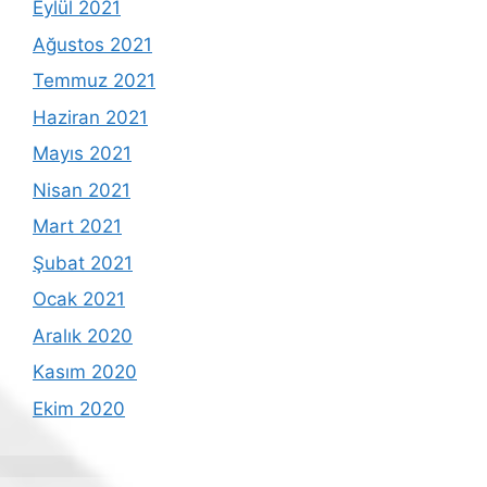
Eylül 2021
Ağustos 2021
Temmuz 2021
Haziran 2021
Mayıs 2021
Nisan 2021
Mart 2021
Şubat 2021
Ocak 2021
Aralık 2020
Kasım 2020
Ekim 2020