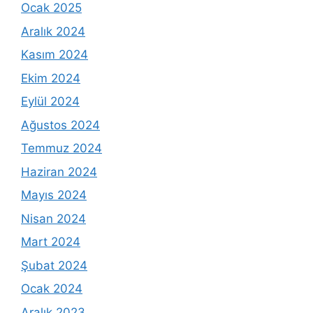
Ocak 2025
Aralık 2024
Kasım 2024
Ekim 2024
Eylül 2024
Ağustos 2024
Temmuz 2024
Haziran 2024
Mayıs 2024
Nisan 2024
Mart 2024
Şubat 2024
Ocak 2024
Aralık 2023