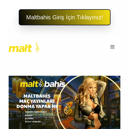
Maltbahis Giriş İçin Tıklayınız!
İçeriğe
atla
Menü