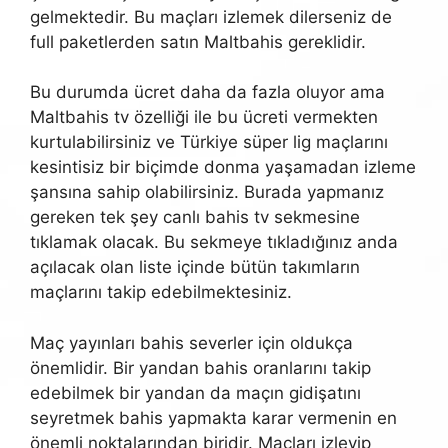
gelmektedir. Bu maçları izlemek dilerseniz de
full paketlerden satın Maltbahis gereklidir.
Bu durumda ücret daha da fazla oluyor ama
Maltbahis tv özelliği ile bu ücreti vermekten
kurtulabilirsiniz ve Türkiye süper lig maçlarını
kesintisiz bir biçimde donma yaşamadan izleme
şansına sahip olabilirsiniz. Burada yapmanız
gereken tek şey canlı bahis tv sekmesine
tıklamak olacak. Bu sekmeye tıkladığınız anda
açılacak olan liste içinde bütün takımların
maçlarını takip edebilmektesiniz.
Maç yayınları bahis severler için oldukça
önemlidir. Bir yandan bahis oranlarını takip
edebilmek bir yandan da maçın gidişatını
seyretmek bahis yapmakta karar vermenin en
önemli noktalarından biridir. Maçları izleyip