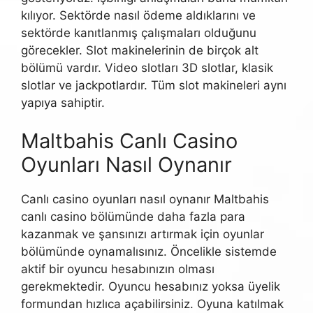
kılıyor. Sektörde nasıl ödeme aldıklarını ve
sektörde kanıtlanmış çalışmaları olduğunu
görecekler. Slot makinelerinin de birçok alt
bölümü vardır. Video slotları 3D slotlar, klasik
slotlar ve jackpotlardır. Tüm slot makineleri aynı
yapıya sahiptir.
Maltbahis Canlı Casino
Oyunları Nasıl Oynanır
Canlı casino oyunları nasıl oynanır Maltbahis
canlı casino bölümünde daha fazla para
kazanmak ve şansınızı artırmak için oyunlar
bölümünde oynamalısınız. Öncelikle sistemde
aktif bir oyuncu hesabınızın olması
gerekmektedir. Oyuncu hesabınız yoksa üyelik
formundan hızlıca açabilirsiniz. Oyuna katılmak