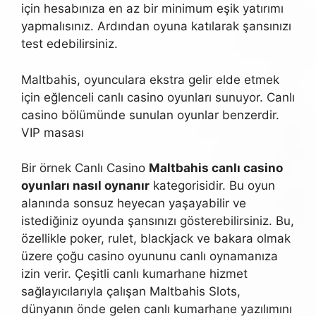
için hesabınıza en az bir minimum eşik yatırımı
yapmalısınız. Ardından oyuna katılarak şansınızı
test edebilirsiniz.
Maltbahis, oyunculara ekstra gelir elde etmek
için eğlenceli canlı casino oyunları sunuyor. Canlı
casino bölümünde sunulan oyunlar benzerdir.
VIP masası
Bir örnek Canlı Casino
Maltbahis canlı casino
oyunları nasıl oynanır
kategorisidir. Bu oyun
alanında sonsuz heyecan yaşayabilir ve
istediğiniz oyunda şansınızı gösterebilirsiniz. Bu,
özellikle poker, rulet, blackjack ve bakara olmak
üzere çoğu casino oyununu canlı oynamanıza
izin verir. Çeşitli canlı kumarhane hizmet
sağlayıcılarıyla çalışan Maltbahis Slots,
dünyanın önde gelen canlı kumarhane yazılımını