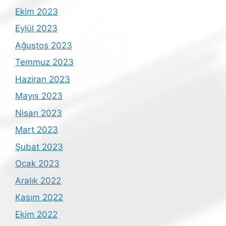
Ekim 2023
Eylül 2023
Ağustos 2023
Temmuz 2023
Haziran 2023
Mayıs 2023
Nisan 2023
Mart 2023
Şubat 2023
Ocak 2023
Aralık 2022
Kasım 2022
Ekim 2022