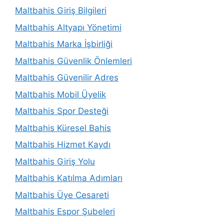
Maltbahis Giriş Bilgileri
Maltbahis Altyapı Yönetimi
Maltbahis Marka İşbirliği
Maltbahis Güvenlik Önlemleri
Maltbahis Güvenilir Adres
Maltbahis Mobil Üyelik
Maltbahis Spor Desteği
Maltbahis Küresel Bahis
Maltbahis Hizmet Kaydı
Maltbahis Giriş Yolu
Maltbahis Katılma Adımları
Maltbahis Üye Cesareti
Maltbahis Espor Şubeleri