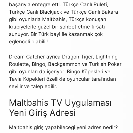
başarıyla entegre etti. Türkçe Canlı Ruleti,
Türkçe Canlı Blackjack ve Türkçe Canlı Bakara
gibi oyunlarla Maltbahis, Türkçe konuşan
krupiyelerle güzel bir sohbet etme fırsatı
sunuyor. Bir Türk bayi ile kazanmak çok
eğlenceli olabilir!
Dream Catcher ayrıca Dragon Tiger, Lightning
Roulette, Bingo, Backgammon ve Turkish Poker
gibi oyunları da içeriyor. Bingo Köpekleri ve
Tavla Köpekleri özellikle oyuncular tarafından
sevilir ve talep edilir.
Maltbahis TV Uygulaması
Yeni Giriş Adresi
Maltbahis giriş yapabileceği yeni adres nedir?