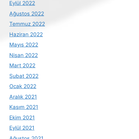
Eylül 2022
Ağustos 2022
Temmuz 2022
Haziran 2022
Mayıs 2022
Nisan 2022
Mart 2022
Şubat 2022
Ocak 2022
Aralık 2021
Kasım 2021
Ekim 2021
Eylül 2021
Ağustos 2021