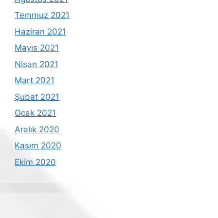
Temmuz 2021
Haziran 2021
Mayıs 2021
Nisan 2021
Mart 2021
Şubat 2021
Ocak 2021
Aralık 2020
Kasım 2020
Ekim 2020