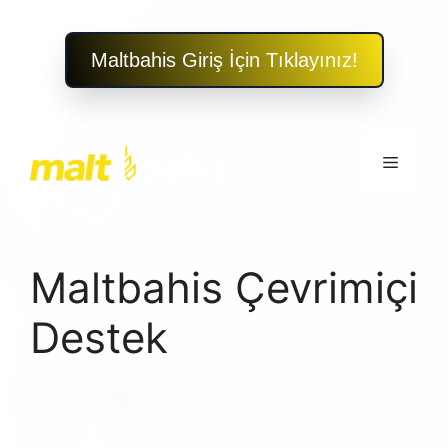
Maltbahis Giriş İçin Tıklayınız!
İçeriğe
atla
Menü
Maltbahis Çevrimiçi
Destek