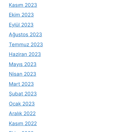
Kasım 2023
Ekim 2023
Eylül 2023
Ağustos 2023
Temmuz 2023
Haziran 2023
Mayıs 2023
Nisan 2023
Mart 2023
Şubat 2023
Ocak 2023
Aralık 2022
Kasım 2022