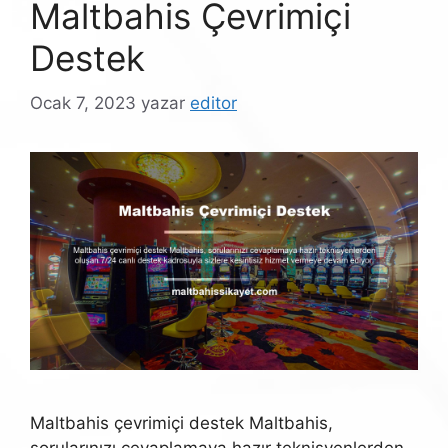
Maltbahis Çevrimiçi
Destek
Ocak 7, 2023
yazar
editor
Maltbahis çevrimiçi destek Maltbahis,
sorularınızı cevaplamaya hazır teknisyenlerden