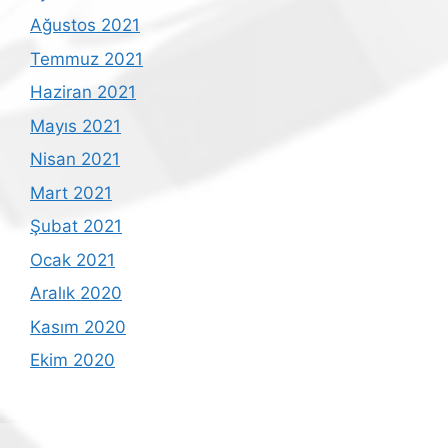
Ağustos 2021
Temmuz 2021
Haziran 2021
Mayıs 2021
Nisan 2021
Mart 2021
Şubat 2021
Ocak 2021
Aralık 2020
Kasım 2020
Ekim 2020