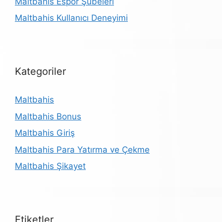
Maltbahis Espor Şubeleri
Maltbahis Kullanıcı Deneyimi
Kategoriler
Maltbahis
Maltbahis Bonus
Maltbahis Giriş
Maltbahis Para Yatırma ve Çekme
Maltbahis Şikayet
Etiketler