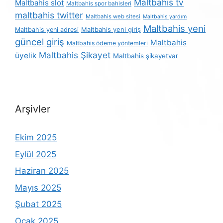
Maltbahis tv
Maltbahis slot
Maltbahis spor bahisleri
maltbahis twitter
Maltbahis web sitesi
Maltbahis yardım
Maltbahis yeni
Maltbahis yeni giriş
Maltbahis yeni adresi
güncel giriş
Maltbahis
Maltbahis ödeme yöntemleri
Maltbahis Şikayet
üyelik
Maltbahis şikayetvar
Arşivler
Ekim 2025
Eylül 2025
Haziran 2025
Mayıs 2025
Şubat 2025
Ocak 2025