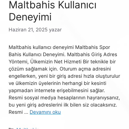
Maltbahis Kullanıcı
Deneyimi
Haziran 21, 2025
yazar
Maltbahis kullanıcı deneyimi Maltbahis Spor
Bahis Kullanıcı Deneyimi. Maltbahis Giriş Adres
Yöntemi, Ülkemizin Net Hizmeti Bir teknikle bir
çözüm sağlamak için. Oturum açma adresini
engellerken, yeni bir giriş adresi hızla oluşturulur
ve ülkemizin üyelerinin herhangi bir kesinti
yapmadan internete erişebilmesini sağlar.
Resmi sosyal medya hesaplarının hayranıysanız,
bu yeni giriş adreslerini ilk bilen siz olacaksınız.
Resmi …
Devamını oku
Kategoriler