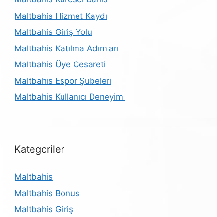
Maltbahis Hizmet Kaydı
Maltbahis Giriş Yolu
Maltbahis Katılma Adımları
Maltbahis Üye Cesareti
Maltbahis Espor Şubeleri
Maltbahis Kullanıcı Deneyimi
Kategoriler
Maltbahis
Maltbahis Bonus
Maltbahis Giriş