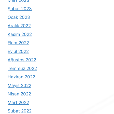
Mart 2023
Şubat 2023
Ocak 2023
Aralık 2022
Kasım 2022
Ekim 2022
Eylül 2022
Ağustos 2022
Temmuz 2022
Haziran 2022
Mayıs 2022
Nisan 2022
Mart 2022
Şubat 2022