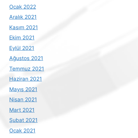
Ocak 2022
Aralık 2021
Kasım 2021
Ekim 2021
Eylül 2021
Ağustos 2021
Temmuz 2021
Haziran 2021
Mayıs 2021
Nisan 2021
Mart 2021
Şubat 2021
Ocak 2021