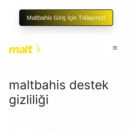
Maltbahis Giriş İçin Tıklayınız!
İçeriğe
atla
Menü
maltbahis destek
gizliliği