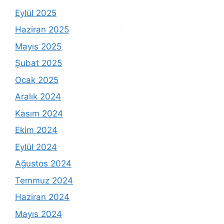
Eylül 2025
Haziran 2025
Mayıs 2025
Şubat 2025
Ocak 2025
Aralık 2024
Kasım 2024
Ekim 2024
Eylül 2024
Ağustos 2024
Temmuz 2024
Haziran 2024
Mayıs 2024