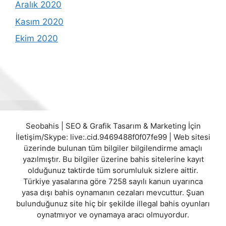
Aralık 2020
Kasım 2020
Ekim 2020
Seobahis | SEO & Grafik Tasarım & Marketing İçin
İletişim/Skype: live:.cid.9469488f0f07fe99 | Web sitesi
üzerinde bulunan tüm bilgiler bilgilendirme amaçlı
yazılmıştır. Bu bilgiler üzerine bahis sitelerine kayıt
olduğunuz taktirde tüm sorumluluk sizlere aittir.
Türkiye yasalarına göre 7258 sayılı kanun uyarınca
yasa dışı bahis oynamanın cezaları mevcuttur. Şuan
bulunduğunuz site hiç bir şekilde illegal bahis oyunları
oynatmıyor ve oynamaya aracı olmuyordur.