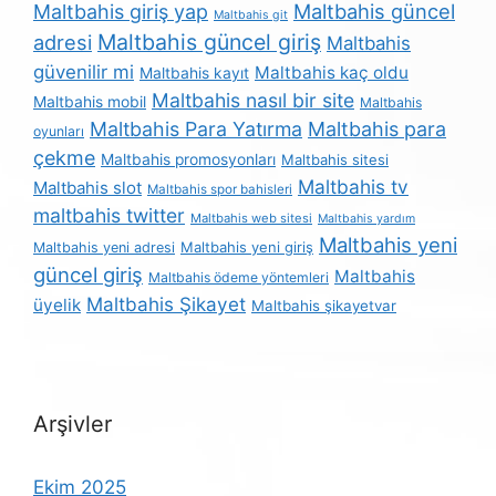
Maltbahis güncel
Maltbahis giriş yap
Maltbahis git
Maltbahis güncel giriş
adresi
Maltbahis
güvenilir mi
Maltbahis kaç oldu
Maltbahis kayıt
Maltbahis nasıl bir site
Maltbahis mobil
Maltbahis
Maltbahis Para Yatırma
Maltbahis para
oyunları
çekme
Maltbahis promosyonları
Maltbahis sitesi
Maltbahis tv
Maltbahis slot
Maltbahis spor bahisleri
maltbahis twitter
Maltbahis web sitesi
Maltbahis yardım
Maltbahis yeni
Maltbahis yeni giriş
Maltbahis yeni adresi
güncel giriş
Maltbahis
Maltbahis ödeme yöntemleri
Maltbahis Şikayet
üyelik
Maltbahis şikayetvar
Arşivler
Ekim 2025