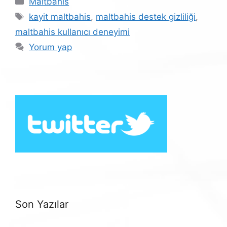
Maltbahis
Etiketler
kayit maltbahis
,
maltbahis destek gizliliği
,
maltbahis kullanıcı deneyimi
Yorum yap
Son Yazılar