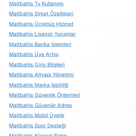
Maltbahis Tv Kullanımı
Maltbahis Şirket Özellikleri
Maltbahis Ücretsiz Hizmet
Maltbahis Lisanslı Yorumlar
Maltbahis Banka İşlemleri
Maltbahis Üye Artışı
Maltbahis Giriş Bilgileri
Maltbahis Altyapı Yönetimi
Maltbahis Marka İşbirliği
Maltbahis Güvenlik Önlemleri
Maltbahis Güvenilir Adres
Maltbahis Mobil Üyelik
Maltbahis Spor Desteği
Maltbahis Küresel Bahis