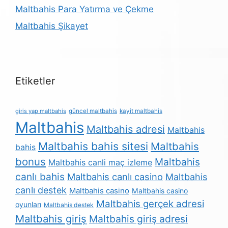
Maltbahis Para Yatırma ve Çekme
Maltbahis Şikayet
Etiketler
giris yap maltbahis
güncel maltbahis
kayit maltbahis
Maltbahis
Maltbahis adresi
Maltbahis
Maltbahis bahis sitesi
Maltbahis
bahis
bonus
Maltbahis
Maltbahis canli maç izleme
canlı bahis
Maltbahis canlı casino
Maltbahis
canlı destek
Maltbahis casino
Maltbahis casino
Maltbahis gerçek adresi
oyunları
Maltbahis destek
Maltbahis giriş
Maltbahis giriş adresi