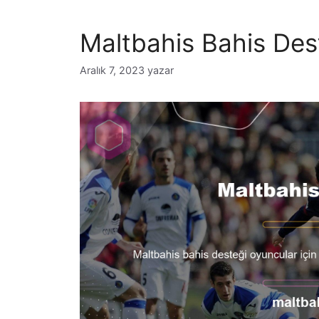
Maltbahis Bahis Des
Aralık 7, 2023
yazar