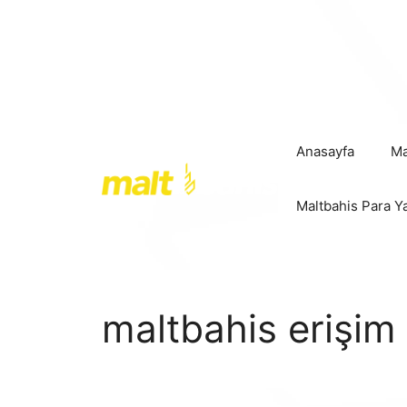
İçeriğe
atla
Anasayfa
Ma
Maltbahis Para Y
maltbahis erişim