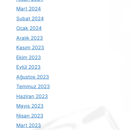
Mart 2024
Şubat 2024
Ocak 2024
Aralık 2023
Kasım 2023
Ekim 2023
Eylül 2023
Ağustos 2023
Temmuz 2023
Haziran 2023
Mayıs 2023
Nisan 2023
Mart 2023