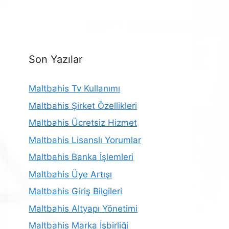
Son Yazılar
Maltbahis Tv Kullanımı
Maltbahis Şirket Özellikleri
Maltbahis Ücretsiz Hizmet
Maltbahis Lisanslı Yorumlar
Maltbahis Banka İşlemleri
Maltbahis Üye Artışı
Maltbahis Giriş Bilgileri
Maltbahis Altyapı Yönetimi
Maltbahis Marka İşbirliği