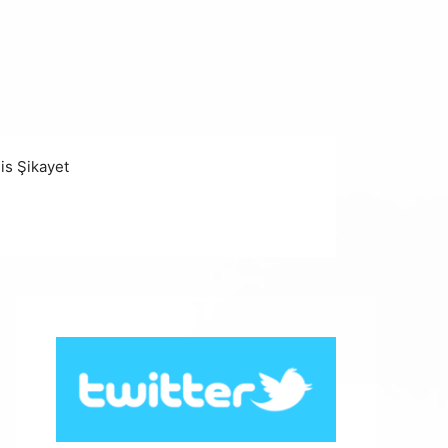
is Şikayet