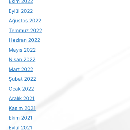
Ekim 2022
Eylül 2022
Ağustos 2022
Temmuz 2022
Haziran 2022
Mayıs 2022
Nisan 2022
Mart 2022
Şubat 2022
Ocak 2022
Aralık 2021
Kasım 2021
Ekim 2021
Eylül 2021