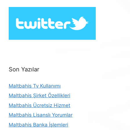
Son Yazılar
Maltbahis Tv Kullanımı
Maltbahis Şirket Özellikleri
Maltbahis Ücretsiz Hizmet
Maltbahis Lisanslı Yorumlar
Maltbahis Banka İşlemleri