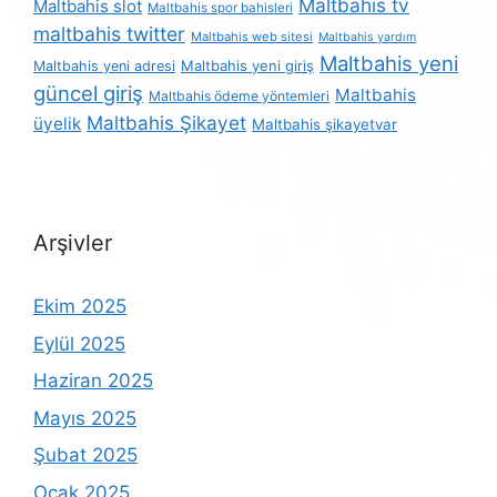
Maltbahis tv
Maltbahis slot
Maltbahis spor bahisleri
maltbahis twitter
Maltbahis web sitesi
Maltbahis yardım
Maltbahis yeni
Maltbahis yeni giriş
Maltbahis yeni adresi
güncel giriş
Maltbahis
Maltbahis ödeme yöntemleri
Maltbahis Şikayet
üyelik
Maltbahis şikayetvar
Arşivler
Ekim 2025
Eylül 2025
Haziran 2025
Mayıs 2025
Şubat 2025
Ocak 2025