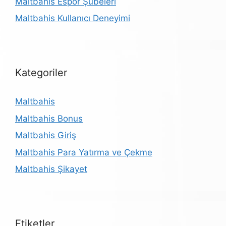
Maltbahis Espor Şubeleri
Maltbahis Kullanıcı Deneyimi
Kategoriler
Maltbahis
Maltbahis Bonus
Maltbahis Giriş
Maltbahis Para Yatırma ve Çekme
Maltbahis Şikayet
Etiketler