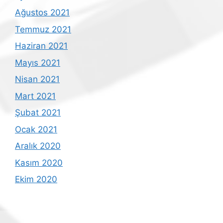
Ağustos 2021
Temmuz 2021
Haziran 2021
Mayıs 2021
Nisan 2021
Mart 2021
Şubat 2021
Ocak 2021
Aralık 2020
Kasım 2020
Ekim 2020