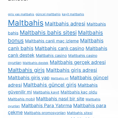
giris yap maltbahis
güncel maltbahis
kayit maltbahis
Maltbahis
Maltbahis adresi
Maltbahis
Maltbahis bahis sitesi
Maltbahis
bahis
bonus
Maltbahis
Maltbahis canli maç izleme
canlı bahis
Maltbahis canlı casino
Maltbahis
canlı destek
Maltbahis casino
Maltbahis casino
Maltbahis gerçek adresi
oyunları
Maltbahis destek
Maltbahis giriş
Maltbahis giriş adresi
Maltbahis güncel
Maltbahis giriş yap
Maltbahis git
Maltbahis güncel giriş
adresi
Maltbahis
güvenilir mi
Maltbahis kaç oldu
Maltbahis kayıt
Maltbahis nasıl bir site
Maltbahis mobil
Maltbahis
Maltbahis Para Yatırma
Maltbahis para
oyunları
çekme
Maltbahis promosyonları
Maltbahis sitesi