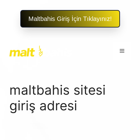
Maltbahis Giriş İçin Tıklayınız!
İçeriğe
atla
Menü
maltbahis sitesi
giriş adresi