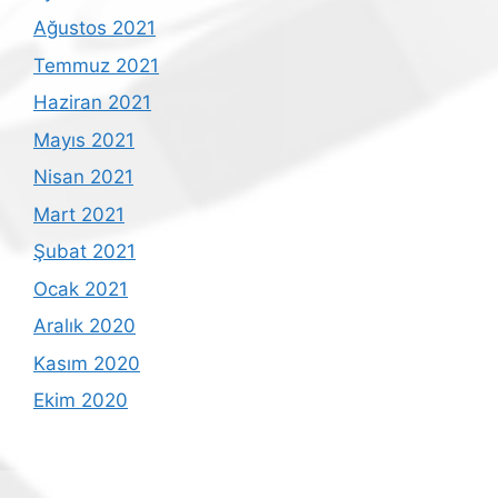
Ağustos 2021
Temmuz 2021
Haziran 2021
Mayıs 2021
Nisan 2021
Mart 2021
Şubat 2021
Ocak 2021
Aralık 2020
Kasım 2020
Ekim 2020