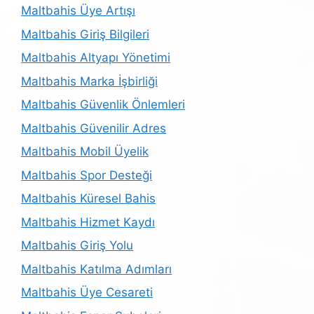
Maltbahis Üye Artışı
Maltbahis Giriş Bilgileri
Maltbahis Altyapı Yönetimi
Maltbahis Marka İşbirliği
Maltbahis Güvenlik Önlemleri
Maltbahis Güvenilir Adres
Maltbahis Mobil Üyelik
Maltbahis Spor Desteği
Maltbahis Küresel Bahis
Maltbahis Hizmet Kaydı
Maltbahis Giriş Yolu
Maltbahis Katılma Adımları
Maltbahis Üye Cesareti