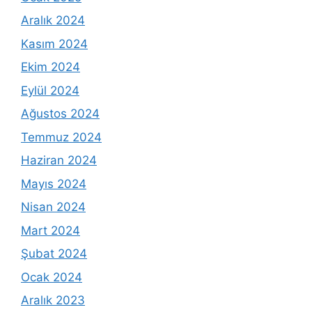
Aralık 2024
Kasım 2024
Ekim 2024
Eylül 2024
Ağustos 2024
Temmuz 2024
Haziran 2024
Mayıs 2024
Nisan 2024
Mart 2024
Şubat 2024
Ocak 2024
Aralık 2023