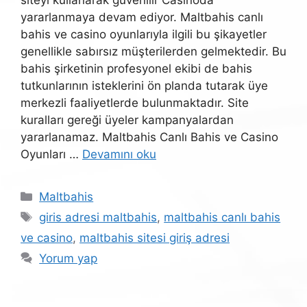
yararlanmaya devam ediyor. Maltbahis canlı
bahis ve casino oyunlarıyla ilgili bu şikayetler
genellikle sabırsız müşterilerden gelmektedir. Bu
bahis şirketinin profesyonel ekibi de bahis
tutkunlarının isteklerini ön planda tutarak üye
merkezli faaliyetlerde bulunmaktadır. Site
kuralları gereği üyeler kampanyalardan
yararlanamaz. Maltbahis Canlı Bahis ve Casino
Oyunları …
Devamını oku
Kategoriler
Maltbahis
Etiketler
giris adresi maltbahis
,
maltbahis canlı bahis
ve casino
,
maltbahis sitesi giriş adresi
Yorum yap