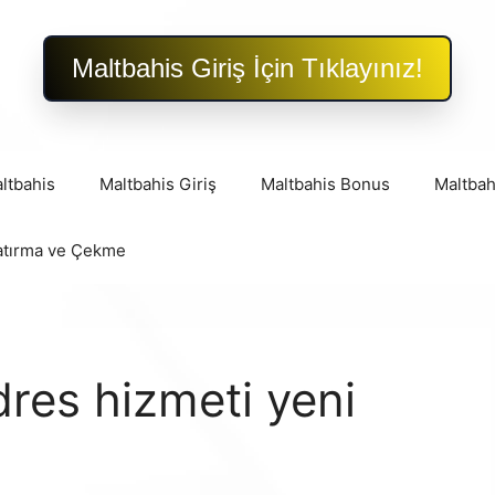
Maltbahis Giriş İçin Tıklayınız!
ltbahis
Maltbahis Giriş
Maltbahis Bonus
Maltbah
atırma ve Çekme
dres hizmeti yeni