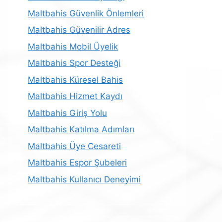
Maltbahis Güvenlik Önlemleri
Maltbahis Güvenilir Adres
Maltbahis Mobil Üyelik
Maltbahis Spor Desteği
Maltbahis Küresel Bahis
Maltbahis Hizmet Kaydı
Maltbahis Giriş Yolu
Maltbahis Katılma Adımları
Maltbahis Üye Cesareti
Maltbahis Espor Şubeleri
Maltbahis Kullanıcı Deneyimi