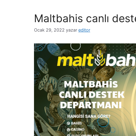
Maltbahis canlı des
Ocak 29, 2022
yazar
editor