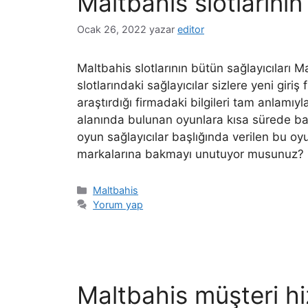
Maltbahis slotlarının
Ocak 26, 2022
yazar
editor
Maltbahis slotlarının bütün sağlayıcıları M
slotlarındaki sağlayıcılar sizlere yeni giriş
araştırdığı firmadaki bilgileri tam anlamıy
alanında bulunan oyunlara kısa sürede bak
oyun sağlayıcılar başlığında verilen bu oy
markalarına bakmayı unutuyor musunuz? B
Kategoriler
Maltbahis
Yorum yap
Maltbahis müşteri hiz