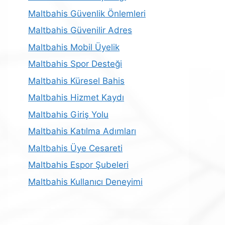
Maltbahis Güvenlik Önlemleri
Maltbahis Güvenilir Adres
Maltbahis Mobil Üyelik
Maltbahis Spor Desteği
Maltbahis Küresel Bahis
Maltbahis Hizmet Kaydı
Maltbahis Giriş Yolu
Maltbahis Katılma Adımları
Maltbahis Üye Cesareti
Maltbahis Espor Şubeleri
Maltbahis Kullanıcı Deneyimi