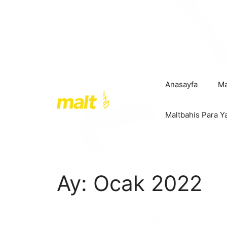
İçeriğe
atla
Anasayfa
Ma
Maltbahis Para Y
Ay:
Ocak 2022