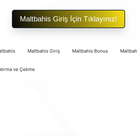
Maltbahis Giriş İçin Tıklayınız!
ltbahis
Maltbahis Giriş
Maltbahis Bonus
Maltbah
atırma ve Çekme