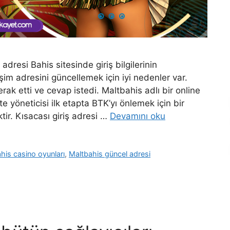
adresi Bahis sitesinde giriş bilgilerinin
rişim adresini güncellemek için iyi nedenler var.
k etti ve cevap istedi. Maltbahis adlı bir online
 yöneticisi ilk etapta BTK’yı önlemek için bir
ir. Kısacası giriş adresi …
Devamını oku
his casino oyunları
,
Maltbahis güncel adresi