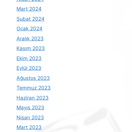
Mart 2024
Şubat 2024
Ocak 2024
Aralık 2023
Kasım 2023
Ekim 2023
Eylül 2023
Ağustos 2023
Temmuz 2023
Haziran 2023
Mayıs 2023
Nisan 2023
Mart 2023