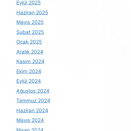
Eylül 2025
Haziran 2025
Mayıs 2025
Şubat 2025
Ocak 2025
Aralık 2024
Kasım 2024
Ekim 2024
Eylül 2024
Ağustos 2024
Temmuz 2024
Haziran 2024
Mayıs 2024
Nisan 2024