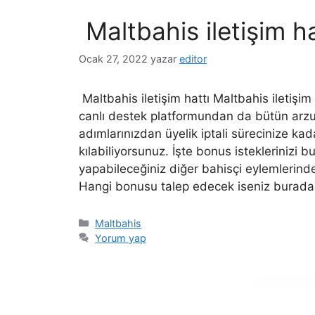
Maltbahis iletişim ha
Ocak 27, 2022
yazar
editor
Maltbahis iletişim hattı Maltbahis iletişi
canlı destek platformundan da bütün arzula
adımlarınızdan üyelik iptali sürecinize ka
kılabiliyorsunuz. İşte bonus isteklerinizi 
yapabileceğiniz diğer bahisçi eylemlerinde
Hangi bonusu talep edecek iseniz burad
Kategoriler
Maltbahis
Yorum yap