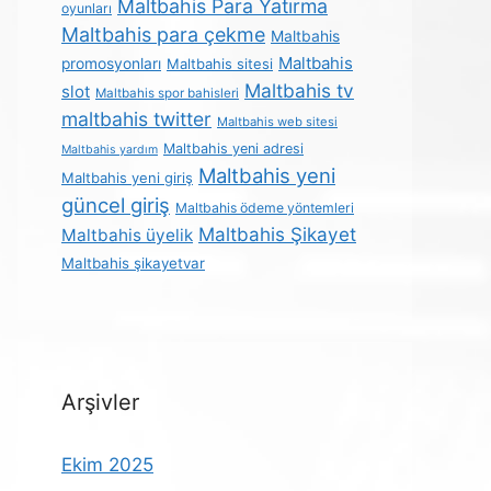
Maltbahis Para Yatırma
oyunları
Maltbahis para çekme
Maltbahis
Maltbahis
promosyonları
Maltbahis sitesi
Maltbahis tv
slot
Maltbahis spor bahisleri
maltbahis twitter
Maltbahis web sitesi
Maltbahis yeni adresi
Maltbahis yardım
Maltbahis yeni
Maltbahis yeni giriş
güncel giriş
Maltbahis ödeme yöntemleri
Maltbahis Şikayet
Maltbahis üyelik
Maltbahis şikayetvar
Arşivler
Ekim 2025