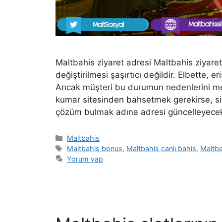
Maltbahis ziyaret adresi Maltbahis ziyaret 
değiştirilmesi şaşırtıcı değildir. Elbette, e
Ancak müşteri bu durumun nedenlerini mera
kumar sitesinden bahsetmek gerekirse, site
çözüm bulmak adına adresi güncelleyecekt
Kategoriler
Maltbahis
Etiketler
Maltbahis bonus
,
Maltbahis canlı bahis
,
Maltba
Yorum yap