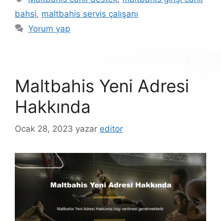
bahsi
,
maltbahis servis çalışanı
Yorum yap
Maltbahis Yeni Adresi
Hakkında
Ocak 28, 2023
yazar
editor