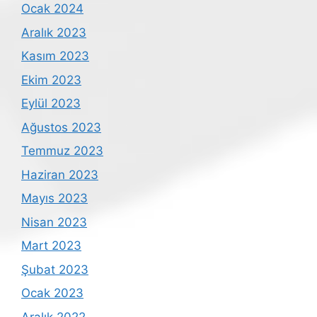
Ocak 2024
Aralık 2023
Kasım 2023
Ekim 2023
Eylül 2023
Ağustos 2023
Temmuz 2023
Haziran 2023
Mayıs 2023
Nisan 2023
Mart 2023
Şubat 2023
Ocak 2023
Aralık 2022