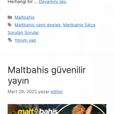
Herhangi bir …
Devamını oku
Kategoriler
Maltbahis
Etiketler
Maltbahis canlı destek
,
Maltbahis Sıkça
Sorulan Sorular
Yorum yap
Maltbahis güvenilir
yayın
Mart 29, 2022
yazar
editor