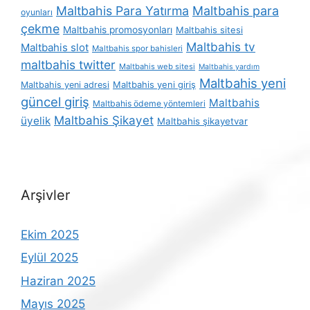
Maltbahis Para Yatırma
Maltbahis para
oyunları
çekme
Maltbahis promosyonları
Maltbahis sitesi
Maltbahis tv
Maltbahis slot
Maltbahis spor bahisleri
maltbahis twitter
Maltbahis web sitesi
Maltbahis yardım
Maltbahis yeni
Maltbahis yeni giriş
Maltbahis yeni adresi
güncel giriş
Maltbahis
Maltbahis ödeme yöntemleri
Maltbahis Şikayet
üyelik
Maltbahis şikayetvar
Arşivler
Ekim 2025
Eylül 2025
Haziran 2025
Mayıs 2025