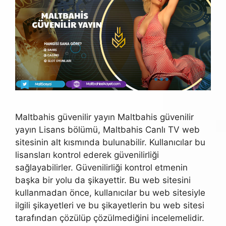
Maltbahis güvenilir yayın Maltbahis güvenilir
yayın Lisans bölümü, Maltbahis Canlı TV web
sitesinin alt kısmında bulunabilir. Kullanıcılar bu
lisansları kontrol ederek güvenilirliği
sağlayabilirler. Güvenilirliği kontrol etmenin
başka bir yolu da şikayettir. Bu web sitesini
kullanmadan önce, kullanıcılar bu web sitesiyle
ilgili şikayetleri ve bu şikayetlerin bu web sitesi
tarafından çözülüp çözülmediğini incelemelidir.