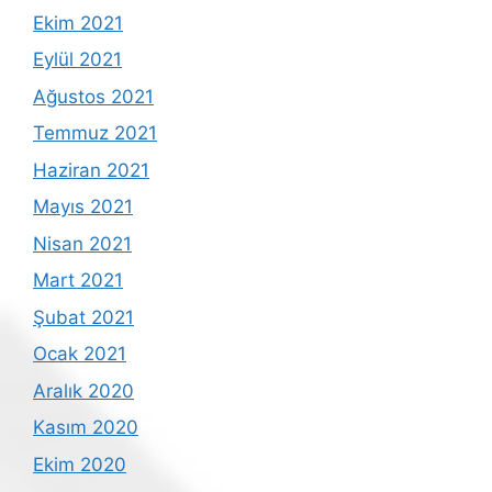
Ekim 2021
Eylül 2021
Ağustos 2021
Temmuz 2021
Haziran 2021
Mayıs 2021
Nisan 2021
Mart 2021
Şubat 2021
Ocak 2021
Aralık 2020
Kasım 2020
Ekim 2020