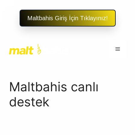
Maltbahis Giriş İçin Tıklayınız!
İçeriğe
atla
Menü
Maltbahis canlı
destek