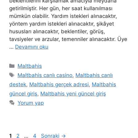
beklentilerini karşılamak amacıyla meydana
getirilmiştir. Her gün, her saat kullanılması
mümkün olabilir. Yardım istekleri alınacaktır,
yöntem yardım istekleri alınacaktır, şikâyet
hususları alınacaktır, beklentiler, görüş,
tavsiyeler ve arzular, temenniler alınacaktır. Üye
…
Devamını oku
Kategoriler
Maltbahis
Etiketler
Maltbahis canlı casino
,
Maltbahis canlı
destek
,
Maltbahis gerçek adresi
,
Maltbahis
güncel giriş
,
Maltbahis yeni güncel giriş
Yorum yap
Sayfa
Sayfa
Sayfa
1
2
…
4
Sonraki
→