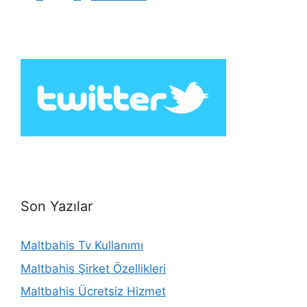
Son Yazılar
Maltbahis Tv Kullanımı
Maltbahis Şirket Özellikleri
Maltbahis Ücretsiz Hizmet