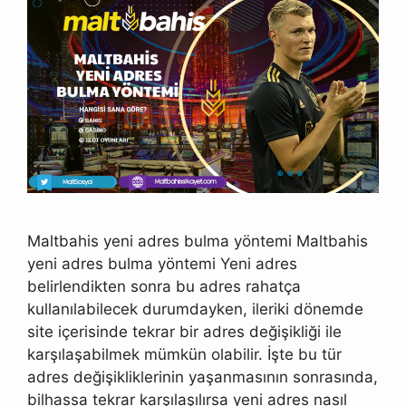
Maltbahis yeni adres bulma yöntemi Maltbahis
yeni adres bulma yöntemi Yeni adres
belirlendikten sonra bu adres rahatça
kullanılabilecek durumdayken, ileriki dönemde
site içerisinde tekrar bir adres değişikliği ile
karşılaşabilmek mümkün olabilir. İşte bu tür
adres değişikliklerinin yaşanmasının sonrasında,
bilhassa tekrar karşılaşılırsa yeni adres nasıl