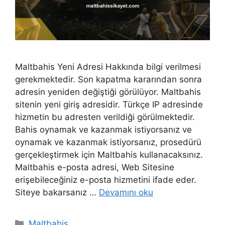
Maltbahis Yeni Adresi Hakkında bilgi verilmesi
gerekmektedir. Son kapatma kararından sonra
adresin yeniden değiştiği görülüyor. Maltbahis
sitenin yeni giriş adresidir. Türkçe IP adresinde
hizmetin bu adresten verildiği görülmektedir.
Bahis oynamak ve kazanmak istiyorsanız ve
oynamak ve kazanmak istiyorsanız, prosedürü
gerçekleştirmek için Maltbahis kullanacaksınız.
Maltbahis e-posta adresi, Web Sitesine
erişebileceğiniz e-posta hizmetini ifade eder.
Siteye bakarsanız …
Devamını oku
Kategoriler
Maltbahis