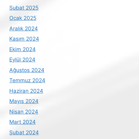
Şubat 2025
Ocak 2025
Aralık 2024
Kasım 2024
Ekim 2024
Eylül 2024
Ağustos 2024
Temmuz 2024
Haziran 2024
Mayıs 2024
Nisan 2024
Mart 2024
Şubat 2024