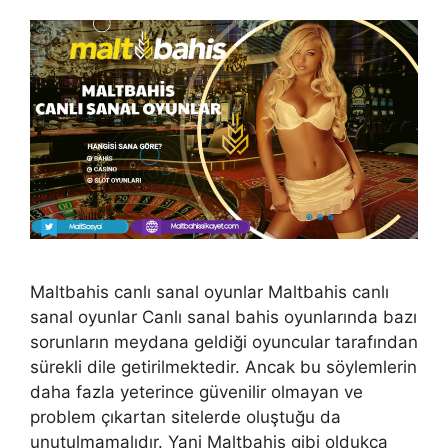
Maltbahis canlı sanal oyunlar Maltbahis canlı
sanal oyunlar Canlı sanal bahis oyunlarında bazı
sorunların meydana geldiği oyuncular tarafından
sürekli dile getirilmektedir. Ancak bu söylemlerin
daha fazla yeterince güvenilir olmayan ve
problem çıkartan sitelerde oluştuğu da
unutulmamalıdır. Yani Maltbahis gibi oldukça