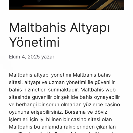
Maltbahis Altyapı
Yönetimi
Ekim 4, 2025
yazar
Maltbahis altyapı yönetimi Maltbahis bahis
sitesi, altyapı ve uzman yönetimi ile güvenilir
bahis hizmetleri sunmaktadır. Maltbahis web
sitesinde güvenilir bir şekilde bahis oynayabilir
ve herhangi bir sorun olmadan yüzlerce casino
oyununa erişebilirsiniz. Borsama ve döviz
işlemleri için iyi bilinen bir casino sitesi olan
Maltbahis bu anlamda rakiplerinden çıkarılan