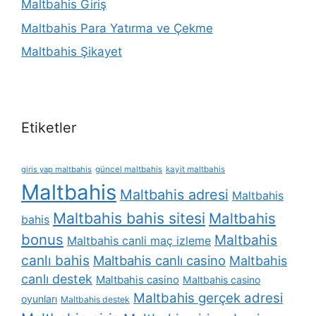
Maltbahis Giriş
Maltbahis Para Yatırma ve Çekme
Maltbahis Şikayet
Etiketler
giris yap maltbahis
güncel maltbahis
kayit maltbahis
Maltbahis
Maltbahis adresi
Maltbahis
Maltbahis bahis sitesi
Maltbahis
bahis
bonus
Maltbahis
Maltbahis canli maç izleme
canlı bahis
Maltbahis canlı casino
Maltbahis
canlı destek
Maltbahis casino
Maltbahis casino
Maltbahis gerçek adresi
oyunları
Maltbahis destek