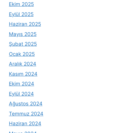
Ekim 2025
Eylül 2025
Haziran 2025
Mayıs 2025
Şubat 2025
Ocak 2025
Aralık 2024
Kasım 2024
Ekim 2024
Eylül 2024
Ağustos 2024
Temmuz 2024
Haziran 2024