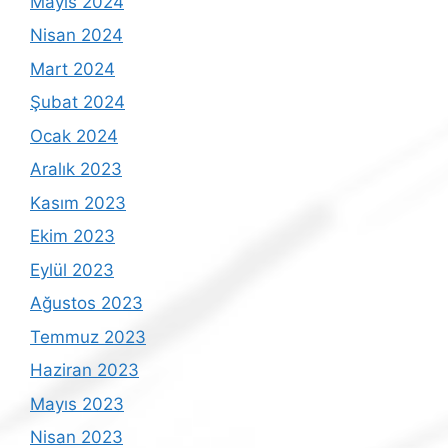
Mayıs 2024
Nisan 2024
Mart 2024
Şubat 2024
Ocak 2024
Aralık 2023
Kasım 2023
Ekim 2023
Eylül 2023
Ağustos 2023
Temmuz 2023
Haziran 2023
Mayıs 2023
Nisan 2023