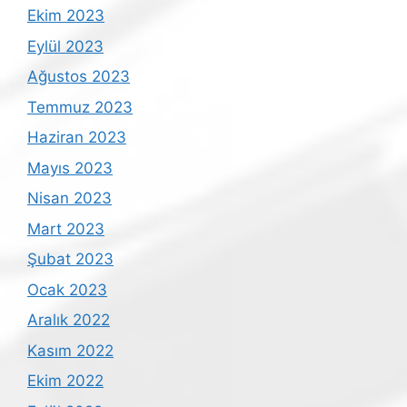
Ekim 2023
Eylül 2023
Ağustos 2023
Temmuz 2023
Haziran 2023
Mayıs 2023
Nisan 2023
Mart 2023
Şubat 2023
Ocak 2023
Aralık 2022
Kasım 2022
Ekim 2022