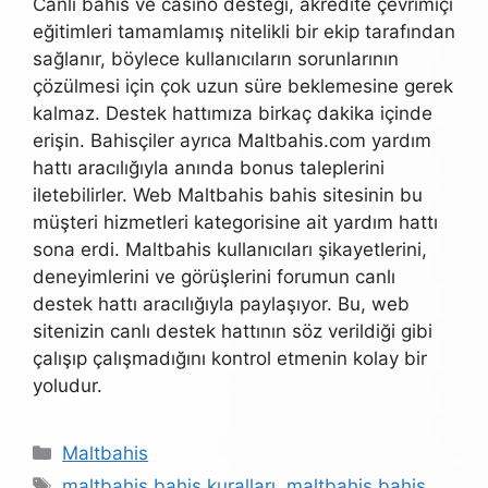
Canlı bahis ve casino desteği, akredite çevrimiçi
eğitimleri tamamlamış nitelikli bir ekip tarafından
sağlanır, böylece kullanıcıların sorunlarının
çözülmesi için çok uzun süre beklemesine gerek
kalmaz. Destek hattımıza birkaç dakika içinde
erişin. Bahisçiler ayrıca Maltbahis.com yardım
hattı aracılığıyla anında bonus taleplerini
iletebilirler. Web Maltbahis bahis sitesinin bu
müşteri hizmetleri kategorisine ait yardım hattı
sona erdi. Maltbahis kullanıcıları şikayetlerini,
deneyimlerini ve görüşlerini forumun canlı
destek hattı aracılığıyla paylaşıyor. Bu, web
sitenizin canlı destek hattının söz verildiği gibi
çalışıp çalışmadığını kontrol etmenin kolay bir
yoludur.
Kategoriler
Maltbahis
Etiketler
maltbahis bahis kuralları
,
maltbahis bahis