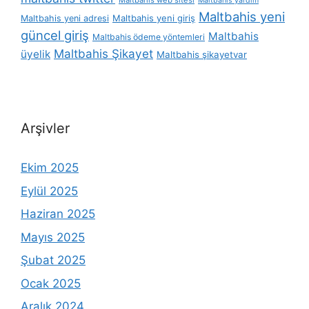
Maltbahis web sitesi
Maltbahis yardım
Maltbahis yeni
Maltbahis yeni giriş
Maltbahis yeni adresi
güncel giriş
Maltbahis
Maltbahis ödeme yöntemleri
Maltbahis Şikayet
üyelik
Maltbahis şikayetvar
Arşivler
Ekim 2025
Eylül 2025
Haziran 2025
Mayıs 2025
Şubat 2025
Ocak 2025
Aralık 2024