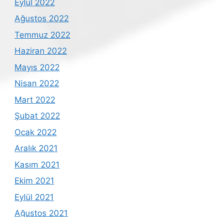
Eylül 2022
Ağustos 2022
Temmuz 2022
Haziran 2022
Mayıs 2022
Nisan 2022
Mart 2022
Şubat 2022
Ocak 2022
Aralık 2021
Kasım 2021
Ekim 2021
Eylül 2021
Ağustos 2021