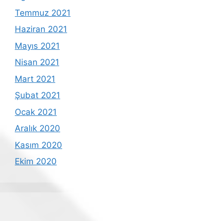
Temmuz 2021
Haziran 2021
Mayıs 2021
Nisan 2021
Mart 2021
Şubat 2021
Ocak 2021
Aralık 2020
Kasım 2020
Ekim 2020