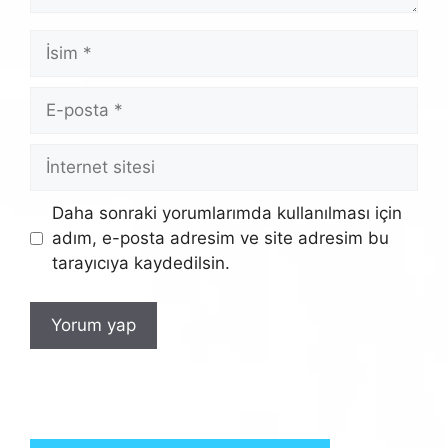
İsim
E-
posta
İnternet
sitesi
Daha sonraki yorumlarımda kullanılması için
adım, e-posta adresim ve site adresim bu
tarayıcıya kaydedilsin.