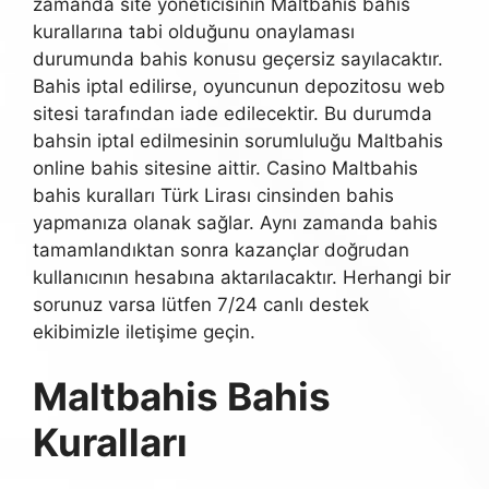
zamanda site yöneticisinin Maltbahis bahis
kurallarına tabi olduğunu onaylaması
durumunda bahis konusu geçersiz sayılacaktır.
Bahis iptal edilirse, oyuncunun depozitosu web
sitesi tarafından iade edilecektir. Bu durumda
bahsin iptal edilmesinin sorumluluğu Maltbahis
online bahis sitesine aittir. Casino Maltbahis
bahis kuralları Türk Lirası cinsinden bahis
yapmanıza olanak sağlar. Aynı zamanda bahis
tamamlandıktan sonra kazançlar doğrudan
kullanıcının hesabına aktarılacaktır. Herhangi bir
sorunuz varsa lütfen 7/24 canlı destek
ekibimizle iletişime geçin.
Maltbahis Bahis
Kuralları