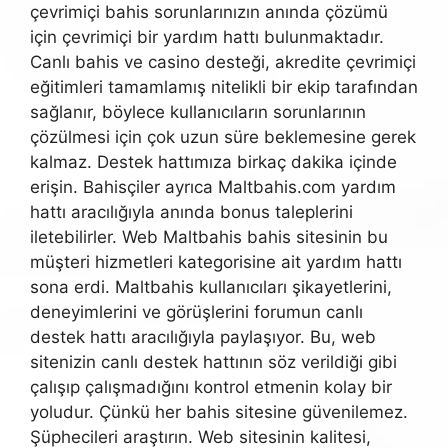
çevrimiçi bahis sorunlarınızın anında çözümü
için çevrimiçi bir yardım hattı bulunmaktadır.
Canlı bahis ve casino desteği, akredite çevrimiçi
eğitimleri tamamlamış nitelikli bir ekip tarafından
sağlanır, böylece kullanıcıların sorunlarının
çözülmesi için çok uzun süre beklemesine gerek
kalmaz. Destek hattımıza birkaç dakika içinde
erişin. Bahisçiler ayrıca Maltbahis.com yardım
hattı aracılığıyla anında bonus taleplerini
iletebilirler. Web Maltbahis bahis sitesinin bu
müşteri hizmetleri kategorisine ait yardım hattı
sona erdi. Maltbahis kullanıcıları şikayetlerini,
deneyimlerini ve görüşlerini forumun canlı
destek hattı aracılığıyla paylaşıyor. Bu, web
sitenizin canlı destek hattının söz verildiği gibi
çalışıp çalışmadığını kontrol etmenin kolay bir
yoludur. Çünkü her bahis sitesine güvenilemez.
Şüphecileri araştırın. Web sitesinin kalitesi,