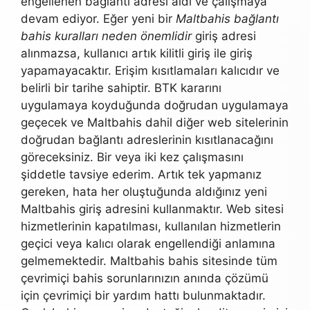
engellenen bağlantı adresi aldı ve çalışmaya
devam ediyor. Eğer yeni bir
Maltbahis bağlantı
bahis kuralları neden önemlidir
giriş adresi
alınmazsa, kullanıcı artık kilitli giriş ile giriş
yapamayacaktır. Erişim kısıtlamaları kalıcıdır ve
belirli bir tarihe sahiptir. BTK kararını
uygulamaya koyduğunda doğrudan uygulamaya
geçecek ve Maltbahis dahil diğer web sitelerinin
doğrudan bağlantı adreslerinin kısıtlanacağını
göreceksiniz. Bir veya iki kez çalışmasını
şiddetle tavsiye ederim. Artık tek yapmanız
gereken, hata her oluştuğunda aldığınız yeni
Maltbahis giriş adresini kullanmaktır. Web sitesi
hizmetlerinin kapatılması, kullanılan hizmetlerin
geçici veya kalıcı olarak engellendiği anlamına
gelmemektedir. Maltbahis bahis sitesinde tüm
çevrimiçi bahis sorunlarınızın anında çözümü
için çevrimiçi bir yardım hattı bulunmaktadır.