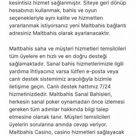
kesintisiz hizmet sağlanmıştır. Siteye geri dönüp
hesabınızı kullanmak, bahis ve oyun
seçenekleriyle aynı kalite ve hizmetten
yararlanmak istiyorsanız yeni Maltbahis bağlantı
adresiniz Maltbahis olarak ayarlanacaktır.
Maltbahis saha ve müşteri hizmetleri temsilcileri
tüm üyelere en hızlı ve en doğru desteği
sağlamaktadır. Sanal bahis hizmetlerimizle ilgili
yardıma ihtiyacınız varsa lütfen e-posta veya
canlı destek sistemimiz aracılığıyla bizimle
iletişime geçin. Canlı destek hattımız 7/24
hizmetinizdedir. Maltbahis Sanal Bahisleri,
herkesin sanal poker oynamadan önce izlemesi
gereken tüm adımlar hakkında bilgi talep
etmesine olanak tanır. Müşteri temsilcileri
üyelerin sorularına anında cevap veriyor.
Maltbahis Casino, casino hizmetleri sağlayacak