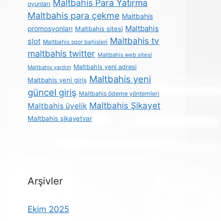
Maltbahis Para Yatırma
oyunları
Maltbahis para çekme
Maltbahis
Maltbahis
promosyonları
Maltbahis sitesi
Maltbahis tv
slot
Maltbahis spor bahisleri
maltbahis twitter
Maltbahis web sitesi
Maltbahis yeni adresi
Maltbahis yardım
Maltbahis yeni
Maltbahis yeni giriş
güncel giriş
Maltbahis ödeme yöntemleri
Maltbahis Şikayet
Maltbahis üyelik
Maltbahis şikayetvar
Arşivler
Ekim 2025