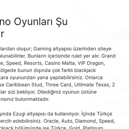
no Oyunları Şu
r
nlardan oluşur; Gaming altyapısı üzerinden siteye
lunabilirler. Bunların içerisinde rulet yer alır. Grand
e, Speed, Resorts, Casino Malta, VIP Dragon,
 bölgede bunun dışında çok farklı blackjack
akara oyunundan yana yapılabilirsiniz. Onlarca
se Caribbean Stud, Three Card, Ultimate Texas, 2
r sizi bekliyor. Dilediğiniz oyunun üstüne
ansınız bulunmaktadır.
nda Ezugi altyapısı da kullanılıyor. İçinde Türkçe
rcih edebilirsiniz. Oracle, Auto, Diamond, Speed,
ackjack bölümünde ise Türkçe, Gold, Platinum