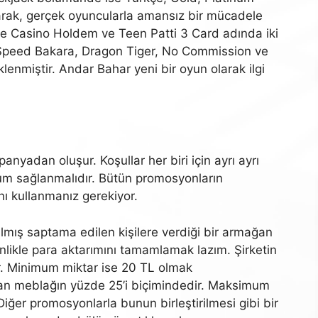
parak, gerçek oyuncularla amansız bir mücadele
ise Casino Holdem ve Teen Patti 3 Card adında iki
Speed Bakara, Dragon Tiger, No Commission ve
enmiştir. Andar Bahar yeni bir oyun olarak ilgi
nyadan oluşur. Koşullar her biri için ayrı ayrı
uyum sağlanmalıdır. Bütün promosyonların
ını kullanmanız gerekiyor.
almış saptama edilen kişilere verdiği bir armağan
nlikle para aktarımını tamamlamak lazım. Şirketin
lir. Minimum miktar ise 20 TL olmak
ılan meblağın yüzde 25’i biçimindedir. Maksimum
Diğer promosyonlarla bunun birleştirilmesi gibi bir