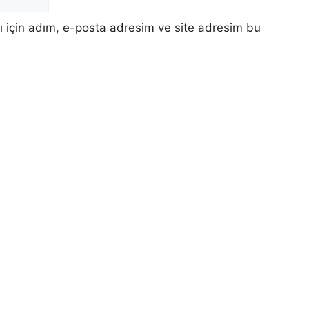
 için adım, e-posta adresim ve site adresim bu