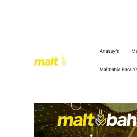
İçeriğe
atla
Anasayfa
Ma
Maltbahis Para Y