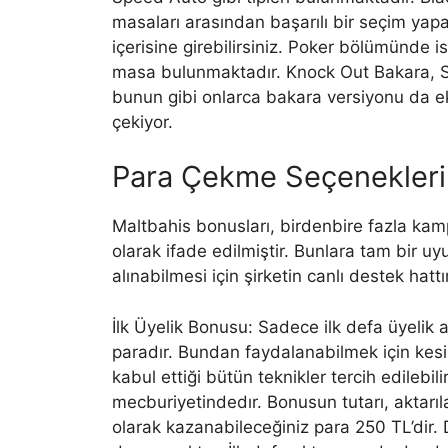
masaları arasından başarılı bir seçim ya
içerisine girebilirsiniz. Poker bölümünde 
masa bulunmaktadır. Knock Out Bakara, 
bunun gibi onlarca bakara versiyonu da ekl
çekiyor.
Para Çekme Seçenekleri
Maltbahis bonusları, birdenbire fazla kampa
olarak ifade edilmiştir. Bunlara tam bir 
alınabilmesi için şirketin canlı destek hatt
İlk Üyelik Bonusu: Sadece ilk defa üyelik 
paradır. Bundan faydalanabilmek için kesi
kabul ettiği bütün teknikler tercih edilebi
mecburiyetindedır. Bonusun tutarı, aktar
olarak kazanabileceğiniz para 250 TL’dir. 