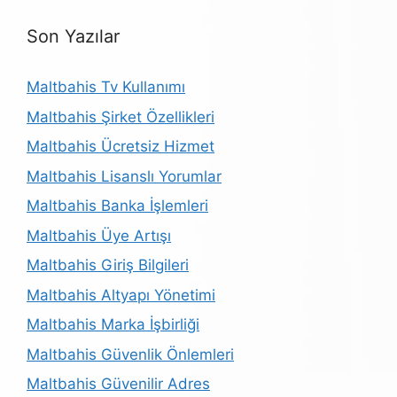
Son Yazılar
Maltbahis Tv Kullanımı
Maltbahis Şirket Özellikleri
Maltbahis Ücretsiz Hizmet
Maltbahis Lisanslı Yorumlar
Maltbahis Banka İşlemleri
Maltbahis Üye Artışı
Maltbahis Giriş Bilgileri
Maltbahis Altyapı Yönetimi
Maltbahis Marka İşbirliği
Maltbahis Güvenlik Önlemleri
Maltbahis Güvenilir Adres