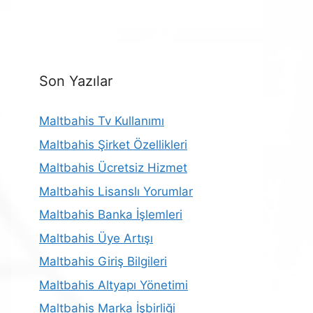
Son Yazılar
Maltbahis Tv Kullanımı
Maltbahis Şirket Özellikleri
Maltbahis Ücretsiz Hizmet
Maltbahis Lisanslı Yorumlar
Maltbahis Banka İşlemleri
Maltbahis Üye Artışı
Maltbahis Giriş Bilgileri
Maltbahis Altyapı Yönetimi
Maltbahis Marka İşbirliği