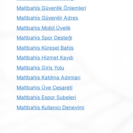
Maltbahis Güvenlik Önlemleri
Maltbahis Güvenilir Adres
Maltbahis Mobil Üyelik
Maltbahis Spor Desteği
Maltbahis Küresel Bahis
Maltbahis Hizmet Kaydı
Maltbahis Giriş Yolu
Maltbahis Katılma Adımları
Maltbahis Üye Cesareti
Maltbahis Espor Şubeleri
Maltbahis Kullanıcı Deneyimi