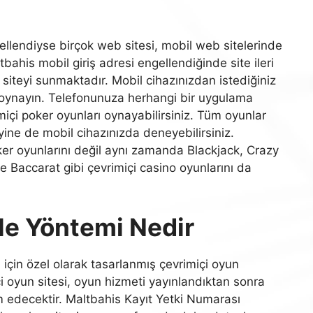
ellendiyse birçok web sitesi, mobil web sitelerinde
bahis mobil giriş adresi engellendiğinde site ileri
l siteyi sunmaktadır. Mobil cihazınızdan istediğiniz
 oynayın. Telefonunuza herhangi bir uygulama
çi poker oyunları oynayabilirsiniz. Tüm oyunlar
ı yine de mobil cihazınızda deneyebilirsiniz.
er oyunlarını değil aynı zamanda Blackjack, Crazy
 Baccarat gibi çevrimiçi casino oyunlarını da
le Yöntemi Nedir
için özel olarak tasarlanmış çevrimiçi oyun
çi oyun sitesi, oyun hizmeti yayınlandıktan sonra
 edecektir. Maltbahis Kayıt Yetki Numarası