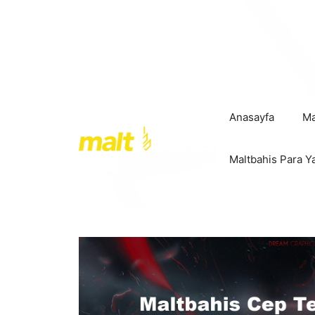
İçeriğe
atla
Anasayfa
Ma
Maltbahis Para Y