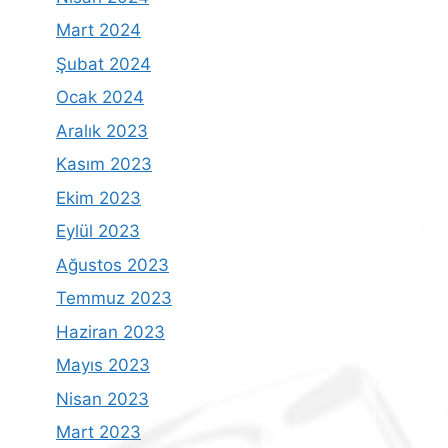
Mart 2024
Şubat 2024
Ocak 2024
Aralık 2023
Kasım 2023
Ekim 2023
Eylül 2023
Ağustos 2023
Temmuz 2023
Haziran 2023
Mayıs 2023
Nisan 2023
Mart 2023