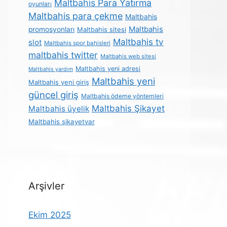
Maltbahis Para Yatırma
oyunları
Maltbahis para çekme
Maltbahis
Maltbahis
promosyonları
Maltbahis sitesi
Maltbahis tv
slot
Maltbahis spor bahisleri
maltbahis twitter
Maltbahis web sitesi
Maltbahis yeni adresi
Maltbahis yardım
Maltbahis yeni
Maltbahis yeni giriş
güncel giriş
Maltbahis ödeme yöntemleri
Maltbahis Şikayet
Maltbahis üyelik
Maltbahis şikayetvar
Arşivler
Ekim 2025