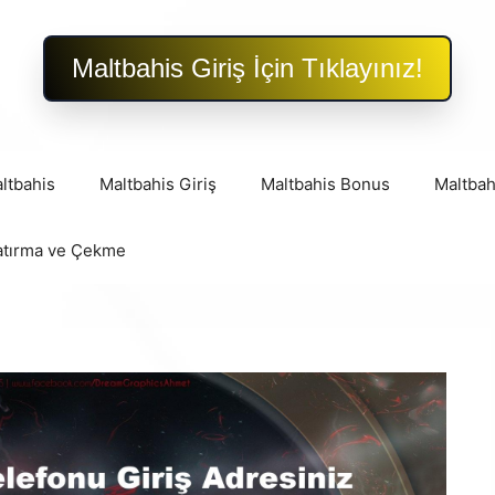
Maltbahis Giriş İçin Tıklayınız!
ltbahis
Maltbahis Giriş
Maltbahis Bonus
Maltbah
atırma ve Çekme