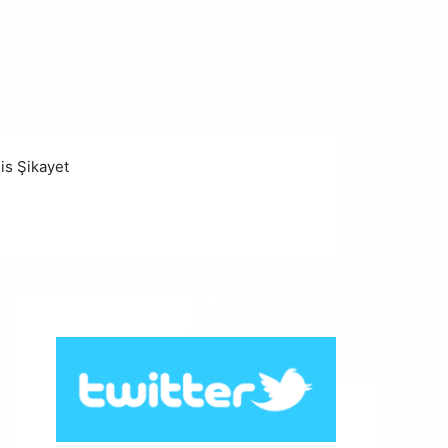
is Şikayet