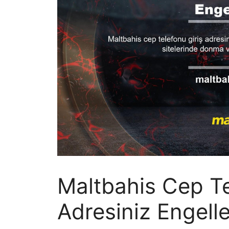
Maltbahis Cep Te
Adresiniz Engell