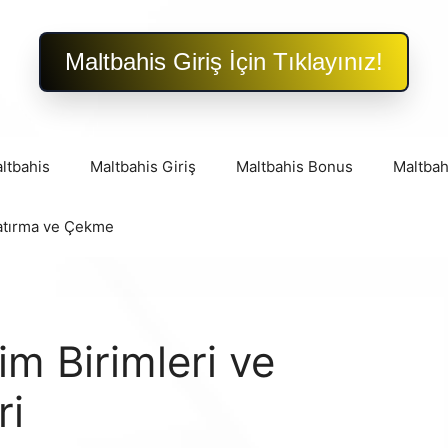
Maltbahis Giriş İçin Tıklayınız!
ltbahis
Maltbahis Giriş
Maltbahis Bonus
Maltbah
atırma ve Çekme
im Birimleri ve
ri