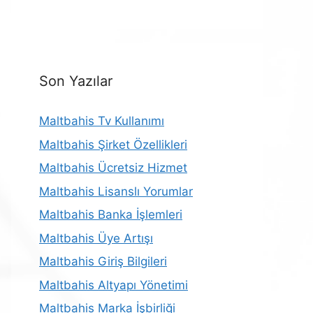
Son Yazılar
Maltbahis Tv Kullanımı
Maltbahis Şirket Özellikleri
Maltbahis Ücretsiz Hizmet
Maltbahis Lisanslı Yorumlar
Maltbahis Banka İşlemleri
Maltbahis Üye Artışı
Maltbahis Giriş Bilgileri
Maltbahis Altyapı Yönetimi
Maltbahis Marka İşbirliği