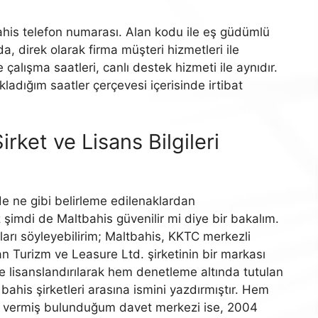
ahis telefon numarası. Alan kodu ile eş güdümlü
a, direk olarak firma müşteri hizmetleri ile
 çalışma saatleri, canlı destek hizmeti ile aynıdır.
ladığım saatler çerçevesi içerisinde irtibat
rket ve Lisans Bilgileri
nde ne gibi belirleme edilenaklardan
z şimdi de Maltbahis güvenilir mi diye bir bakalım.
 şunları söyleyebilirim; Maltbahis, KKTC merkezli
n Turizm ve Leasure Ltd. şirketinin bir markası
 lisanslandırılarak hem denetleme altında tutulan
ahis şirketleri arasına ismini yazdırmıştır. Hem
 de vermiş bulunduğum davet merkezi ise, 2004