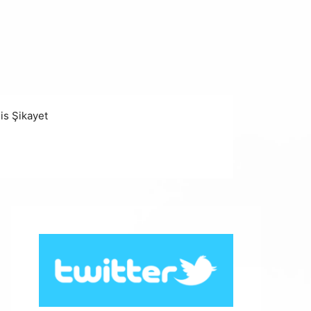
is Şikayet