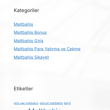
Kategoriler
Maltbahis
Maltbahis Bonus
Maltbahis Giriş
Maltbahis Para Yatırma ve Çekme
Maltbahis Şikayet
Etiketler
giris yap maltbahis
güncel maltbahis
kayit