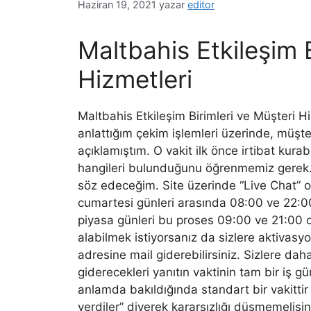
Haziran 19, 2021
yazar
editor
Maltbahis Etkileşim B
Hizmetleri
Maltbahis Etkileşim Birimleri ve Müşteri H
anlattığım çekim işlemleri üzerinde, müşteri
açıklamıştım. O vakit ilk önce irtibat kura
hangileri bulunduğunu öğrenmemiz gerek. 
söz edeceğim. Site üzerinde “Live Chat” o
cumartesi günleri arasında 08:00 ve 22:00
piyasa günleri bu proses 09:00 ve 21:00 
alabilmek istiyorsanız da sizlere aktivas
adresine mail giderebilirsiniz. Sizlere da
giderecekleri yanıtın vaktinin tam bir iş 
anlamda bakıldığında standart bir vakittir
verdiler” diyerek kararsızlığı düşmemelisin