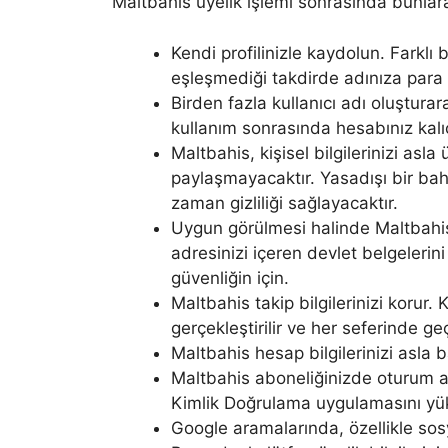
Maltbahis üyelik işlemi sonrasında bunla
Kendi profilinizle kaydolun. Farklı 
eşleşmediği takdirde adınıza para
Birden fazla kullanıcı adı oluştura
kullanım sonrasında hesabınız kalıcı
Maltbahis, kişisel bilgilerinizi asla
paylaşmayacaktır. Yasadışı bir bah
zaman gizliliği sağlayacaktır.
Uygun görülmesi halinde Maltbahis, 
adresinizi içeren devlet belgelerin
güvenliğin için.
Maltbahis takip bilgilerinizi korur.
gerçekleştirilir ve her seferinde geç
Maltbahis hesap bilgilerinizi asla 
Maltbahis aboneliğinizde oturum aç
Kimlik Doğrulama uygulamasını yük
Google aramalarında, özellikle sosy