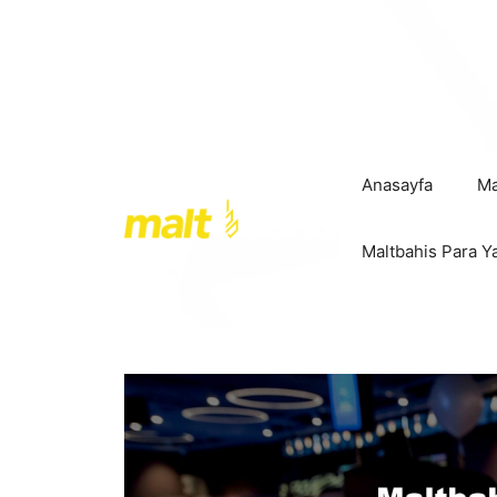
İçeriğe
atla
Anasayfa
Ma
Maltbahis Para Y