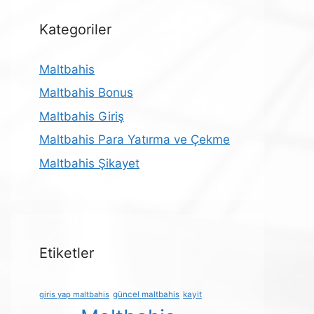
Kategoriler
Maltbahis
Maltbahis Bonus
Maltbahis Giriş
Maltbahis Para Yatırma ve Çekme
Maltbahis Şikayet
Etiketler
giris yap maltbahis
güncel maltbahis
kayit