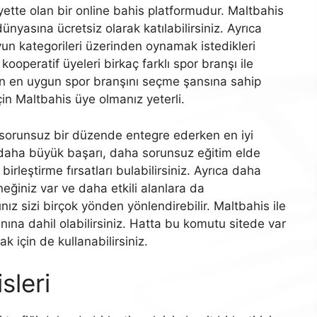
yette olan bir online bahis platformudur. Maltbahis
nyasına ücretsiz olarak katılabilirsiniz. Ayrıca
yun kategorileri üzerinden oynamak istedikleri
operatif üyeleri birkaç farklı spor branşı ile
çin en uygun spor branşını seçme şansına sahip
çin Maltbahis üye olmanız yeterli.
zı sorunsuz bir düzende entegre ederken en iyi
ile daha büyük başarı, daha sorunsuz eğitim elde
birleştirme fırsatları bulabilirsiniz. Ayrıca daha
eğiniz var ve daha etkili alanlara da
ınız sizi birçok yönden yönlendirebilir. Maltbahis ile
anına dahil olabilirsiniz. Hatta bu komutu sitede var
k için de kullanabilirsiniz.
sleri