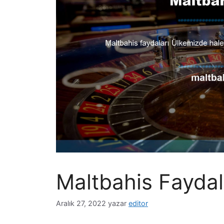
Maltbahis Faydal
Aralık 27, 2022
yazar
editor