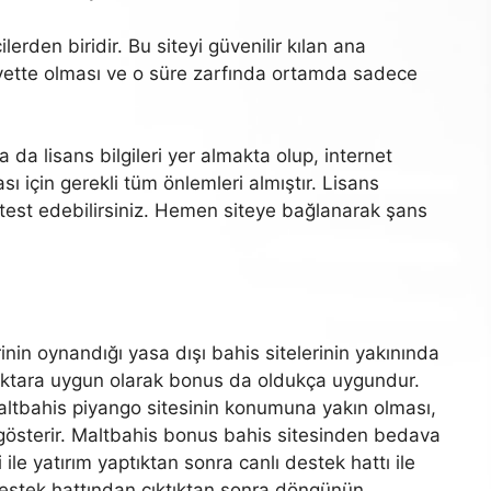
lerden biridir. Bu siteyi güvenilir kılan ana
aliyette olması ve o süre zarfında ortamda sadece
 da lisans bilgileri yer almakta olup, internet
ası için gerekli tüm önlemleri almıştır. Lisans
 test edebilirsiniz. Hemen siteye bağlanarak şans
inin oynandığı yasa dışı bahis sitelerinin yakınında
iktara uygun olarak bonus da oldukça uygundur.
ltbahis piyango sitesinin konumuna yakın olması,
österir. Maltbahis bonus bahis sitesinden bedava
ile yatırım yaptıktan sonra canlı destek hattı ile
destek hattından çıktıktan sonra döngünün