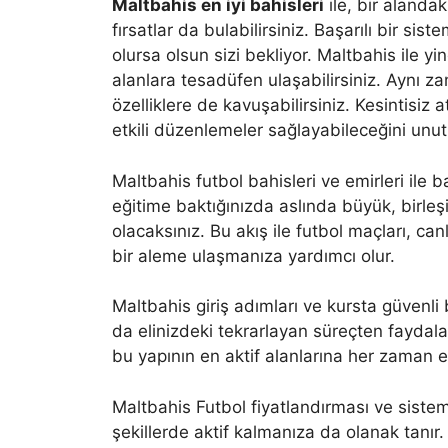
Maltbahis en iyi bahisleri
ile, bir alandaki
fırsatlar da bulabilirsiniz. Başarılı bir s
olursa olsun sizi bekliyor. Maltbahis ile yi
alanlara tesadüfen ulaşabilirsiniz. Aynı z
özelliklere de kavuşabilirsiniz. Kesintisiz
etkili düzenlemeler sağlayabileceğini unu
Maltbahis futbol bahisleri ve emirleri ile b
eğitime baktığınızda aslında büyük, birleş
olacaksınız. Bu akış ile futbol maçları, ca
bir aleme ulaşmanıza yardımcı olur.
Maltbahis giriş adımları ve kursta güvenli b
da elinizdeki tekrarlayan süreçten faydal
bu yapının en aktif alanlarına her zaman eri
Maltbahis Futbol fiyatlandırması ve sistema
şekillerde aktif kalmanıza da olanak tanır.