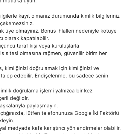
ra mutlaka uyun:
bilgilerle kayıt olmanız durumunda kimlik bilgileriniz
 çekemezsiniz.
rak üye olmayınız. Bonus ihlalleri nedeniyle kötüye
 olarak kapatılabilir.
 üçüncü taraf kişi veya kuruluşlarla
is sitesi olmasına rağmen, güvenilir birim her
kimliğinizi doğrulamak için kimliğinizi ve
i talep edebilir. Endişelenme, bu sadece senin
 Kimlik doğrulama işlemi yalnızca bir kez
erli değildir.
başkalarıyla paylaşmayın.
tığınızda, lütfen telefonunuza Google İki Faktörlü
leyin.
al medyada kafa karıştırıcı yönlendirmeler olabilir.