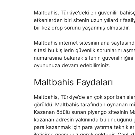
Maltbahis, Türkiye’deki en güvenilir bahisçi
etkenlerden biri sitenin uzun yıllardır fa
bir kez drop sorunu yaşanmış olmasıdır.
Maltbahis internet sitesinin ana sayfasında
sitesi bu kişilerin güvenlik sorunlarını aşm
numarasına bakarak sitenin güvenilirliğini
oyununuza devam edebilirsiniz.
Maltbahis Faydaları
Maltbahis, Türkiye’de en çok spor bahisler
görüldü. Maltbahis tarafından oynanan m
Kazanan ödülü sunan piyango sitesinin Ma
kazanan adresin yakınında bulunduğunu g
para kazanmak için para yatırma teknikleri 
iletişime geçmeniz gerekmektedir. Canlı 