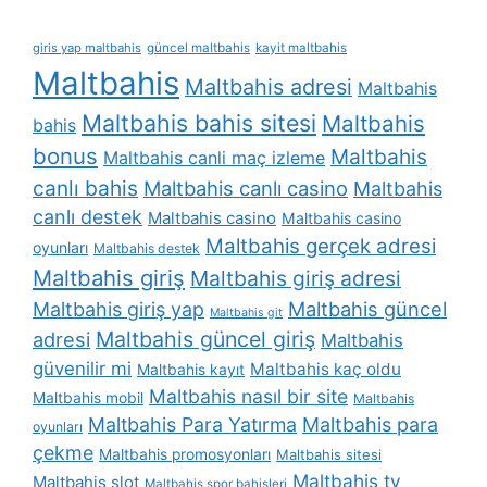
giris yap maltbahis
güncel maltbahis
kayit maltbahis
Maltbahis
Maltbahis adresi
Maltbahis
Maltbahis bahis sitesi
Maltbahis
bahis
bonus
Maltbahis
Maltbahis canli maç izleme
canlı bahis
Maltbahis canlı casino
Maltbahis
canlı destek
Maltbahis casino
Maltbahis casino
Maltbahis gerçek adresi
oyunları
Maltbahis destek
Maltbahis giriş
Maltbahis giriş adresi
Maltbahis güncel
Maltbahis giriş yap
Maltbahis git
Maltbahis güncel giriş
adresi
Maltbahis
güvenilir mi
Maltbahis kaç oldu
Maltbahis kayıt
Maltbahis nasıl bir site
Maltbahis mobil
Maltbahis
Maltbahis Para Yatırma
Maltbahis para
oyunları
çekme
Maltbahis promosyonları
Maltbahis sitesi
Maltbahis tv
Maltbahis slot
Maltbahis spor bahisleri