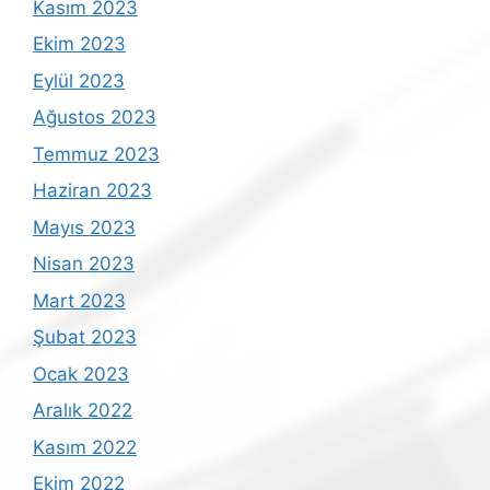
Kasım 2023
Ekim 2023
Eylül 2023
Ağustos 2023
Temmuz 2023
Haziran 2023
Mayıs 2023
Nisan 2023
Mart 2023
Şubat 2023
Ocak 2023
Aralık 2022
Kasım 2022
Ekim 2022