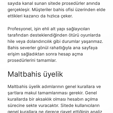
sayıda kanal sunan sitede prosedürler anında
gerçekleşir. Müşteriler bahis ofisi üzerinden elde
ettikleri kazancı da hızlıca çeker.
Profesyonel, işin ehli alt yapı sağlayıcıları
tarafından desteklendiğinden ötürü oyunlarda
hile veya dolandırıcılık gibi durumlar yaşanmaz.
Bahis severler gönül rahatlığıyla ana sayfaya
erişim sağladıktan sonra hesap açma
prosedürlerini tamamlar.
Maltbahis üyelik
Maltbahis üyelik adımlarının genel kurallara ve
şartlara makul tamamlanması gerekir. Genel
kurallarda bir aksaklık olması hesabın açılma
sürecine sekte vuracaktır. Sitede kullanıcıların
genel kurallara ne derece riayet ettiğinin analiz