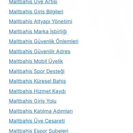
Maltbahis Üye Artışı
Maltbahis Giriş Bilgileri
Maltbahis Altyapı Yönetimi
Maltbahis Marka İşbirliği
Maltbahis Güvenlik Önlemleri
Maltbahis Güvenilir Adres
Maltbahis Mobil Üyelik
Maltbahis Spor Desteği
Maltbahis Küresel Bahis
Maltbahis Hizmet Kaydı
Maltbahis Giriş Yolu
Maltbahis Katılma Adımları
Maltbahis Üye Cesareti
Maltbahis Espor Şubeleri