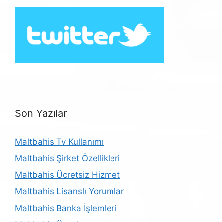
Son Yazılar
Maltbahis Tv Kullanımı
Maltbahis Şirket Özellikleri
Maltbahis Ücretsiz Hizmet
Maltbahis Lisanslı Yorumlar
Maltbahis Banka İşlemleri