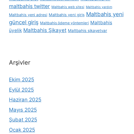
maltbahis twitter
Maltbahis web sitesi
Maltbahis yardım
Maltbahis yeni
Maltbahis yeni giriş
Maltbahis yeni adresi
güncel giriş
Maltbahis
Maltbahis ödeme yöntemleri
Maltbahis Şikayet
üyelik
Maltbahis şikayetvar
Arşivler
Ekim 2025
Eylül 2025
Haziran 2025
Mayıs 2025
Şubat 2025
Ocak 2025