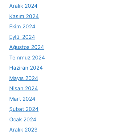
Aralık 2024
Kasım 2024
Ekim 2024
Eylül 2024
Ağustos 2024
Temmuz 2024
Haziran 2024
Mayıs 2024
Nisan 2024
Mart 2024
Şubat 2024
Ocak 2024
Aralık 2023