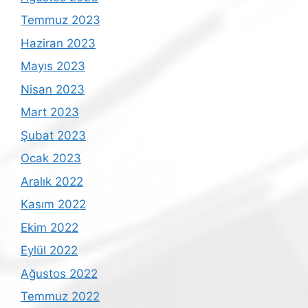
Temmuz 2023
Haziran 2023
Mayıs 2023
Nisan 2023
Mart 2023
Şubat 2023
Ocak 2023
Aralık 2022
Kasım 2022
Ekim 2022
Eylül 2022
Ağustos 2022
Temmuz 2022