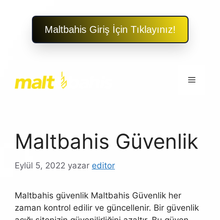
Maltbahis Giriş İçin Tıklayınız!
İçeriğe
atla
Menü
Maltbahis Güvenlik
Eylül 5, 2022
yazar
editor
Maltbahis güvenlik Maltbahis Güvenlik her
zaman kontrol edilir ve güncellenir. Bir güvenlik
açığı sitenizin güvenilirliğini azaltır. Bu güven