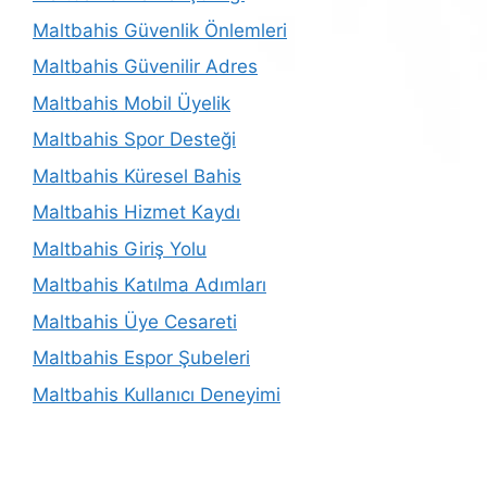
Maltbahis Güvenlik Önlemleri
Maltbahis Güvenilir Adres
Maltbahis Mobil Üyelik
Maltbahis Spor Desteği
Maltbahis Küresel Bahis
Maltbahis Hizmet Kaydı
Maltbahis Giriş Yolu
Maltbahis Katılma Adımları
Maltbahis Üye Cesareti
Maltbahis Espor Şubeleri
Maltbahis Kullanıcı Deneyimi