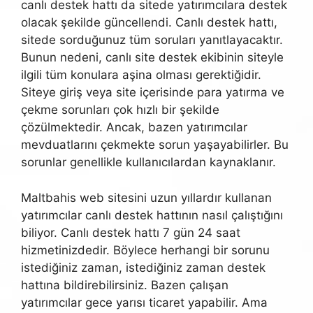
canlı destek hattı da sitede yatırımcılara destek
olacak şekilde güncellendi. Canlı destek hattı,
sitede sorduğunuz tüm soruları yanıtlayacaktır.
Bunun nedeni, canlı site destek ekibinin siteyle
ilgili tüm konulara aşina olması gerektiğidir.
Siteye giriş veya site içerisinde para yatırma ve
çekme sorunları çok hızlı bir şekilde
çözülmektedir. Ancak, bazen yatırımcılar
mevduatlarını çekmekte sorun yaşayabilirler. Bu
sorunlar genellikle kullanıcılardan kaynaklanır.
Maltbahis web sitesini uzun yıllardır kullanan
yatırımcılar canlı destek hattının nasıl çalıştığını
biliyor. Canlı destek hattı 7 gün 24 saat
hizmetinizdedir. Böylece herhangi bir sorunu
istediğiniz zaman, istediğiniz zaman destek
hattına bildirebilirsiniz. Bazen çalışan
yatırımcılar gece yarısı ticaret yapabilir. Ama