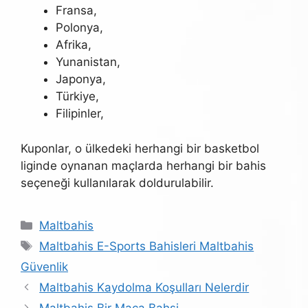
Fransa,
Polonya,
Afrika,
Yunanistan,
Japonya,
Türkiye,
Filipinler,
Kuponlar, o ülkedeki herhangi bir basketbol
liginde oynanan maçlarda herhangi bir bahis
seçeneği kullanılarak doldurulabilir.
Kategoriler
Maltbahis
Etiketler
Maltbahis E-Sports Bahisleri Maltbahis
Güvenlik
Maltbahis Kaydolma Koşulları Nelerdir
Maltbahis Bir Maça Bahsi