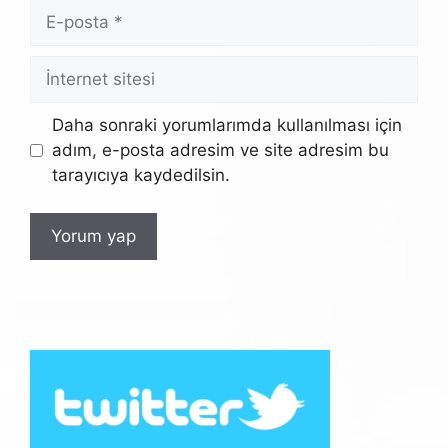
E-
posta
İnternet
sitesi
Daha sonraki yorumlarımda kullanılması için
adım, e-posta adresim ve site adresim bu
tarayıcıya kaydedilsin.