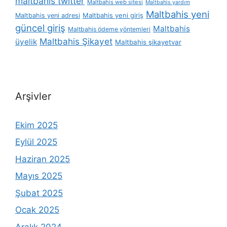
maltbahis twitter
Maltbahis web sitesi
Maltbahis yardım
Maltbahis yeni
Maltbahis yeni giriş
Maltbahis yeni adresi
güncel giriş
Maltbahis
Maltbahis ödeme yöntemleri
Maltbahis Şikayet
üyelik
Maltbahis şikayetvar
Arşivler
Ekim 2025
Eylül 2025
Haziran 2025
Mayıs 2025
Şubat 2025
Ocak 2025
Aralık 2024