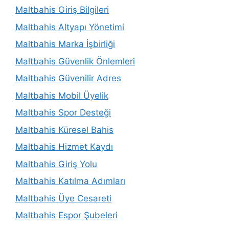
Maltbahis Giriş Bilgileri
Maltbahis Altyapı Yönetimi
Maltbahis Marka İşbirliği
Maltbahis Güvenlik Önlemleri
Maltbahis Güvenilir Adres
Maltbahis Mobil Üyelik
Maltbahis Spor Desteği
Maltbahis Küresel Bahis
Maltbahis Hizmet Kaydı
Maltbahis Giriş Yolu
Maltbahis Katılma Adımları
Maltbahis Üye Cesareti
Maltbahis Espor Şubeleri