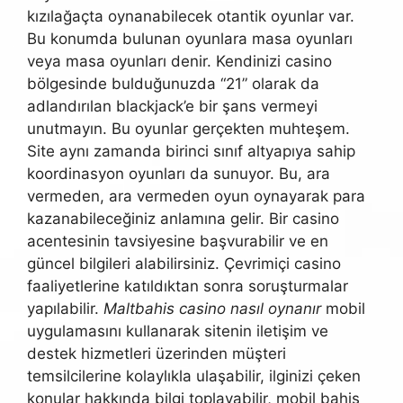
kızılağaçta oynanabilecek otantik oyunlar var.
Bu konumda bulunan oyunlara masa oyunları
veya masa oyunları denir. Kendinizi casino
bölgesinde bulduğunuzda “21” olarak da
adlandırılan blackjack’e bir şans vermeyi
unutmayın. Bu oyunlar gerçekten muhteşem.
Site aynı zamanda birinci sınıf altyapıya sahip
koordinasyon oyunları da sunuyor. Bu, ara
vermeden, ara vermeden oyun oynayarak para
kazanabileceğiniz anlamına gelir. Bir casino
acentesinin tavsiyesine başvurabilir ve en
güncel bilgileri alabilirsiniz. Çevrimiçi casino
faaliyetlerine katıldıktan sonra soruşturmalar
yapılabilir.
Maltbahis casino nasıl oynanır
mobil
uygulamasını kullanarak sitenin iletişim ve
destek hizmetleri üzerinden müşteri
temsilcilerine kolaylıkla ulaşabilir, ilginizi çeken
konular hakkında bilgi toplayabilir, mobil bahis