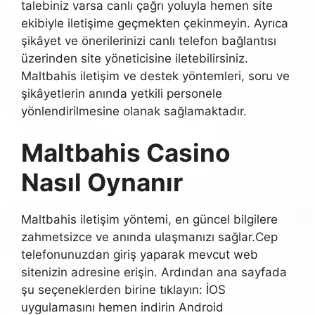
talebiniz varsa canlı çağrı yoluyla hemen site
ekibiyle iletişime geçmekten çekinmeyin. Ayrıca
şikâyet ve önerilerinizi canlı telefon bağlantısı
üzerinden site yöneticisine iletebilirsiniz.
Maltbahis iletişim ve destek yöntemleri, soru ve
şikâyetlerin anında yetkili personele
yönlendirilmesine olanak sağlamaktadır.
Maltbahis Casino
Nasıl Oynanır
Maltbahis iletişim yöntemi, en güncel bilgilere
zahmetsizce ve anında ulaşmanızı sağlar.Cep
telefonunuzdan giriş yaparak mevcut web
sitenizin adresine erişin. Ardından ana sayfada
şu seçeneklerden birine tıklayın: İOS
uygulamasını hemen indirin Android