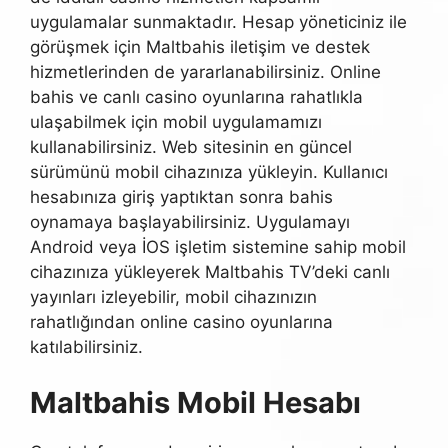
uygulamalar sunmaktadır. Hesap yöneticiniz ile
görüşmek için Maltbahis iletişim ve destek
hizmetlerinden de yararlanabilirsiniz. Online
bahis ve canlı casino oyunlarına rahatlıkla
ulaşabilmek için mobil uygulamamızı
kullanabilirsiniz. Web sitesinin en güncel
sürümünü mobil cihazınıza yükleyin. Kullanıcı
hesabınıza giriş yaptıktan sonra bahis
oynamaya başlayabilirsiniz. Uygulamayı
Android veya İOS işletim sistemine sahip mobil
cihazınıza yükleyerek Maltbahis TV’deki canlı
yayınları izleyebilir, mobil cihazınızın
rahatlığından online casino oyunlarına
katılabilirsiniz.
Maltbahis Mobil Hesabı