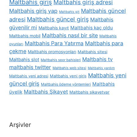
Maltbahis giriş
Maltbahis giriş adresi
Maltbahis güncel
Maltbahis giriş yap
Maltbahis git
Maltbahis güncel giriş
adresi
Maltbahis
güvenilir mi
Maltbahis kaç oldu
Maltbahis kayıt
Maltbahis nasıl bir site
Maltbahis mobil
Maltbahis
Maltbahis Para Yatırma
Maltbahis para
oyunları
çekme
Maltbahis promosyonları
Maltbahis sitesi
Maltbahis tv
Maltbahis slot
Maltbahis spor bahisleri
maltbahis twitter
Maltbahis web sitesi
Maltbahis yardım
Maltbahis yeni
Maltbahis yeni giriş
Maltbahis yeni adresi
güncel giriş
Maltbahis
Maltbahis ödeme yöntemleri
Maltbahis Şikayet
üyelik
Maltbahis şikayetvar
Arşivler