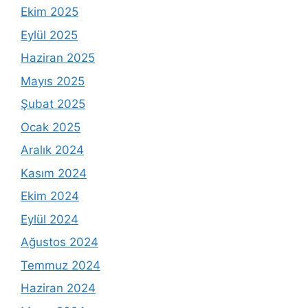
Ekim 2025
Eylül 2025
Haziran 2025
Mayıs 2025
Şubat 2025
Ocak 2025
Aralık 2024
Kasım 2024
Ekim 2024
Eylül 2024
Ağustos 2024
Temmuz 2024
Haziran 2024