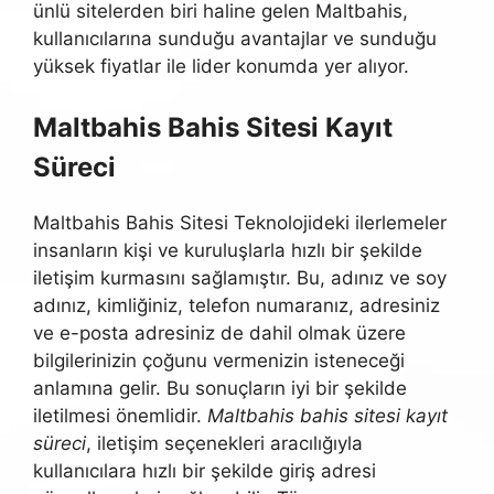
ünlü sitelerden biri haline gelen Maltbahis,
kullanıcılarına sunduğu avantajlar ve sunduğu
yüksek fiyatlar ile lider konumda yer alıyor.
Maltbahis Bahis Sitesi Kayıt
Süreci
Maltbahis Bahis Sitesi Teknolojideki ilerlemeler
insanların kişi ve kuruluşlarla hızlı bir şekilde
iletişim kurmasını sağlamıştır. Bu, adınız ve soy
adınız, kimliğiniz, telefon numaranız, adresiniz
ve e-posta adresiniz de dahil olmak üzere
bilgilerinizin çoğunu vermenizin isteneceği
anlamına gelir. Bu sonuçların iyi bir şekilde
iletilmesi önemlidir.
Maltbahis bahis sitesi kayıt
süreci
, iletişim seçenekleri aracılığıyla
kullanıcılara hızlı bir şekilde giriş adresi