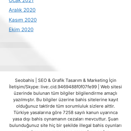
Ocak 2021
Aralık 2020
Kasım 2020
Ekim 2020
Seobahis | SEO & Grafik Tasarım & Marketing İçin
İletişim/Skype: live:.cid.9469488f0f07fe99 | Web sitesi
üzerinde bulunan tüm bilgiler bilgilendirme amaçlı
yazılmıştır. Bu bilgiler üzerine bahis sitelerine kayıt
olduğunuz taktirde tüm sorumluluk sizlere aittir.
Türkiye yasalarına göre 7258 sayılı kanun uyarınca
yasa dışı bahis oynamanın cezaları mevcuttur. Şuan
bulunduğunuz site hiç bir şekilde illegal bahis oyunları