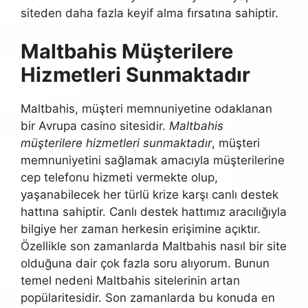
siteden daha fazla keyif alma fırsatına sahiptir.
Maltbahis Müşterilere
Hizmetleri Sunmaktadır
Maltbahis, müşteri memnuniyetine odaklanan
bir Avrupa casino sitesidir.
Maltbahis
müşterilere hizmetleri sunmaktadır
, müşteri
memnuniyetini sağlamak amacıyla müşterilerine
cep telefonu hizmeti vermekte olup,
yaşanabilecek her türlü krize karşı canlı destek
hattına sahiptir. Canlı destek hattımız aracılığıyla
bilgiye her zaman herkesin erişimine açıktır.
Özellikle son zamanlarda Maltbahis nasıl bir site
olduğuna dair çok fazla soru alıyorum. Bunun
temel nedeni Maltbahis sitelerinin artan
popülaritesidir. Son zamanlarda bu konuda en