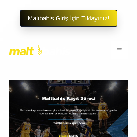
Maltbahis Giriş İçin Tıklayınız!
İçeriğe
atla
Menü