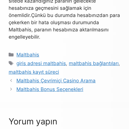
sitede kazandığınız paranın gelecekte
hesabınıza geçmesini sağlamak için
önemlidir.Çünkü bu durumda hesabınızdan para
çekerken bir hata oluşması durumunda
Maltbahis, paranın hesabınıza aktarılmasını
engelleyebilir.
Kategoriler
Maltbahis
Etiketler
giris adresi maltbahis
,
maltbahis bağlantıları
,
maltbahis kayıt süreci
Maltbahis Çevrimiçi Casino Arama
Maltbahis Bonus Seçenekleri
Yorum yapın