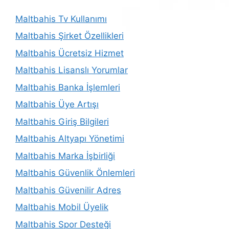
Maltbahis Tv Kullanımı
Maltbahis Şirket Özellikleri
Maltbahis Ücretsiz Hizmet
Maltbahis Lisanslı Yorumlar
Maltbahis Banka İşlemleri
Maltbahis Üye Artışı
Maltbahis Giriş Bilgileri
Maltbahis Altyapı Yönetimi
Maltbahis Marka İşbirliği
Maltbahis Güvenlik Önlemleri
Maltbahis Güvenilir Adres
Maltbahis Mobil Üyelik
Maltbahis Spor Desteği