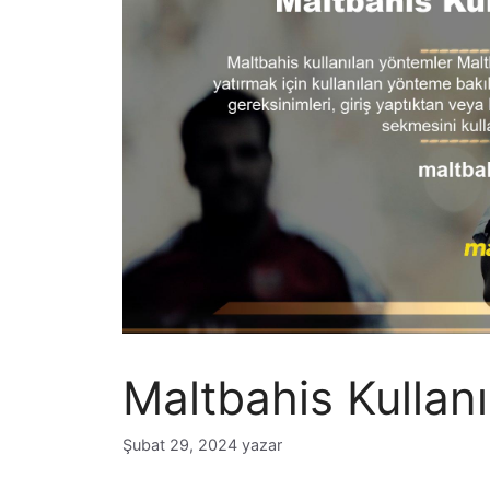
Maltbahis Kullan
Şubat 29, 2024
yazar