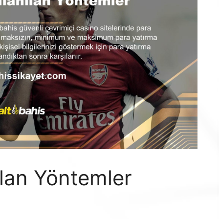
ılan Yöntemler