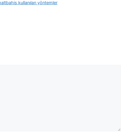
altbahis kullanılan yöntemler