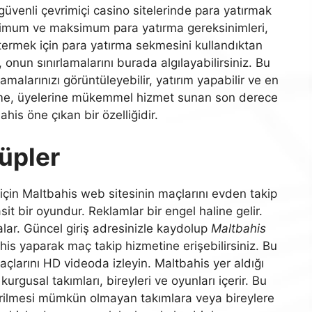
üvenli çevrimiçi casino sitelerinde para yatırmak
inimum ve maksimum para yatırma gereksinimleri,
göstermek için para yatırma sekmesini kullandıktan
, onun sınırlamalarını burada algılayabilirsiniz. Bu
malarınızı görüntüleyebilir, yatırım yapabilir ve en
zleme, üyelerine mükemmel hizmet sunan son derece
his öne çıkan bir özelliğidir.
lüpler
 için Maltbahis web sitesinin maçlarını evden takip
sit bir oyundur. Reklamlar bir engel haline gelir.
malar. Güncel giriş adresinizle kaydolup
Maltbahis
is yaparak maç takip hizmetine erişebilirsiniz. Bu
çlarını HD videoda izleyin. Maltbahis yer aldığı
kurgusal takımları, bireyleri ve oyunları içerir. Bu
tirilmesi mümkün olmayan takımlara veya bireylere