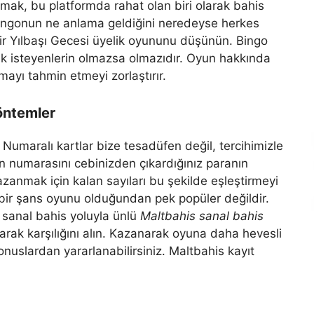
pmak, bu platformda rahat olan biri olarak bahis
 Bingonun ne anlama geldiğini neredeyse herkes
r Yılbaşı Gecesi üyelik oyununu düşünün. Bingo
 isteyenlerin olmazsa olmazıdır. Oyun hakkında
mayı tahmin etmeyi zorlaştırır.
öntemler
 Numaralı kartlar bize tesadüfen değil, tercihimizle
tın numarasını cebinizden çıkardığınız paranın
azanmak için kalan sayıları bu şekilde eşleştirmeyi
 bir şans oyunu olduğundan pek popüler değildir.
 sanal bahis yoluyla ünlü
Maltbahis sanal bahis
arak karşılığını alın. Kazanarak oyuna daha hevesli
onuslardan yararlanabilirsiniz. Maltbahis kayıt