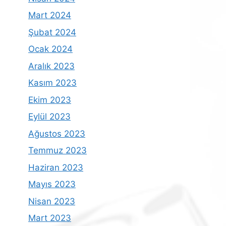
Mart 2024
Şubat 2024
Ocak 2024
Aralık 2023
Kasım 2023
Ekim 2023
Eylül 2023
Ağustos 2023
Temmuz 2023
Haziran 2023
Mayıs 2023
Nisan 2023
Mart 2023