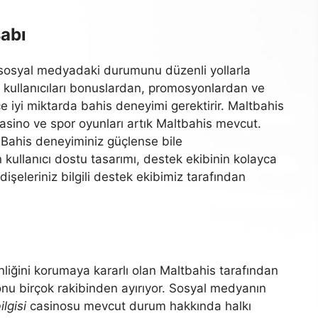
abı
in sosyal medyadaki durumunu düzenli yollarla
kullanıcıları bonuslardan, promosyonlardan ve
ece iyi miktarda bahis deneyimi gerektirir. Maltbahis
 casino ve spor oyunları artık Maltbahis mevcut.
. Bahis deneyiminiz güçlense bile
kullanıcı dostu tasarımı, destek ekibinin kolayca
işeleriniz bilgili destek ekibimiz tarafından
enliğini korumaya kararlı olan Maltbahis tarafından
nu birçok rakibinden ayırıyor. Sosyal medyanın
lgisi
casinosu mevcut durum hakkında halkı