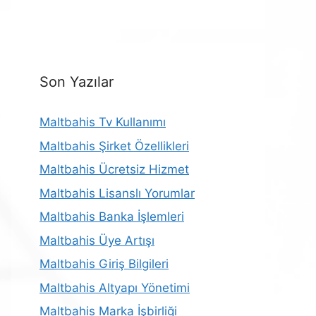
Son Yazılar
Maltbahis Tv Kullanımı
Maltbahis Şirket Özellikleri
Maltbahis Ücretsiz Hizmet
Maltbahis Lisanslı Yorumlar
Maltbahis Banka İşlemleri
Maltbahis Üye Artışı
Maltbahis Giriş Bilgileri
Maltbahis Altyapı Yönetimi
Maltbahis Marka İşbirliği