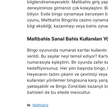
bilgilendiremeyecektir. Maltbahis giriş ya
deneyiminize girmenizi çok kolaylaştırır.
biliyor. Evde bingo oynamaya benzeyen bi
oyunu, Maltbahis Bingo’da casino oynamak
bilgi eksikliği, kazanmayı veya bahis oyna
Maltbahis Sanal Bahis Kullanılan Y
Bingo oyununda numaralı kartlar kullanılır.
verildi. Bu sayılar neyi temsil ediyor? Kar
numarasıyla eşleştirin. Bir oyunda zafer k
hedefliyorsunuz. Her yılın başında bingo,
Heyecanın tadını çıkarın ve çevrimiçi veya
kullanılan yöntemler
bingosuna karşı yarış
yaklaşabilir ve Bingo Zone’daki kazançlı b
bahisleri de bu sitede mevcuttur.
Kategoriler
Maltbahis