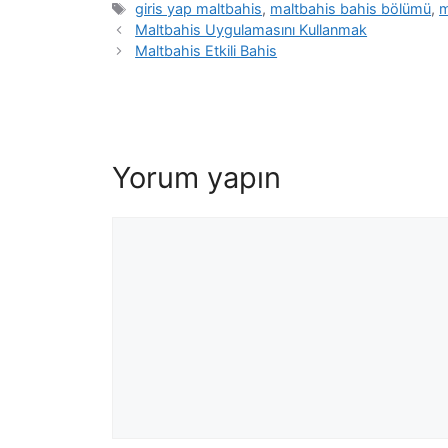
Etiketler
giris yap maltbahis
,
maltbahis bahis bölümü
,
m
Maltbahis Uygulamasını Kullanmak
Maltbahis Etkili Bahis
Yorum yapın
Yorum