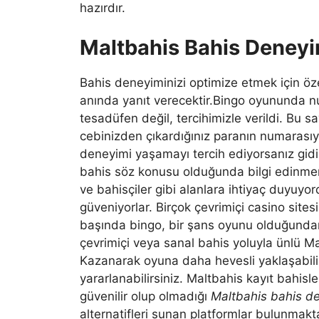
hazırdır.
Maltbahis Bahis Deneyi
Bahis deneyiminizi optimize etmek için öze
anında yanıt verecektir.Bingo oyununda numa
tesadüfen değil, tercihimizle verildi. Bu s
cebinizden çıkardığınız paranın numarasıyl
deneyimi yaşamayı tercih ediyorsanız gidil
bahis söz konusu olduğunda bilgi edinmeni
ve bahisçiler gibi alanlara ihtiyaç duyuyo
güveniyorlar. Birçok çevrimiçi casino sites
başında bingo, bir şans oyunu olduğundan 
çevrimiçi veya sanal bahis yoluyla ünlü Mal
Kazanarak oyuna daha hevesli yaklaşabili
yararlanabilirsiniz. Maltbahis kayıt bahisl
güvenilir olup olmadığı
Maltbahis bahis de
alternatifleri sunan platformlar bulunmakta