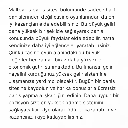
Maltbahis bahis sitesi bölümünde sadece harf
bahislerinden değil casino oyunlarından da en
iyi kazançları elde edebilirsiniz. Bu büyük geliri
daha yüksek bir şekilde sağlayarak bahis
konusunda büyük faydalar elde edebilir, hatta
kendinize daha iyi eğlenceler yaratabilirsiniz.
Çünkü casino oyun alanındaki bu büyük
değerler her zaman biraz daha yüksek bir
ekonomik getiri sunmaktadır. Bu finansal gelir,
hayalini kurduğunuz yüksek gelir sistemine
ulaşmanıza yardımcı olacaktır. Bugün bir bahis
sitesine kaydolun ve harika bonuslarla ücretsiz
bahis yapma alışkanlığını edinin. Daha uygun bir
pozisyon size en yüksek ödeme sistemini
sağlayacaktır. Üye olarak ödüller kazanabilir ve
kazancınızı ikiye katlayabilirsiniz.