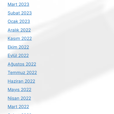
Mart 2023
Şubat 2023
Ocak 2023
Aralık 2022
Kasım 2022
Ekim 2022
Eylül 2022
Ağustos 2022
Temmuz 2022
Haziran 2022
Mayıs 2022
Nisan 2022
Mart 2022