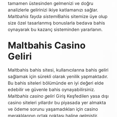
tamamen üstesinden gelmenizi ve doğru
analizlerle gelirinizi ikiye katlamanızı sağlar.
Maltbahis fayda sistemi
Bahis sitemize üye olup
size özel tasarlanmış bonuslarla bedava bahis
oynayarak bu kazanç sisteminden yararlanın.
Maltbahis Casino
Geliri
Maltbahis bahis sitesi, kullanıcılarına bahis geliri
sağlamak için sürekli olarak yenilik yapmaktadır.
Bu bahis siteleri bölümünde en iyi değeri elde
edebilir ve güvenle bahis oynayabilirsiniz.
Maltbahis casino geliri
Giriş Keşfedilen yasa dışı
casino siteleri yıllardır bu piyasada yer almakta
ve ödeme sorunu yaşamadıkları için casino
meraklılarının ortak noktası haline gelmiştir.