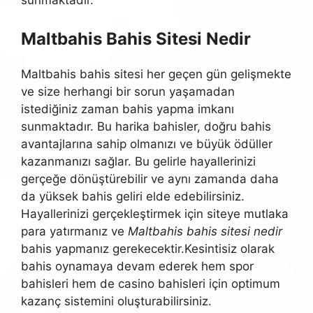
Maltbahis Bahis Sitesi Nedir
Maltbahis bahis sitesi her geçen gün gelişmekte
ve size herhangi bir sorun yaşamadan
istediğiniz zaman bahis yapma imkanı
sunmaktadır. Bu harika bahisler, doğru bahis
avantajlarına sahip olmanızı ve büyük ödüller
kazanmanızı sağlar. Bu gelirle hayallerinizi
gerçeğe dönüştürebilir ve aynı zamanda daha
da yüksek bahis geliri elde edebilirsiniz.
Hayallerinizi gerçekleştirmek için siteye mutlaka
para yatırmanız ve
Maltbahis bahis sitesi nedir
bahis yapmanız gerekecektir.Kesintisiz olarak
bahis oynamaya devam ederek hem spor
bahisleri hem de casino bahisleri için optimum
kazanç sistemini oluşturabilirsiniz.