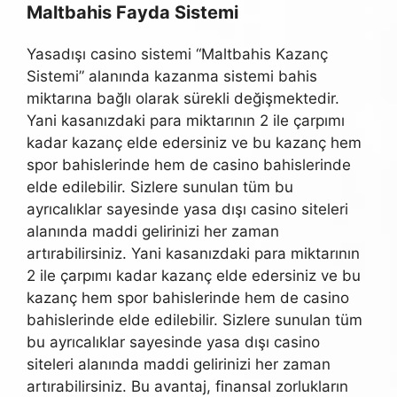
Maltbahis Fayda Sistemi
Yasadışı casino sistemi “Maltbahis Kazanç
Sistemi” alanında kazanma sistemi bahis
miktarına bağlı olarak sürekli değişmektedir.
Yani kasanızdaki para miktarının 2 ile çarpımı
kadar kazanç elde edersiniz ve bu kazanç hem
spor bahislerinde hem de casino bahislerinde
elde edilebilir. Sizlere sunulan tüm bu
ayrıcalıklar sayesinde yasa dışı casino siteleri
alanında maddi gelirinizi her zaman
artırabilirsiniz. Yani kasanızdaki para miktarının
2 ile çarpımı kadar kazanç elde edersiniz ve bu
kazanç hem spor bahislerinde hem de casino
bahislerinde elde edilebilir. Sizlere sunulan tüm
bu ayrıcalıklar sayesinde yasa dışı casino
siteleri alanında maddi gelirinizi her zaman
artırabilirsiniz. Bu avantaj, finansal zorlukların