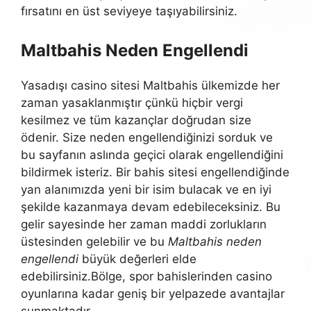
fırsatını en üst seviyeye taşıyabilirsiniz.
Maltbahis Neden Engellendi
Yasadışı casino sitesi Maltbahis ülkemizde her
zaman yasaklanmıştır çünkü hiçbir vergi
kesilmez ve tüm kazançlar doğrudan size
ödenir. Size neden engellendiğinizi sorduk ve
bu sayfanın aslında geçici olarak engellendiğini
bildirmek isteriz. Bir bahis sitesi engellendiğinde
yan alanımızda yeni bir isim bulacak ve en iyi
şekilde kazanmaya devam edebileceksiniz. Bu
gelir sayesinde her zaman maddi zorlukların
üstesinden gelebilir ve bu
Maltbahis neden
engellendi
büyük değerleri elde
edebilirsiniz.Bölge, spor bahislerinden casino
oyunlarına kadar geniş bir yelpazede avantajlar
sunmaktadır.