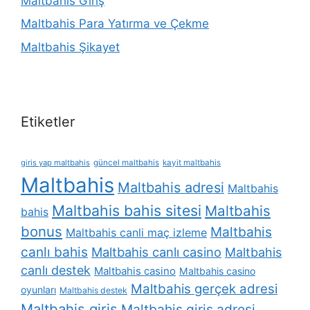
Maltbahis Giriş
Maltbahis Para Yatırma ve Çekme
Maltbahis Şikayet
Etiketler
giris yap maltbahis
güncel maltbahis
kayit maltbahis
Maltbahis
Maltbahis adresi
Maltbahis
Maltbahis bahis sitesi
Maltbahis
bahis
bonus
Maltbahis
Maltbahis canli maç izleme
canlı bahis
Maltbahis canlı casino
Maltbahis
canlı destek
Maltbahis casino
Maltbahis casino
Maltbahis gerçek adresi
oyunları
Maltbahis destek
Maltbahis giriş
Maltbahis giriş adresi