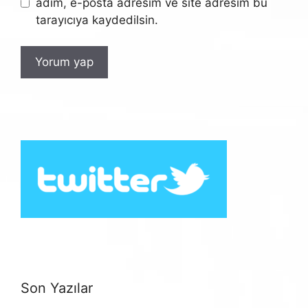
adım, e-posta adresim ve site adresim bu
tarayıcıya kaydedilsin.
Son Yazılar