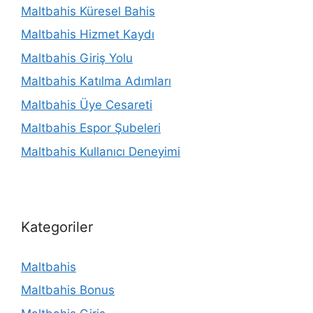
Maltbahis Küresel Bahis
Maltbahis Hizmet Kaydı
Maltbahis Giriş Yolu
Maltbahis Katılma Adımları
Maltbahis Üye Cesareti
Maltbahis Espor Şubeleri
Maltbahis Kullanıcı Deneyimi
Kategoriler
Maltbahis
Maltbahis Bonus