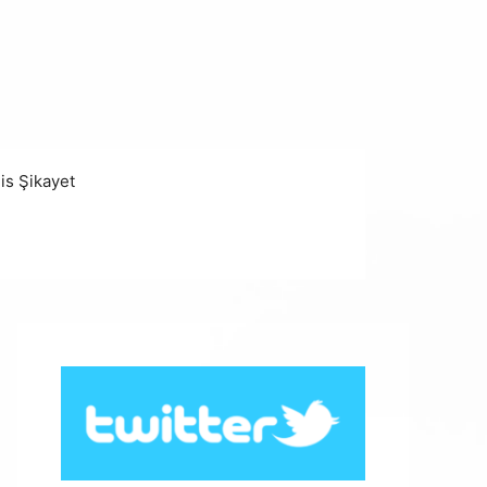
is Şikayet