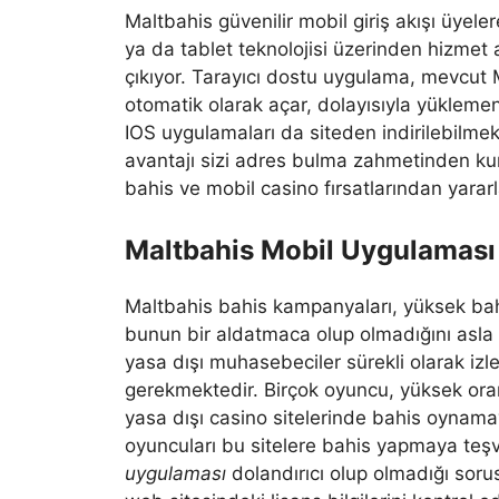
Maltbahis güvenilir mobil giriş akışı üyeler
ya da tablet teknolojisi üzerinden hizmet al
çıkıyor. Tarayıcı dostu uygulama, mevcut Ma
otomatik olarak açar, dolayısıyla yükleme
IOS uygulamaları da siteden indirilebilme
avantajı sizi adres bulma zahmetinden kur
bahis ve mobil casino fırsatlarından yarar
Maltbahis Mobil Uygulaması
Maltbahis bahis kampanyaları, yüksek bahi
bunun bir aldatmaca olup olmadığını asla
yasa dışı muhasebeciler sürekli olarak izl
gerekmektedir. Birçok oyuncu, yüksek oran
yasa dışı casino sitelerinde bahis oynamayı
oyuncuları bu sitelere bahis yapmaya te
uygulaması
dolandırıcı olup olmadığı soru