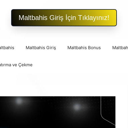
Maltbahis Giriş İçin Tıklayınız!
ltbahis
Maltbahis Giriş
Maltbahis Bonus
Maltbah
atırma ve Çekme