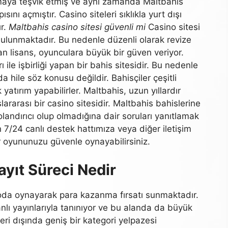
pmaya teşvik etmiş ve aynı zamanda Maltbahis
ını açmıştır. Casino siteleri sıklıkla yurt dışı
ır.
Maltbahis casino sitesi güvenli mi
Casino sitesi
r bulunmaktadır. Bu nedenle düzenli olarak revize
an lisans, oyunculara büyük bir güven veriyor.
 ile işbirliği yapan bir bahis sitesidir. Bu nedenle
a hile söz konusu değildir. Bahisçiler çeşitli
yatırım yapabilirler. Maltbahis, uzun yıllardır
ararası bir casino sitesidir. Maltbahis bahislerine
landırıcı olup olmadığına dair soruları yanıtlamak
7/24 canlı destek hattımıza veya diğer iletişim
r oyununuzu güvenle oynayabilirsiniz.
ayıt Süreci Nedir
noda oynayarak para kazanma fırsatı sunmaktadır.
nlı yayınlarıyla tanınıyor ve bu alanda da büyük
eri dışında geniş bir kategori yelpazesi