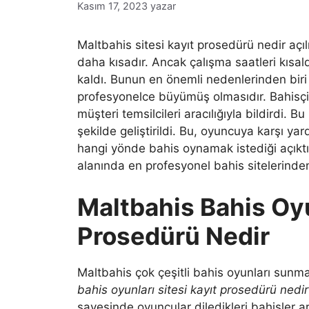
Kasım 17, 2023
yazar
Maltbahis sitesi kayıt prosedürü nedir açılı
daha kısadır. Ancak çalışma saatleri kısal
kaldı. Bunun en önemli nedenlerinden biri d
profesyonelce büyümüş olmasıdır. Bahisçile
müşteri temsilcileri aracılığıyla bildirdi
şekilde geliştirildi. Bu, oyuncuya karşı yar
hangi yönde bahis oynamak istediği açıktı
alanında en profesyonel bahis sitelerinden 
Maltbahis Bahis Oyu
Prosedürü Nedir
Maltbahis çok çeşitli bahis oyunları sunma
bahis oyunları sitesi kayıt prosedürü nedir
sayesinde oyuncular diledikleri bahisler 