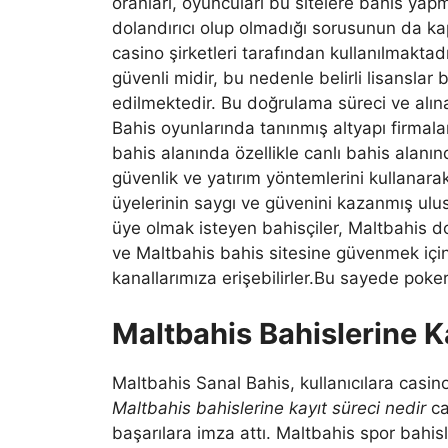
oranları, oyuncuları bu sitelere bahis ya
dolandırıcı olup olmadığı sorusunun da kapıs
casino şirketleri tarafından kullanılmaktad
güvenli midir, bu nedenle belirli lisansla
edilmektedir. Bu doğrulama süreci ve alın
Bahis oyunlarında tanınmış altyapı firmaları
bahis alanında özellikle canlı bahis alanınd
güvenlik ve yatırım yöntemlerini kullanarak 
üyelerinin saygı ve güvenini kazanmış ulusl
üye olmak isteyen bahisçiler, Maltbahis do
ve Maltbahis bahis sitesine güvenmek için 
kanallarımıza erişebilirler.Bu sayede poke
Maltbahis Bahislerine K
Maltbahis Sanal Bahis, kullanıcılara casi
Maltbahis bahislerine kayıt süreci nedir
ca
başarılara imza attı. Maltbahis spor bahisl