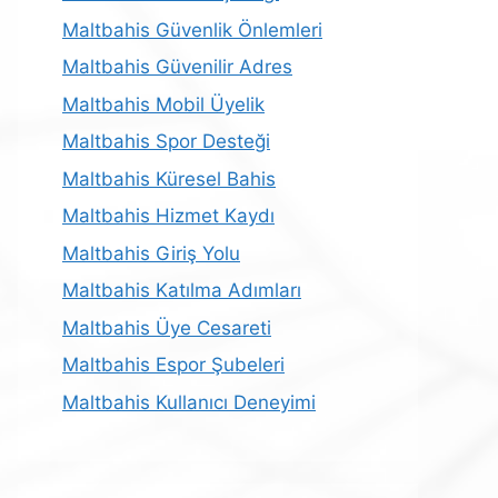
Maltbahis Güvenlik Önlemleri
Maltbahis Güvenilir Adres
Maltbahis Mobil Üyelik
Maltbahis Spor Desteği
Maltbahis Küresel Bahis
Maltbahis Hizmet Kaydı
Maltbahis Giriş Yolu
Maltbahis Katılma Adımları
Maltbahis Üye Cesareti
Maltbahis Espor Şubeleri
Maltbahis Kullanıcı Deneyimi