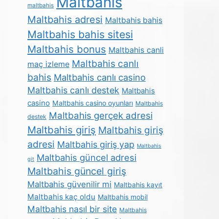
Maltbahis
maltbahis
Maltbahis adresi
Maltbahis bahis
Maltbahis bahis sitesi
Maltbahis bonus
Maltbahis canli
Maltbahis canlı
maç izleme
bahis
Maltbahis canlı casino
Maltbahis canlı destek
Maltbahis
casino
Maltbahis casino oyunları
Maltbahis
Maltbahis gerçek adresi
destek
Maltbahis giriş
Maltbahis giriş
adresi
Maltbahis giriş yap
Maltbahis
Maltbahis güncel adresi
git
Maltbahis güncel giriş
Maltbahis güvenilir mi
Maltbahis kayıt
Maltbahis kaç oldu
Maltbahis mobil
Maltbahis nasıl bir site
Maltbahis