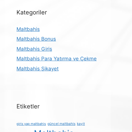
Kategoriler
Maltbahis
Maltbahis Bonus
Maltbahis Giriş
Maltbahis Para Yatırma ve Çekme
Maltbahis Şikayet
Etiketler
giris yap maltbahis
güncel maltbahis
kayit