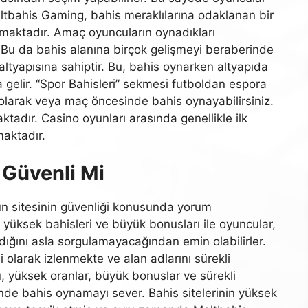
ltbahis Gaming, bahis meraklılarına odaklanan bir
apmaktadır. Amaç oyuncuların oynadıkları
Bu da bahis alanına birçok gelişmeyi beraberinde
 altyapısına sahiptir. Bu, bahis oynarken altyapıda
gelir. “Spor Bahisleri” sekmesi futboldan espora
ı olarak veya maç öncesinde bahis oynayabilirsiniz.
tadır. Casino oyunları arasında genellikle ilk
maktadır.
 Güvenli Mi
un sitesinin güvenliği konusunda yorum
üksek bahisleri ve büyük bonusları ile oyuncular,
ığını asla sorgulamayacağından emin olabilirler.
olarak izlenmekte ve alan adlarını sürekli
, yüksek oranlar, büyük bonuslar ve sürekli
rinde bahis oynamayı sever. Bahis sitelerinin yüksek