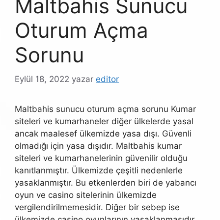
Maltbahis Sunucu
Oturum Açma
Sorunu
Eylül 18, 2022
yazar
editor
Maltbahis sunucu oturum açma sorunu Kumar
siteleri ve kumarhaneler diğer ülkelerde yasal
ancak maalesef ülkemizde yasa dışı. Güvenli
olmadığı için yasa dışıdır. Maltbahis kumar
siteleri ve kumarhanelerinin güvenilir olduğu
kanıtlanmıştır. Ülkemizde çeşitli nedenlerle
yasaklanmıştır. Bu etkenlerden biri de yabancı
oyun ve casino sitelerinin ülkemizde
vergilendirilmemesidir. Diğer bir sebep ise
ülkemizde casino oyunlarının yasaklanmasıdır.