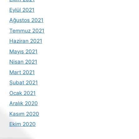
Eylül 2021
Ağustos 2021
Temmuz 2021
Haziran 2021
Mayıs 2021
Nisan 2021
Mart 2021
Şubat 2021
Ocak 2021
Aralık 2020
Kasım 2020
Ekim 2020