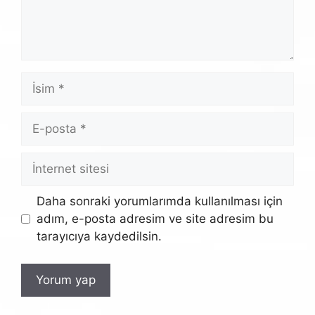
İsim
E-
posta
İnternet
sitesi
Daha sonraki yorumlarımda kullanılması için
adım, e-posta adresim ve site adresim bu
tarayıcıya kaydedilsin.