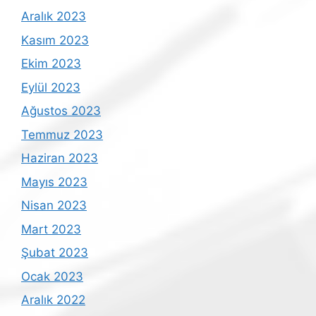
Aralık 2023
Kasım 2023
Ekim 2023
Eylül 2023
Ağustos 2023
Temmuz 2023
Haziran 2023
Mayıs 2023
Nisan 2023
Mart 2023
Şubat 2023
Ocak 2023
Aralık 2022