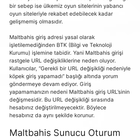
bir sebep ise ülkemiz oyun sitelerinin yabancı
oyun siteleriyle rekabet edebilecek kadar
gelişmemiş olmasıdır.
Maltbahis giriş adresi yasal olarak
işletilemediğinden BTK (Bilgi ve Teknoloji
Kurumu) işlemine tabidir. Yani Maltbahis girişi
rastgele URL değişikliklerine neden oluyor.
Kullanıcılar, “Gerekli bir URL değişikliği nedeniyle
köpek giriş yapamadı” başlığı altında yorum
göndermeye devam ediyor. Giriş
yapamamanızın nedeni Maltbahis giriş URL’sinin
değişmesidir. Bu URL değişikliği sırasında
hesabınız değiştirilmeyecektir. Böylece
hesabınız da aynı şekilde korunur.
Maltbahis Sunucu Oturum