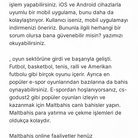
işlem yapabilirsiniz. iOS ve Android cihazlarla
uyumlu bir mobil uygulama, bunu daha da
kolaylaştırıyor. Kullanıcı iseniz, mobil uygulamayı
indirmenizi öneririz. Bununla ilgili herhangi bir
sorum olursa bana güvenebilir misin? yazımızı
okuyabilirsiniz.
, oyun sektörüne girdi ve başarıyla gelişti.
Futbol, ​​​​basketbol, ​​​​tenis, ralli ve Amerikan
futbolu gibi birçok oyunu içerir. Ayrıca en
popüler e-spor oyunlarından bazılarına da bahis
oynayabilirsiniz. E-spordan hoşlanıyorsanız, cs-
godust2 gibi popüler oyunları izleyin ve
kazanmak için Maltbahis canlı bahisler yapın.
Maltbahis para yatırma ve çekme işlemleri de
oldukça kolaydır.
Maltbahis online faaliyetler henüz