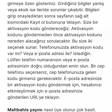
girmeye özen gösteriniz. Girdiğiniz bilgiler yanlış
veya eksik ise ileride sorunlar çıkabilir. Bilgileri
girip onayladıktan sonra sayfanın sağ alt
kısmındaki Kayıt ol butonuna tıklayın. Size bir
aktivasyon kodu göndereceğiz. Aktivasyon
kodunu göndermeden önce aktivasyon kodunu
nereden alacağınız sorulacaktır. Bu size iki
seçenek sunar. Telefonunuzda aktivasyon kodu
var mı? Veya e-posta adresi ile? istediğin.
Lütfen telefon numaranızın veya e-posta
adresinizin doğru olduğundan emin olun. Bir cep
telefonu seçerseniz, cep telefonunuza gelen
kodu girmeniz gerekecektir. E-posta adresinize
bir aktivasyon kodu göndermek için, hesabınızı
etkinleştirmek için e-posta adresinize
gönderilen URL’ye tıklayın.
Maltbahis yayını
nasıl üye olunur çok basit.