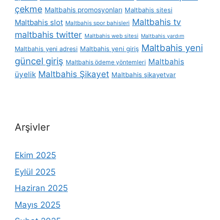
çekme
Maltbahis promosyonları
Maltbahis sitesi
Maltbahis tv
Maltbahis slot
Maltbahis spor bahisleri
maltbahis twitter
Maltbahis web sitesi
Maltbahis yardım
Maltbahis yeni
Maltbahis yeni giriş
Maltbahis yeni adresi
güncel giriş
Maltbahis
Maltbahis ödeme yöntemleri
Maltbahis Şikayet
üyelik
Maltbahis şikayetvar
Arşivler
Ekim 2025
Eylül 2025
Haziran 2025
Mayıs 2025