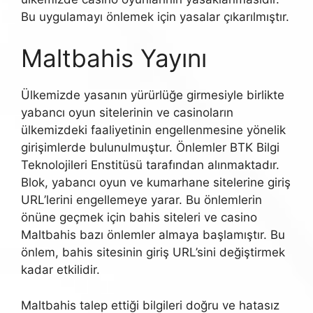
Bu uygulamayı önlemek için yasalar çıkarılmıştır.
Maltbahis Yayını
Ülkemizde yasanın yürürlüğe girmesiyle birlikte
yabancı oyun sitelerinin ve casinoların
ülkemizdeki faaliyetinin engellenmesine yönelik
girişimlerde bulunulmuştur. Önlemler BTK Bilgi
Teknolojileri Enstitüsü tarafından alınmaktadır.
Blok, yabancı oyun ve kumarhane sitelerine giriş
URL’lerini engellemeye yarar. Bu önlemlerin
önüne geçmek için bahis siteleri ve casino
Maltbahis bazı önlemler almaya başlamıştır. Bu
önlem, bahis sitesinin giriş URL’sini değiştirmek
kadar etkilidir.
Maltbahis talep ettiği bilgileri doğru ve hatasız