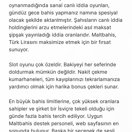
oynanmadığında sanal canlı iddia oyunları,
gündüz gece bahis yapmanız namına spesiyal
olacak şekilde aktarılmıştır. Şahısların canlı iddia
holdinglerini arzu etmelerindeki asıl maksat
şipşak yayınladığı iddia oranlarıdır. Maltbahis,
Türk Lirasını maksimize etmek için bir fırsat
sunuyor.
Slot oyunu çok özeldir. Bakiyeyi her seferinde
doldurmak mümkün değildir. Nakit çekme
kumarhaneleri, tüm kayıplarınızı tekrarlamanıza
yardımcı olmak için harika bonus çekleri sunar.
En büyük bahis limitlerine, çok yüksek oranlara
sahipler ve şirket bir İsviçre tekeli olduğu için
günde fazla bahis tercih ediliyor. Uygun
Maltbahis destek personeli, web sayfasının en
sonunda bulunur. Başka bir seçenek de sesli