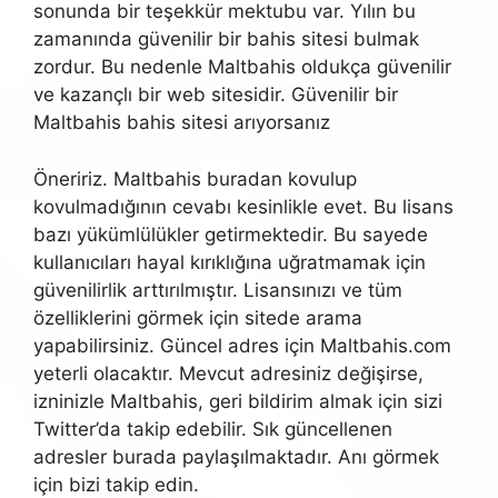
sonunda bir teşekkür mektubu var. Yılın bu
zamanında güvenilir bir bahis sitesi bulmak
zordur. Bu nedenle Maltbahis oldukça güvenilir
ve kazançlı bir web sitesidir. Güvenilir bir
Maltbahis bahis sitesi arıyorsanız
Öneririz. Maltbahis buradan kovulup
kovulmadığının cevabı kesinlikle evet. Bu lisans
bazı yükümlülükler getirmektedir. Bu sayede
kullanıcıları hayal kırıklığına uğratmamak için
güvenilirlik arttırılmıştır. Lisansınızı ve tüm
özelliklerini görmek için sitede arama
yapabilirsiniz. Güncel adres için Maltbahis.com
yeterli olacaktır. Mevcut adresiniz değişirse,
izninizle Maltbahis, geri bildirim almak için sizi
Twitter’da takip edebilir. Sık güncellenen
adresler burada paylaşılmaktadır. Anı görmek
için bizi takip edin.