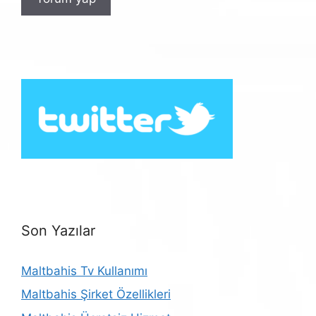
Son Yazılar
Maltbahis Tv Kullanımı
Maltbahis Şirket Özellikleri