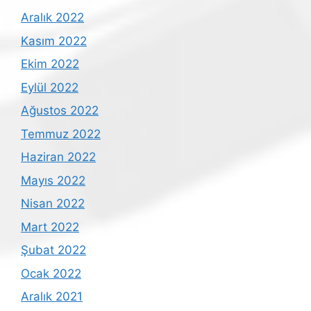
Aralık 2022
Kasım 2022
Ekim 2022
Eylül 2022
Ağustos 2022
Temmuz 2022
Haziran 2022
Mayıs 2022
Nisan 2022
Mart 2022
Şubat 2022
Ocak 2022
Aralık 2021