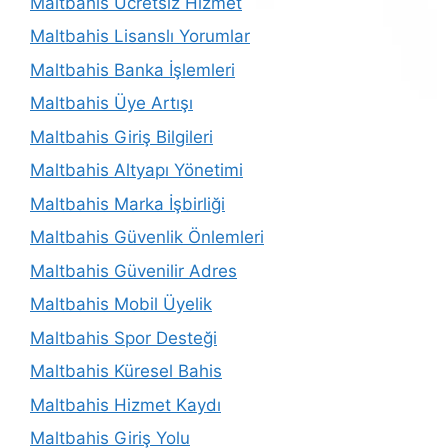
Maltbahis Ücretsiz Hizmet
Maltbahis Lisanslı Yorumlar
Maltbahis Banka İşlemleri
Maltbahis Üye Artışı
Maltbahis Giriş Bilgileri
Maltbahis Altyapı Yönetimi
Maltbahis Marka İşbirliği
Maltbahis Güvenlik Önlemleri
Maltbahis Güvenilir Adres
Maltbahis Mobil Üyelik
Maltbahis Spor Desteği
Maltbahis Küresel Bahis
Maltbahis Hizmet Kaydı
Maltbahis Giriş Yolu