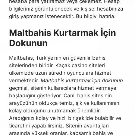
hesaba para yatıramaz veya çekemez. Hesap
bilgileriniz görüntülenecek ve kişisel hesabınıza
giriş yapmanız istenecektir. Bu bilgiyi hatırla.
Maltbahis Kurtarmak İçin
Dokunun
Maltbahis, Türkiye’nin en güvenilir bahis
sitelerinden biridir. Kaçak casino siteleri
ülkemizde uzun süredir oyunculara hizmet
vermektedir.
Maltbahis kurtarmak i̇çin dokunun
geçmişi, sitenin kullanıcılara hizmet vermeye
başladığını gösteriyor. Canlı bahis sitesinin
arayüzünün oldukça temiz, şık ve kullanımının
kolay olduğunu unutmamak önemlidir.
Aradığınızı kolay ve hızlı bir şekilde bulabilir ve
ticaretini yapabilirsiniz. Sitenin avantajları
arasında yüksek oranlar, kapsamlı bahis ve