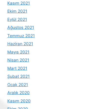
Kasım 2021
Ekim 2021
Eylül 2021
Ağustos 2021
Temmuz 2021
Haziran 2021
Mayıs 2021
Nisan 2021
Mart 2021
Şubat 2021
Ocak 2021
Aralık 2020
Kasım 2020