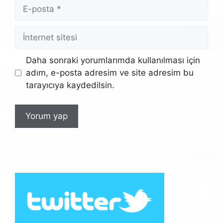
E-
posta
İnternet
sitesi
Daha sonraki yorumlarımda kullanılması için
adım, e-posta adresim ve site adresim bu
tarayıcıya kaydedilsin.