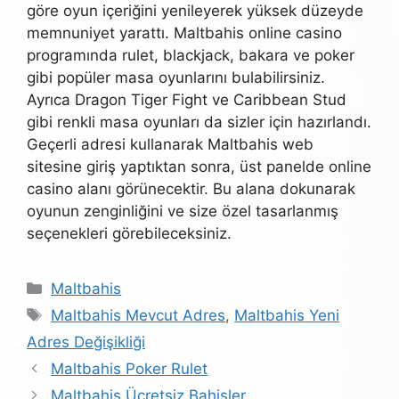
göre oyun içeriğini yenileyerek yüksek düzeyde
memnuniyet yarattı. Maltbahis online casino
programında rulet, blackjack, bakara ve poker
gibi popüler masa oyunlarını bulabilirsiniz.
Ayrıca Dragon Tiger Fight ve Caribbean Stud
gibi renkli masa oyunları da sizler için hazırlandı.
Geçerli adresi kullanarak Maltbahis web
sitesine giriş yaptıktan sonra, üst panelde online
casino alanı görünecektir. Bu alana dokunarak
oyunun zenginliğini ve size özel tasarlanmış
seçenekleri görebileceksiniz.
Kategoriler
Maltbahis
Etiketler
Maltbahis Mevcut Adres
,
Maltbahis Yeni
Adres Değişikliği
Maltbahis Poker Rulet
Maltbahis Ücretsiz Bahisler