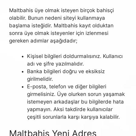
Maltbahis üye olmak isteyen birçok bahisçi
olabilir. Bunun nedeni siteyi kullanmaya
başlama isteğidir. Maltbahis kayıt olduktan
sonra üye olmak isteyenler için izlenmesi
gereken adımlar aşağıdadır;
Kişisel bilgileri doldurmalısınız. Kullanıcı
adı ve şifre yazılmalıdır.
Banka bilgileri doğru ve eksiksiz
girilmelidir.
E-posta, telefon ve diğer bilgileri
girmelisiniz. Üye olurken sorun yaşamak
istemeyen arkadaşlar bu bilgilerde hata
yapmayın. Aksi takdirde kullanıcılar
çeşitli sorunlarla karşı karşıya kalabilir.
Maltbahis Yeni Adres