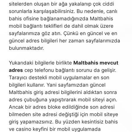
sitelerden oluşan bir ağa yakalanıp çok ciddi
sorunlarla karşılaşabilirsiniz. Bu nedenle, canlı
bahis ofisine bağlanamadığınızda Maltbahis
mobil bağlantı teklifleri de dahil olmak üzere
sayfalarımıza göz atın. Çünkü en güncel ve en
güncel adres bilgileri her zaman sayfalarımızda
bulunmaktadır.
Yukarıdaki bilgilerle birlikte
Maltbahis mevcut
adres
cep telefonu bağlantı sorunu da gelişir.
Tarayıcı destekli mobil uygulamalar en son
bilgileri kullanır. Yani sayfamızdan güncel
Maltbahis giriş adresi bilgilerini aldıktan sonra
adres çubuğuna yapıştırarak mobil siteyi açın.
Ancak bir adres bloke edildiğinde son adresi
bilmeden site adresi değiştiği için mobil siteye
giriş yapamazsınız. Bu yüzden kesintisiz bahis
ve casino keyfini bir mobil uygulamada