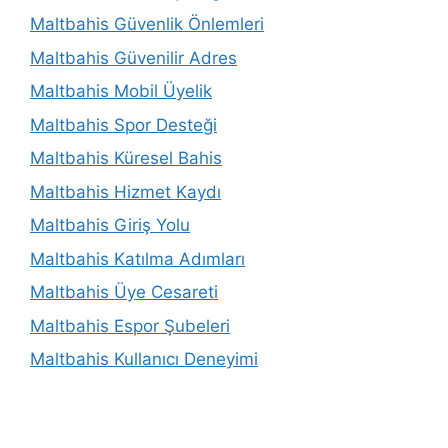
Maltbahis Güvenlik Önlemleri
Maltbahis Güvenilir Adres
Maltbahis Mobil Üyelik
Maltbahis Spor Desteği
Maltbahis Küresel Bahis
Maltbahis Hizmet Kaydı
Maltbahis Giriş Yolu
Maltbahis Katılma Adımları
Maltbahis Üye Cesareti
Maltbahis Espor Şubeleri
Maltbahis Kullanıcı Deneyimi