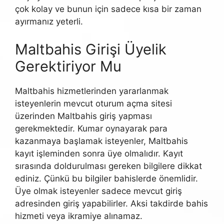
çok kolay ve bunun için sadece kısa bir zaman
ayırmanız yeterli.
Maltbahis Girişi Üyelik
Gerektiriyor Mu
Maltbahis hizmetlerinden yararlanmak
isteyenlerin mevcut oturum açma sitesi
üzerinden Maltbahis giriş yapması
gerekmektedir. Kumar oynayarak para
kazanmaya başlamak isteyenler, Maltbahis
kayıt işleminden sonra üye olmalıdır. Kayıt
sırasında doldurulması gereken bilgilere dikkat
ediniz. Çünkü bu bilgiler bahislerde önemlidir.
Üye olmak isteyenler sadece mevcut giriş
adresinden giriş yapabilirler. Aksi takdirde bahis
hizmeti veya ikramiye alınamaz.