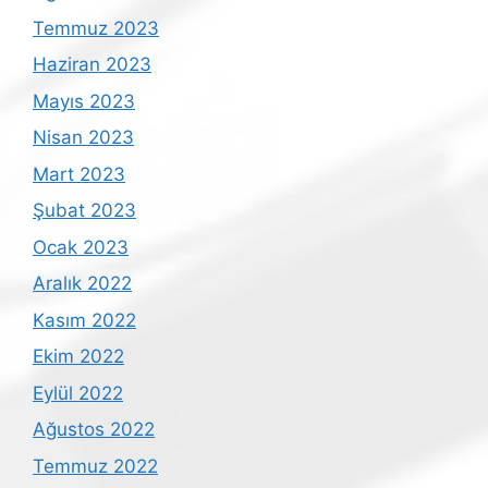
Temmuz 2023
Haziran 2023
Mayıs 2023
Nisan 2023
Mart 2023
Şubat 2023
Ocak 2023
Aralık 2022
Kasım 2022
Ekim 2022
Eylül 2022
Ağustos 2022
Temmuz 2022