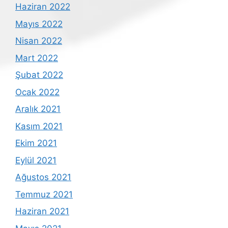
Haziran 2022
Mayıs 2022
Nisan 2022
Mart 2022
Şubat 2022
Ocak 2022
Aralık 2021
Kasım 2021
Ekim 2021
Eylül 2021
Ağustos 2021
Temmuz 2021
Haziran 2021