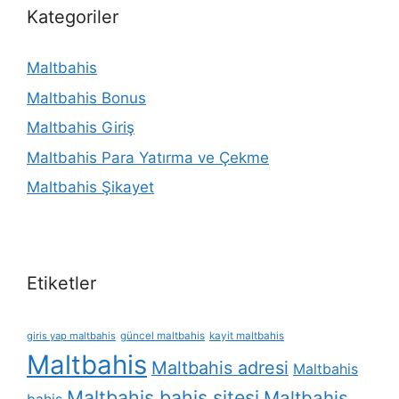
Kategoriler
Maltbahis
Maltbahis Bonus
Maltbahis Giriş
Maltbahis Para Yatırma ve Çekme
Maltbahis Şikayet
Etiketler
giris yap maltbahis
güncel maltbahis
kayit maltbahis
Maltbahis
Maltbahis adresi
Maltbahis
Maltbahis bahis sitesi
Maltbahis