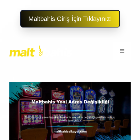
Maltbahis Giriş İçin Tıklayınız!
İçeriğe
atla
Menü