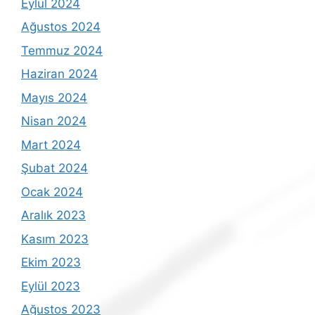
Eylül 2024
Ağustos 2024
Temmuz 2024
Haziran 2024
Mayıs 2024
Nisan 2024
Mart 2024
Şubat 2024
Ocak 2024
Aralık 2023
Kasım 2023
Ekim 2023
Eylül 2023
Ağustos 2023