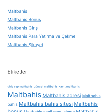
Maltbahis
Maltbahis Bonus
Maltbahis Giriş
Maltbahis Para Yatırma ve Çekme
Maltbahis Şikayet
Etiketler
giris yap maltbahis
güncel maltbahis
kayit maltbahis
Maltbahis
Maltbahis adresi
Maltbahis
Maltbahis bahis sitesi
Maltbahis
bahis
bonus
Maltbahis
Maltbahis canli maç izleme