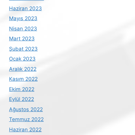
Haziran 2023
Mayıs 2023
Nisan 2023
Mart 2023
Şubat 2023
Ocak 2023
Aralık 2022
Kasım 2022
Ekim 2022
Eylül 2022
Ağustos 2022
Temmuz 2022
Haziran 2022