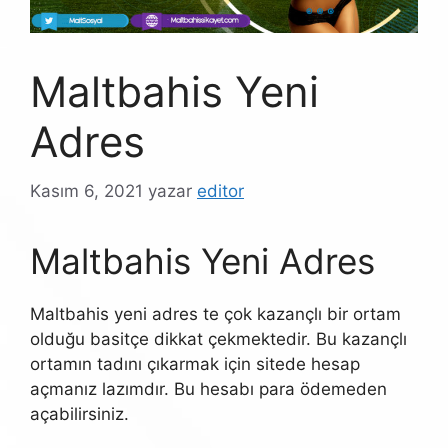
Maltbahis Yeni
Adres
Kasım 6, 2021
yazar
editor
Maltbahis Yeni Adres
Maltbahis yeni adres te çok kazançlı bir ortam
olduğu basitçe dikkat çekmektedir. Bu kazançlı
ortamın tadını çıkarmak için sitede hesap
açmanız lazımdır. Bu hesabı para ödemeden
açabilirsiniz.