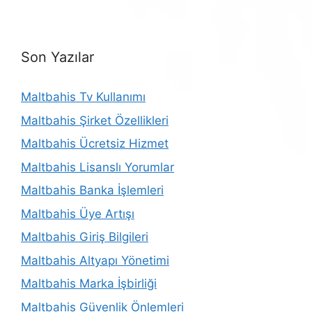
Son Yazılar
Maltbahis Tv Kullanımı
Maltbahis Şirket Özellikleri
Maltbahis Ücretsiz Hizmet
Maltbahis Lisanslı Yorumlar
Maltbahis Banka İşlemleri
Maltbahis Üye Artışı
Maltbahis Giriş Bilgileri
Maltbahis Altyapı Yönetimi
Maltbahis Marka İşbirliği
Maltbahis Güvenlik Önlemleri