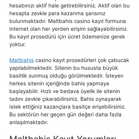
hesabınızı aktif hale getirebilirsiniz. Aktif olan bu
hesapta zevkle para kazanma şansınız
bulunmaktadır. Maltbahis casino kayıt formuna
internet olan her yerden erişim sağlayabilirsiniz.
Bu kayıt prosedürü için ücret ödemenize gerek
yoktur.
Maltbahis
casino kayıt prosedürleri çok çabucak
yapılabilmektedir. Sitenin bu hususta büyük
basitlik sunmuş olduğu görülmektedir. İsteyen
herkes sitenin içeriğinde bahis yapmaya
başlayabilir. Hızlı ve bedava üyelik ile sitenin
tadını zevkle çıkarabilirsiniz. Bahis oynayarak
istek ettiğiniz kazançlara basitçe erişebilirsiniz.
Bu sektörün her geçen gün değeri daha fazla
anlaşılmaktadır.