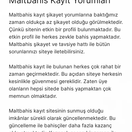
Maltbahis Kayıt Yorumları
Maltbahis kayıt şikayet yorumlarına baktığımız
zaman oldukça az şikayet olduğu görülmektedir.
Çünkü sitenin etkin bir profili bulunmaktadır. Bu
etkin profil ile herkes zevkle bahis yapmaktadır.
Maltbahis şikayet ve tavsiye hattı ile bütün
sorunlarınızı siteye iletebilirsiniz.
Maltbahis kayıt ile bulunan herkes çok rahat bir
zaman geçirmektedir. Bu açıdan siteye herkesin
kesinlikle güvenmesi gereklidir. Zaten üye
olanların hepsi sitede bahis yapmaktan çok
memnun olmaktadır.
Maltbahis kayıt sitesinin sunmuş olduğu
imkânlar sürekli olarak güncellenmektedir. Bu
güncelleme ile bahisçiler daha fazla kazanç