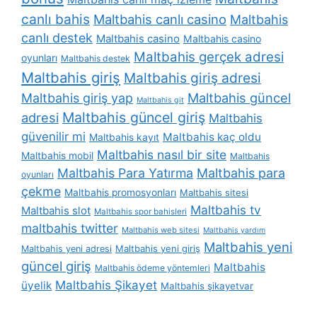
canlı bahis
Maltbahis canlı casino
Maltbahis
canlı destek
Maltbahis casino
Maltbahis casino
Maltbahis gerçek adresi
oyunları
Maltbahis destek
Maltbahis giriş
Maltbahis giriş adresi
Maltbahis güncel
Maltbahis giriş yap
Maltbahis git
Maltbahis güncel giriş
adresi
Maltbahis
güvenilir mi
Maltbahis kaç oldu
Maltbahis kayıt
Maltbahis nasıl bir site
Maltbahis mobil
Maltbahis
Maltbahis Para Yatırma
Maltbahis para
oyunları
çekme
Maltbahis promosyonları
Maltbahis sitesi
Maltbahis tv
Maltbahis slot
Maltbahis spor bahisleri
maltbahis twitter
Maltbahis web sitesi
Maltbahis yardım
Maltbahis yeni
Maltbahis yeni giriş
Maltbahis yeni adresi
güncel giriş
Maltbahis
Maltbahis ödeme yöntemleri
Maltbahis Şikayet
üyelik
Maltbahis şikayetvar