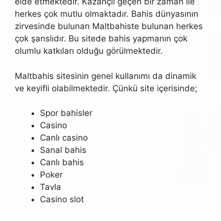
elde etmektedir. Kazançlı geçen bir zaman ile
herkes çok mutlu olmaktadır. Bahis dünyasının
zirvesinde bulunan Maltbahiste bulunan herkes
çok şanslıdır. Bu sitede bahis yapmanın çok
olumlu katkıları olduğu görülmektedir.
Maltbahis sitesinin genel kullanımı da dinamik
ve keyifli olabilmektedir. Çünkü site içerisinde;
Spor bahisler
Casino
Canlı casino
Sanal bahis
Canlı bahis
Poker
Tavla
Casino slot