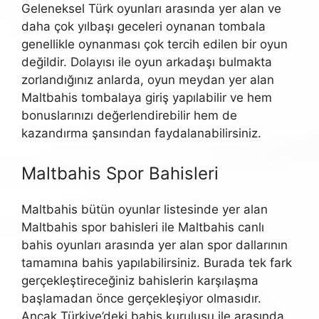
Geleneksel Türk oyunları arasında yer alan ve
daha çok yılbaşı geceleri oynanan tombala
genellikle oynanması çok tercih edilen bir oyun
değildir. Dolayısı ile oyun arkadaşı bulmakta
zorlandığınız anlarda, oyun meydan yer alan
Maltbahis tombalaya giriş yapılabilir ve hem
bonuslarınızı değerlendirebilir hem de
kazandırma şansından faydalanabilirsiniz.
Maltbahis Spor Bahisleri
Maltbahis bütün oyunlar listesinde yer alan
Maltbahis spor bahisleri ile Maltbahis canlı
bahis oyunları arasında yer alan spor dallarının
tamamına bahis yapılabilirsiniz. Burada tek fark
gerçekleştireceğiniz bahislerin karşılaşma
başlamadan önce gerçekleşiyor olmasıdır.
Ancak Türkiye’deki bahis kuruluşu ile arasında