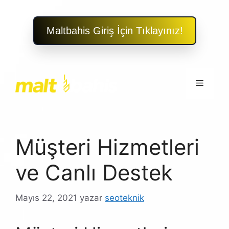
Maltbahis Giriş İçin Tıklayınız!
İçeriğe
atla
Menü
Müşteri Hizmetleri
ve Canlı Destek
Mayıs 22, 2021
yazar
seoteknik