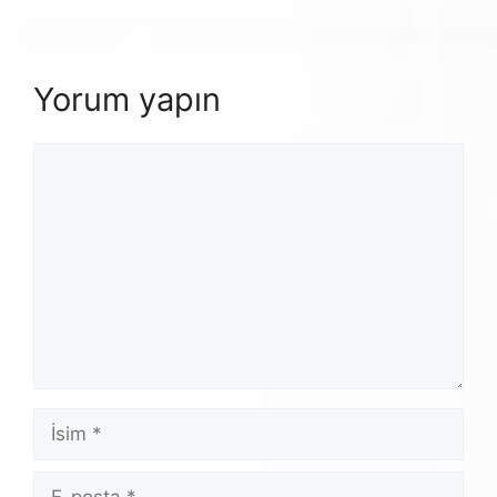
Yorum yapın
Yorum
İsim
E-