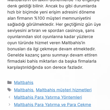
denk geldiği bilinir. Ancak bu gibi durumlarda
hızlı bir biçimde yeni erişim adresini döneme
alan firmanın %100 müşteri memnuniyetini
sağladığı görülmektedir. Her geçtiğimiz gün üye
seviyesini artıran ve spordan casinoya, şans
oyunlarından slot oyunlarına kadar yüzlerce
oyun türünde hizmet veren Maltbahis’in
bonusları da ilgi çekmeye devam etmektedir.
Genelde kazanç şansı sunmayı devam ettiren
firmadaki bahis miktarları da başka firmalarla
karşılaştırıldığında son derece fazladır.
Kategoriler
Maltbahis
Etiketler
Maltbahis
,
Maltbahis müşteri hizmetleri
Maltbahis Para Yatırma Yöntemleri
Maltbahis Para Yatırma ve Para Çekme