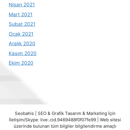
Nisan 2021
Mart 2021
Şubat 2021
Ocak 2021
Aralık 2020
Kasım 2020
Ekim 2020
Seobahis | SEO & Grafik Tasarım & Marketing İçin
İletişim/Skype: live:.cid.9469488f0f07fe99 | Web sitesi
üzerinde bulunan tüm bilgiler bilgilendirme amaçlı