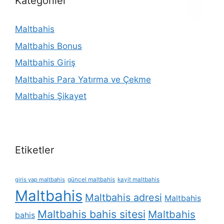
Kategoriler
Maltbahis
Maltbahis Bonus
Maltbahis Giriş
Maltbahis Para Yatırma ve Çekme
Maltbahis Şikayet
Etiketler
giris yap maltbahis
güncel maltbahis
kayit maltbahis
Maltbahis
Maltbahis adresi
Maltbahis
Maltbahis bahis sitesi
Maltbahis
bahis