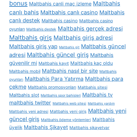
bonus
Maltbahis
Maltbahis canli maç izleme
canlı bahis
Maltbahis canlı casino
Maltbahis
canlı destek
Maltbahis casino
Maltbahis casino
Maltbahis gerçek adresi
oyunları
Maltbahis destek
Maltbahis giriş
Maltbahis giriş adresi
Maltbahis güncel
Maltbahis giriş yap
Maltbahis git
Maltbahis güncel giriş
adresi
Maltbahis
güvenilir mi
Maltbahis kaç oldu
Maltbahis kayıt
Maltbahis nasıl bir site
Maltbahis mobil
Maltbahis
Maltbahis Para Yatırma
Maltbahis para
oyunları
çekme
Maltbahis promosyonları
Maltbahis sitesi
Maltbahis tv
Maltbahis slot
Maltbahis spor bahisleri
maltbahis twitter
Maltbahis web sitesi
Maltbahis yardım
Maltbahis yeni
Maltbahis yeni giriş
Maltbahis yeni adresi
güncel giriş
Maltbahis
Maltbahis ödeme yöntemleri
Maltbahis Şikayet
üyelik
Maltbahis şikayetvar