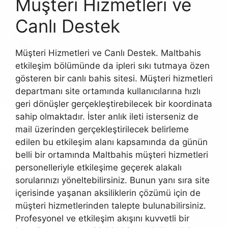
Müşteri Hizmetleri ve
Canlı Destek
Müşteri Hizmetleri ve Canlı Destek. Maltbahis
etkileşim bölümünde da ipleri sıkı tutmaya özen
gösteren bir canlı bahis sitesi. Müşteri hizmetleri
departmanı site ortamında kullanıcılarına hızlı
geri dönüşler gerçekleştirebilecek bir koordinata
sahip olmaktadır. İster anlık ileti isterseniz de
mail üzerinden gerçekleştirilecek belirleme
edilen bu etkileşim alanı kapsamında da günün
belli bir ortamında Maltbahis müşteri hizmetleri
personelleriyle etkileşime geçerek alakalı
sorularınızı yöneltebilirsiniz. Bunun yanı sıra site
içerisinde yaşanan aksiliklerin çözümü için de
müşteri hizmetlerinden talepte bulunabilirsiniz.
Profesyonel ve etkileşim akışını kuvvetli bir