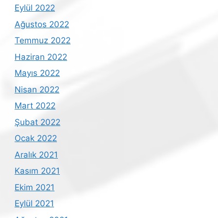
Eylül 2022
Ağustos 2022
Temmuz 2022
Haziran 2022
Mayıs 2022
Nisan 2022
Mart 2022
Şubat 2022
Ocak 2022
Aralık 2021
Kasım 2021
Ekim 2021
Eylül 2021