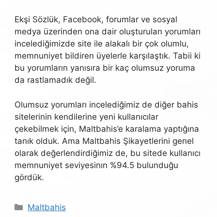
Ekşi Sözlük, Facebook, forumlar ve sosyal
medya üzerinden ona dair oluşturulan yorumları
incelediğimizde site ile alakalı bir çok olumlu,
memnuniyet bildiren üyelerle karşılaştık. Tabii ki
bu yorumların yanısıra bir kaç olumsuz yoruma
da rastlamadık değil.
Olumsuz yorumları incelediğimiz de diğer bahis
sitelerinin kendilerine yeni kullanıcılar
çekebilmek için, Maltbahis’e karalama yaptığına
tanık olduk. Ama Maltbahis Şikayetlerini genel
olarak değerlendirdiğimiz de, bu sitede kullanıcı
memnuniyet seviyesinın %94.5 bulunduğu
gördük.
Kategoriler
Maltbahis