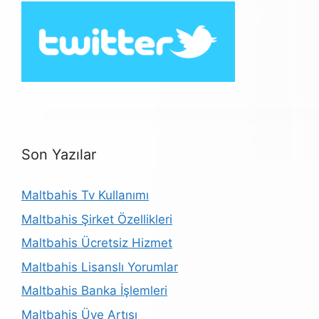
Son Yazılar
Maltbahis Tv Kullanımı
Maltbahis Şirket Özellikleri
Maltbahis Ücretsiz Hizmet
Maltbahis Lisanslı Yorumlar
Maltbahis Banka İşlemleri
Maltbahis Üye Artışı