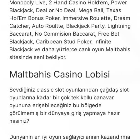
Monopoly Live, 2 Hand Casino Hold’em, Power
Blackjack, Deal or No Deal, Mega Ball, Texas
Hol’Em Bonus Poker, Immersive Roulette, Dream
Catcher, Auto Roultte, Blackjack Party, Lightning
Baccarat, No Commision Baccarat, Free Bet
Blackjack, Caribbean Stud Poker, Infinite
Blackjack ve daha yüzlerce canlı oyun Maltbahis
sitesinde seni bekliyor.
Maltbahis Casino Lobisi
Sevdiğiniz classic slot oyunlarından çağdaş slot
oyunlarına kadar bir çok tek kollu canavar
oyununa erişebileceğiniz bu bölgede
görülmemiş bir dünyaya giriş yapmaya hazır
mısınız?
Dünyanın en iyi oyun sağlayıcılarının kazandırma