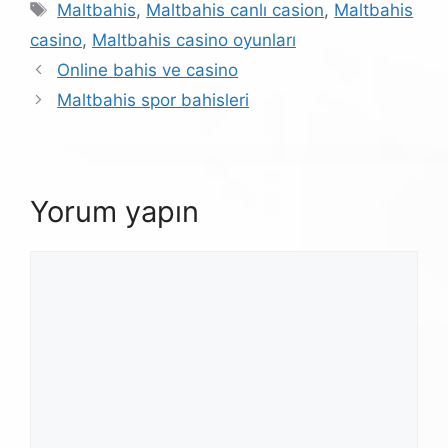
Etiketler
Maltbahis
,
Maltbahis canlı casion
,
Maltbahis
casino
,
Maltbahis casino oyunları
Online bahis ve casino
Maltbahis spor bahisleri
Yorum yapın
Yorum