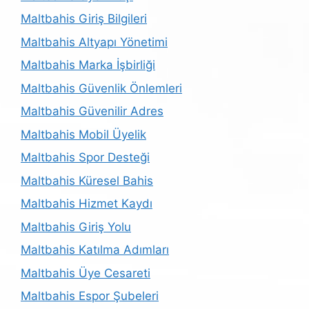
Maltbahis Giriş Bilgileri
Maltbahis Altyapı Yönetimi
Maltbahis Marka İşbirliği
Maltbahis Güvenlik Önlemleri
Maltbahis Güvenilir Adres
Maltbahis Mobil Üyelik
Maltbahis Spor Desteği
Maltbahis Küresel Bahis
Maltbahis Hizmet Kaydı
Maltbahis Giriş Yolu
Maltbahis Katılma Adımları
Maltbahis Üye Cesareti
Maltbahis Espor Şubeleri