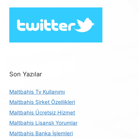
Son Yazılar
Maltbahis Tv Kullanımı
Maltbahis Şirket Özellikleri
Maltbahis Ücretsiz Hizmet
Maltbahis Lisanslı Yorumlar
Maltbahis Banka İşlemleri