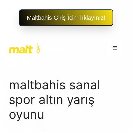
Maltbahis Giriş İçin Tıklayınız!
İçeriğe
atla
Menü
maltbahis sanal
spor altın yarış
oyunu