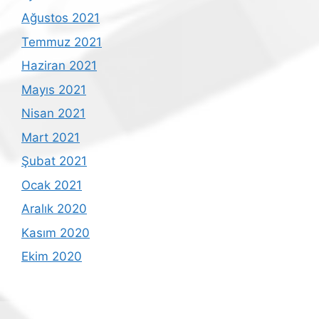
Ağustos 2021
Temmuz 2021
Haziran 2021
Mayıs 2021
Nisan 2021
Mart 2021
Şubat 2021
Ocak 2021
Aralık 2020
Kasım 2020
Ekim 2020