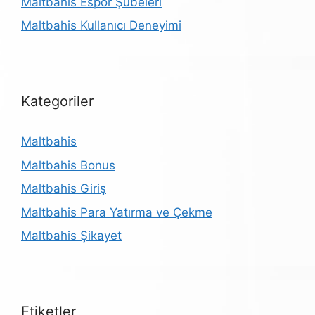
Maltbahis Espor Şubeleri
Maltbahis Kullanıcı Deneyimi
Kategoriler
Maltbahis
Maltbahis Bonus
Maltbahis Giriş
Maltbahis Para Yatırma ve Çekme
Maltbahis Şikayet
Etiketler