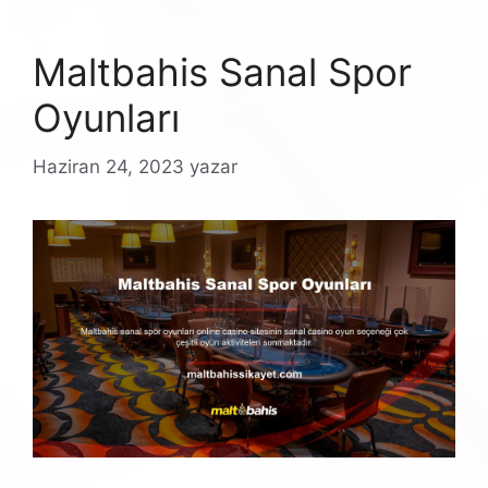
Maltbahis Sanal Spor
Oyunları
Haziran 24, 2023
yazar