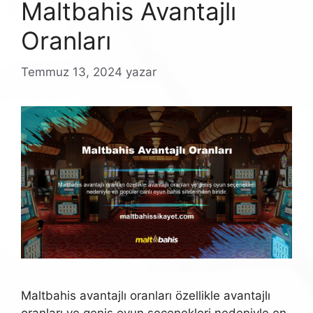
Maltbahis Avantajlı
Oranları
Temmuz 13, 2024
yazar
Maltbahis avantajlı oranları özellikle avantajlı
oranları ve geniş oyun seçenekleri nedeniyle en