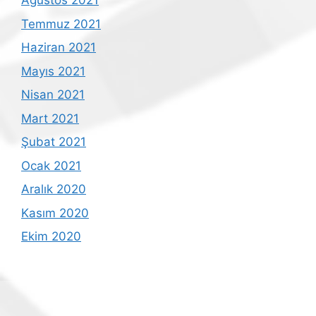
Ağustos 2021
Temmuz 2021
Haziran 2021
Mayıs 2021
Nisan 2021
Mart 2021
Şubat 2021
Ocak 2021
Aralık 2020
Kasım 2020
Ekim 2020