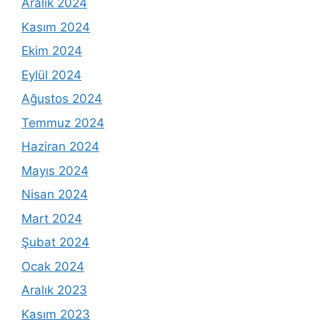
Aralık 2024
Kasım 2024
Ekim 2024
Eylül 2024
Ağustos 2024
Temmuz 2024
Haziran 2024
Mayıs 2024
Nisan 2024
Mart 2024
Şubat 2024
Ocak 2024
Aralık 2023
Kasım 2023