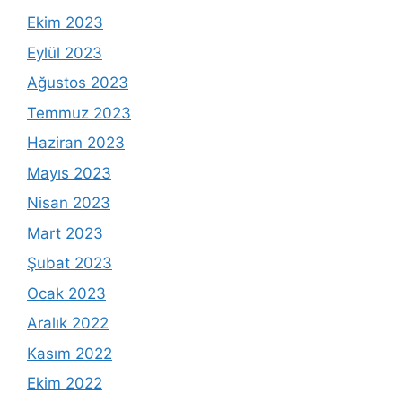
Ekim 2023
Eylül 2023
Ağustos 2023
Temmuz 2023
Haziran 2023
Mayıs 2023
Nisan 2023
Mart 2023
Şubat 2023
Ocak 2023
Aralık 2022
Kasım 2022
Ekim 2022