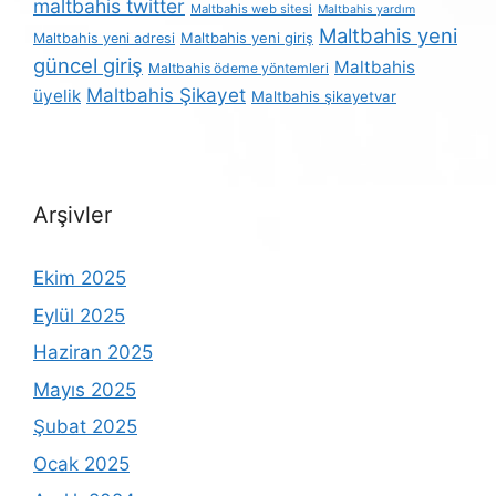
maltbahis twitter
Maltbahis web sitesi
Maltbahis yardım
Maltbahis yeni
Maltbahis yeni giriş
Maltbahis yeni adresi
güncel giriş
Maltbahis
Maltbahis ödeme yöntemleri
Maltbahis Şikayet
üyelik
Maltbahis şikayetvar
Arşivler
Ekim 2025
Eylül 2025
Haziran 2025
Mayıs 2025
Şubat 2025
Ocak 2025