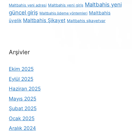
Maltbahis yeni
Maltbahis yeni giriş
Maltbahis yeni adresi
güncel giriş
Maltbahis
Maltbahis ödeme yöntemleri
Maltbahis Şikayet
üyelik
Maltbahis şikayetvar
Arşivler
Ekim 2025
Eylül 2025
Haziran 2025
Mayıs 2025
Şubat 2025
Ocak 2025
Aralık 2024