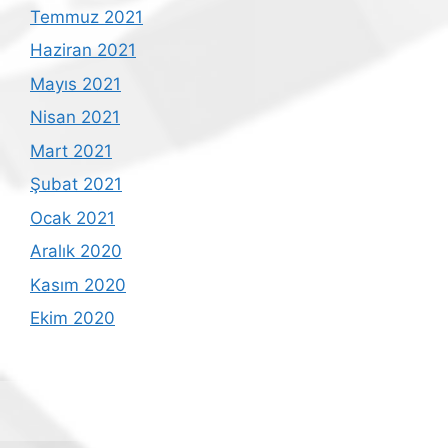
Temmuz 2021
Haziran 2021
Mayıs 2021
Nisan 2021
Mart 2021
Şubat 2021
Ocak 2021
Aralık 2020
Kasım 2020
Ekim 2020