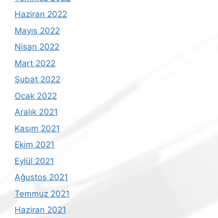
Haziran 2022
Mayıs 2022
Nisan 2022
Mart 2022
Şubat 2022
Ocak 2022
Aralık 2021
Kasım 2021
Ekim 2021
Eylül 2021
Ağustos 2021
Temmuz 2021
Haziran 2021