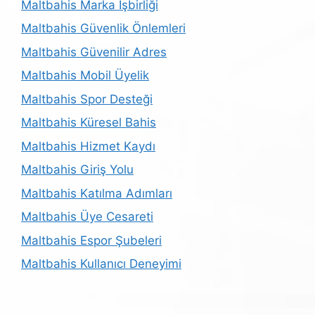
Maltbahis Marka İşbirliği
Maltbahis Güvenlik Önlemleri
Maltbahis Güvenilir Adres
Maltbahis Mobil Üyelik
Maltbahis Spor Desteği
Maltbahis Küresel Bahis
Maltbahis Hizmet Kaydı
Maltbahis Giriş Yolu
Maltbahis Katılma Adımları
Maltbahis Üye Cesareti
Maltbahis Espor Şubeleri
Maltbahis Kullanıcı Deneyimi