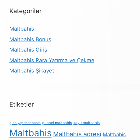
Kategoriler
Maltbahis
Maltbahis Bonus
Maltbahis Giriş
Maltbahis Para Yatırma ve Çekme
Maltbahis Şikayet
Etiketler
giris yap maltbahis
güncel maltbahis
kayit maltbahis
Maltbahis
Maltbahis adresi
Maltbahis