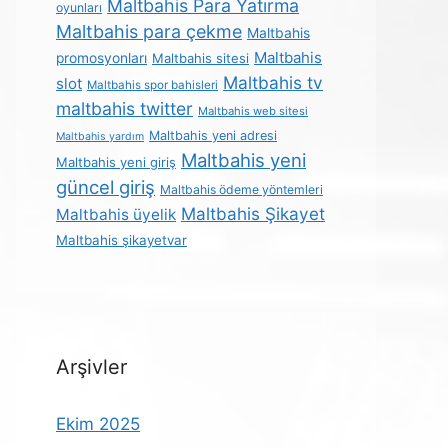
Maltbahis Para Yatırma
oyunları
Maltbahis para çekme
Maltbahis
Maltbahis
promosyonları
Maltbahis sitesi
Maltbahis tv
slot
Maltbahis spor bahisleri
maltbahis twitter
Maltbahis web sitesi
Maltbahis yeni adresi
Maltbahis yardım
Maltbahis yeni
Maltbahis yeni giriş
güncel giriş
Maltbahis ödeme yöntemleri
Maltbahis Şikayet
Maltbahis üyelik
Maltbahis şikayetvar
Arşivler
Ekim 2025