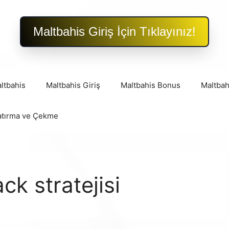
Maltbahis Giriş İçin Tıklayınız!
ltbahis
Maltbahis Giriş
Maltbahis Bonus
Maltbah
atırma ve Çekme
ck stratejisi