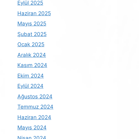
Eylül 2025
Haziran 2025
Mayıs 2025
Şubat 2025
Ocak 2025
Aralık 2024
Kasım 2024
Ekim 2024
Eylül 2024
Ağustos 2024
Temmuz 2024
Haziran 2024
Mayıs 2024
Nisan 2024