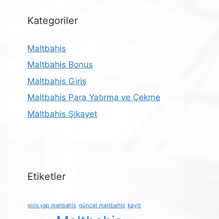
Kategoriler
Maltbahis
Maltbahis Bonus
Maltbahis Giriş
Maltbahis Para Yatırma ve Çekme
Maltbahis Şikayet
Etiketler
giris yap maltbahis
güncel maltbahis
kayit