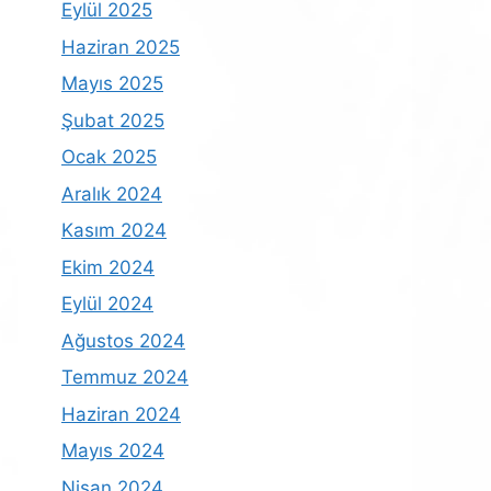
Eylül 2025
Haziran 2025
Mayıs 2025
Şubat 2025
Ocak 2025
Aralık 2024
Kasım 2024
Ekim 2024
Eylül 2024
Ağustos 2024
Temmuz 2024
Haziran 2024
Mayıs 2024
Nisan 2024