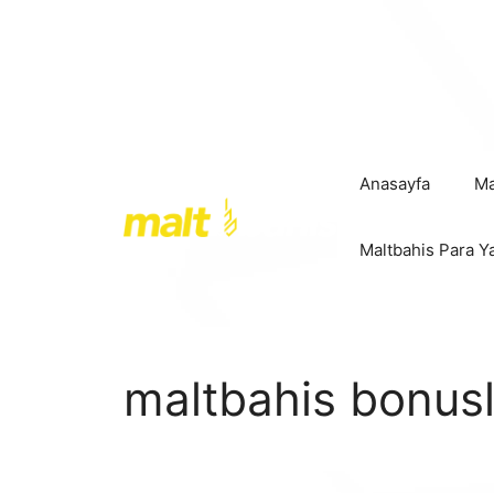
İçeriğe
atla
Anasayfa
Ma
Maltbahis Para Y
maltbahis bonusl