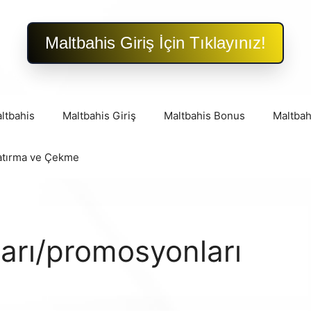
Maltbahis Giriş İçin Tıklayınız!
ltbahis
Maltbahis Giriş
Maltbahis Bonus
Maltbah
atırma ve Çekme
arı/promosyonları