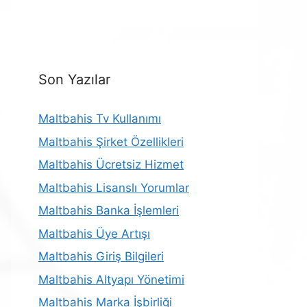
Son Yazılar
Maltbahis Tv Kullanımı
Maltbahis Şirket Özellikleri
Maltbahis Ücretsiz Hizmet
Maltbahis Lisanslı Yorumlar
Maltbahis Banka İşlemleri
Maltbahis Üye Artışı
Maltbahis Giriş Bilgileri
Maltbahis Altyapı Yönetimi
Maltbahis Marka İşbirliği