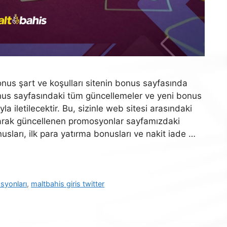
nus şart ve koşulları sitenin bonus sayfasında
onus sayfasındaki tüm güncellemeler ve yeni bonus
la iletilecektir. Bu, sizinle web sitesi arasındaki
 olarak güncellenen promosyonlar sayfamızdaki
usları, ilk para yatırma bonusları ve nakit iade …
syonları
,
maltbahis giris twitter