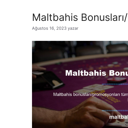
Maltbahis Bonusları
Ağustos 16, 2023
yazar