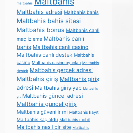
Maltbahis
maltbahis
Maltbahis adresi
Maltbahis bahis
Maltbahis bahis sitesi
Maltbahis bonus
Maltbahis canli
Maltbahis canlı
maç izleme
bahis
Maltbahis canlı casino
Maltbahis canlı destek
Maltbahis
casino
Maltbahis casino oyunları
Maltbahis
Maltbahis gerçek adresi
destek
Maltbahis giriş
Maltbahis giriş
adresi
Maltbahis giriş yap
Maltbahis
Maltbahis güncel adresi
git
Maltbahis güncel giriş
Maltbahis güvenilir mi
Maltbahis kayıt
Maltbahis kaç oldu
Maltbahis mobil
Maltbahis nasıl bir site
Maltbahis