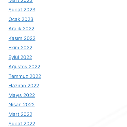
Mart 2023
Şubat 2023
Ocak 2023
Aralık 2022
Kasım 2022
Ekim 2022
Eylül 2022
Ağustos 2022
Temmuz 2022
Haziran 2022
Mayıs 2022
Nisan 2022
Mart 2022
Şubat 2022