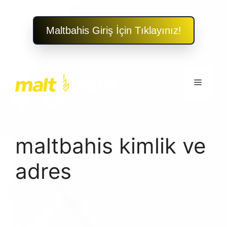
Maltbahis Giriş İçin Tıklayınız!
İçeriğe
atla
Menü
maltbahis kimlik ve
adres