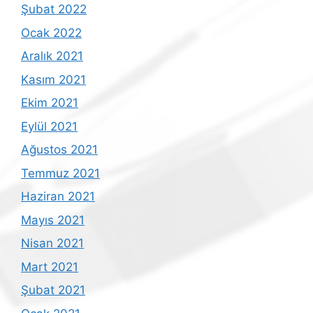
Şubat 2022
Ocak 2022
Aralık 2021
Kasım 2021
Ekim 2021
Eylül 2021
Ağustos 2021
Temmuz 2021
Haziran 2021
Mayıs 2021
Nisan 2021
Mart 2021
Şubat 2021