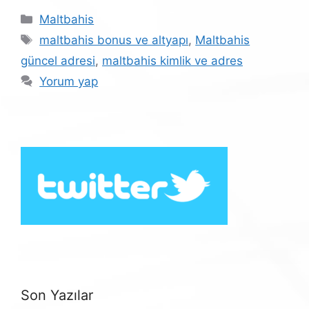
Kategoriler
Maltbahis
Etiketler
maltbahis bonus ve altyapı
,
Maltbahis
güncel adresi
,
maltbahis kimlik ve adres
Yorum yap
Son Yazılar