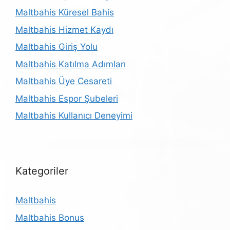
Maltbahis Küresel Bahis
Maltbahis Hizmet Kaydı
Maltbahis Giriş Yolu
Maltbahis Katılma Adımları
Maltbahis Üye Cesareti
Maltbahis Espor Şubeleri
Maltbahis Kullanıcı Deneyimi
Kategoriler
Maltbahis
Maltbahis Bonus