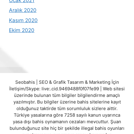
Ocak 2021
Aralık 2020
Kasım 2020
Ekim 2020
Seobahis | SEO & Grafik Tasarım & Marketing İçin
İletişim/Skype: live:.cid.9469488f0f07fe99 | Web sitesi
üzerinde bulunan tüm bilgiler bilgilendirme amaçlı
yazılmıştır. Bu bilgiler üzerine bahis sitelerine kayıt
olduğunuz taktirde tüm sorumluluk sizlere aittir.
Türkiye yasalarına göre 7258 sayılı kanun uyarınca
yasa dışı bahis oynamanın cezaları mevcuttur. Şuan
bulunduğunuz site hiç bir şekilde illegal bahis oyunları