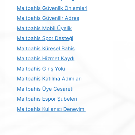
Maltbahis Güvenlik Önlemleri
Maltbahis Güvenilir Adres
Maltbahis Mobil Üyelik
Maltbahis Spor Desteği
Maltbahis Küresel Bahis
Maltbahis Hizmet Kaydı
Maltbahis Giriş Yolu
Maltbahis Katılma Adımları
Maltbahis Üye Cesareti
Maltbahis Espor Şubeleri
Maltbahis Kullanıcı Deneyimi