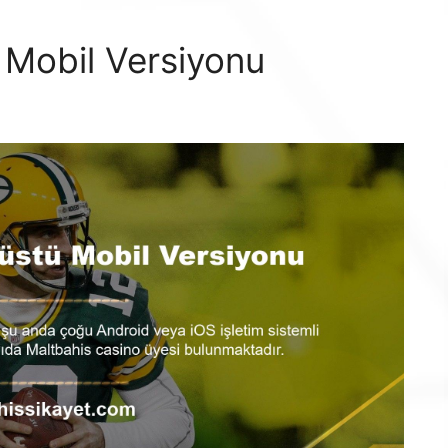
Mobil Versiyonu