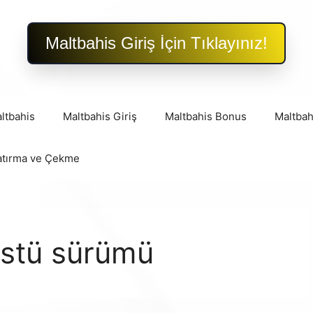
Maltbahis Giriş İçin Tıklayınız!
ltbahis
Maltbahis Giriş
Maltbahis Bonus
Maltbah
atırma ve Çekme
stü sürümü