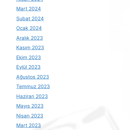
Mart 2024
Şubat 2024
Ocak 2024
Aralık 2023
Kasım 2023
Ekim 2023
Eylül 2023
Ağustos 2023
Temmuz 2023
Haziran 2023
Mayıs 2023
Nisan 2023
Mart 2023