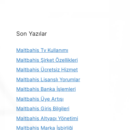
Son Yazılar
Maltbahis Tv Kullanımı
Maltbahis Şirket Özellikleri
Maltbahis Ücretsiz Hizmet
Maltbahis Lisanslı Yorumlar
Maltbahis Banka İşlemleri
Maltbahis Üye Artışı
Maltbahis Giriş Bilgileri
Maltbahis Altyapı Yönetimi
Maltbahis Marka İşbirliği