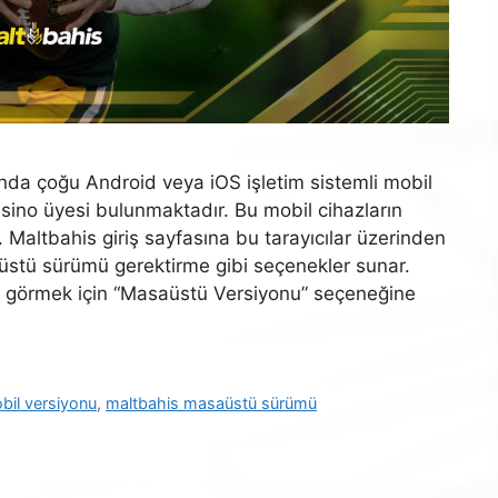
da çoğu Android veya iOS işletim sistemli mobil
asino üyesi bulunmaktadır. Bu mobil cihazların
r. Maltbahis giriş sayfasına bu tarayıcılar üzerinden
saüstü sürümü gerektirme gibi seçenekler sunar.
u görmek için “Masaüstü Versiyonu” seçeneğine
bil versiyonu
,
maltbahis masaüstü sürümü