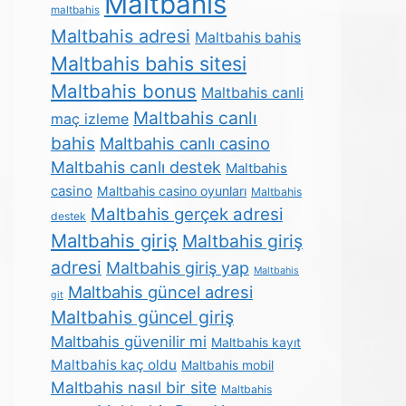
Maltbahis
maltbahis
Maltbahis adresi
Maltbahis bahis
Maltbahis bahis sitesi
Maltbahis bonus
Maltbahis canli
Maltbahis canlı
maç izleme
bahis
Maltbahis canlı casino
Maltbahis canlı destek
Maltbahis
casino
Maltbahis casino oyunları
Maltbahis
Maltbahis gerçek adresi
destek
Maltbahis giriş
Maltbahis giriş
adresi
Maltbahis giriş yap
Maltbahis
Maltbahis güncel adresi
git
Maltbahis güncel giriş
Maltbahis güvenilir mi
Maltbahis kayıt
Maltbahis kaç oldu
Maltbahis mobil
Maltbahis nasıl bir site
Maltbahis