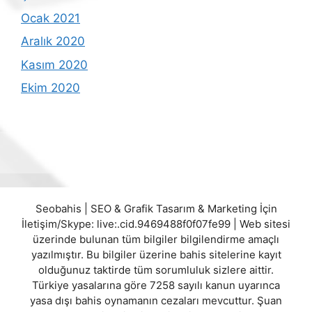
Ocak 2021
Aralık 2020
Kasım 2020
Ekim 2020
Seobahis | SEO & Grafik Tasarım & Marketing İçin
İletişim/Skype: live:.cid.9469488f0f07fe99 | Web sitesi
üzerinde bulunan tüm bilgiler bilgilendirme amaçlı
yazılmıştır. Bu bilgiler üzerine bahis sitelerine kayıt
olduğunuz taktirde tüm sorumluluk sizlere aittir.
Türkiye yasalarına göre 7258 sayılı kanun uyarınca
yasa dışı bahis oynamanın cezaları mevcuttur. Şuan