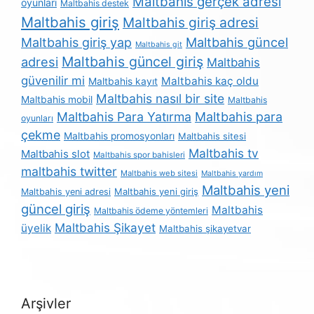
Maltbahis gerçek adresi
oyunları
Maltbahis destek
Maltbahis giriş
Maltbahis giriş adresi
Maltbahis güncel
Maltbahis giriş yap
Maltbahis git
Maltbahis güncel giriş
adresi
Maltbahis
güvenilir mi
Maltbahis kaç oldu
Maltbahis kayıt
Maltbahis nasıl bir site
Maltbahis mobil
Maltbahis
Maltbahis Para Yatırma
Maltbahis para
oyunları
çekme
Maltbahis promosyonları
Maltbahis sitesi
Maltbahis tv
Maltbahis slot
Maltbahis spor bahisleri
maltbahis twitter
Maltbahis web sitesi
Maltbahis yardım
Maltbahis yeni
Maltbahis yeni giriş
Maltbahis yeni adresi
güncel giriş
Maltbahis
Maltbahis ödeme yöntemleri
Maltbahis Şikayet
üyelik
Maltbahis şikayetvar
Arşivler