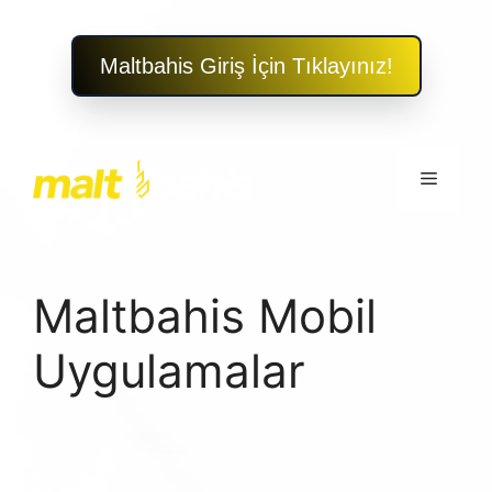
Maltbahis Giriş İçin Tıklayınız!
İçeriğe
atla
Menü
Maltbahis Mobil
Uygulamalar