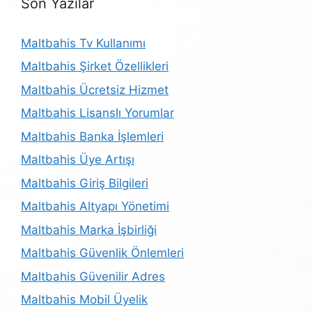
Son Yazılar
Maltbahis Tv Kullanımı
Maltbahis Şirket Özellikleri
Maltbahis Ücretsiz Hizmet
Maltbahis Lisanslı Yorumlar
Maltbahis Banka İşlemleri
Maltbahis Üye Artışı
Maltbahis Giriş Bilgileri
Maltbahis Altyapı Yönetimi
Maltbahis Marka İşbirliği
Maltbahis Güvenlik Önlemleri
Maltbahis Güvenilir Adres
Maltbahis Mobil Üyelik