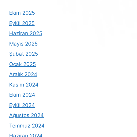
Ekim 2025
Eylül 2025
Haziran 2025
Mayıs 2025
Şubat 2025
Ocak 2025
Aralık 2024
Kasım 2024
Ekim 2024
Eylül 2024
Ağustos 2024
Temmuz 2024
Haziran 2024