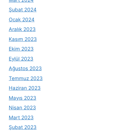
Şubat 2024
Ocak 2024
Aralık 2023
Kasım 2023
Ekim 2023
Eylül 2023
Ağustos 2023
Temmuz 2023
Haziran 2023
Mayıs 2023
Nisan 2023
Mart 2023
Şubat 2023