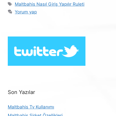
Etiketler
Maltbahis Nasıl Giriş Yapılır Ruleti
Yorum yap
Son Yazılar
Maltbahis Tv Kullanımı
Maltbahis Şirket Özellikleri