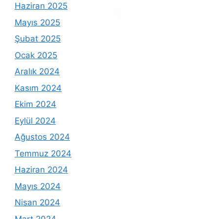
Haziran 2025
Mayıs 2025
Şubat 2025
Ocak 2025
Aralık 2024
Kasım 2024
Ekim 2024
Eylül 2024
Ağustos 2024
Temmuz 2024
Haziran 2024
Mayıs 2024
Nisan 2024
Mart 2024