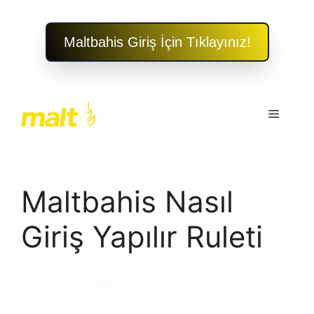
Maltbahis Giriş İçin Tıklayınız!
İçeriğe
atla
Menü
Maltbahis Nasıl
Giriş Yapılır Ruleti