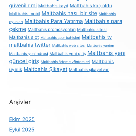
güvenilir mi
Maltbahis kaç oldu
Maltbahis kayıt
Maltbahis nasıl bir site
Maltbahis mobil
Maltbahis
Maltbahis Para Yatırma
Maltbahis para
oyunları
çekme
Maltbahis promosyonları
Maltbahis sitesi
Maltbahis tv
Maltbahis slot
Maltbahis spor bahisleri
maltbahis twitter
Maltbahis web sitesi
Maltbahis yardım
Maltbahis yeni
Maltbahis yeni giriş
Maltbahis yeni adresi
güncel giriş
Maltbahis
Maltbahis ödeme yöntemleri
Maltbahis Şikayet
üyelik
Maltbahis şikayetvar
Arşivler
Ekim 2025
Eylül 2025