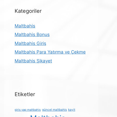
Kategoriler
Maltbahis
Maltbahis Bonus
Maltbahis Giriş
Maltbahis Para Yatırma ve Çekme
Maltbahis Şikayet
Etiketler
giris yap maltbahis
güncel maltbahis
kayit