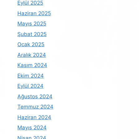
Eylül 2025
Haziran 2025
Mayıs 2025
Şubat 2025
Ocak 2025
Aralık 2024
Kasım 2024
Ekim 2024
Eylül 2024
Ağustos 2024
Temmuz 2024
Haziran 2024
Mayıs 2024
Nisan 2024