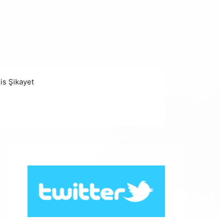
is Şikayet