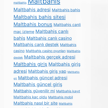
Maltbahis
maltbahis
Maltbahis adresi
Maltbahis bahis
Maltbahis bahis sitesi
Maltbahis bonus
Maltbahis canli
Maltbahis canlı
maç izleme
bahis
Maltbahis canlı casino
Maltbahis canlı destek
Maltbahis
casino
Maltbahis casino oyunları
Maltbahis
Maltbahis gerçek adresi
destek
Maltbahis giriş
Maltbahis giriş
adresi
Maltbahis giriş yap
Maltbahis
Maltbahis güncel adresi
git
Maltbahis güncel giriş
Maltbahis güvenilir mi
Maltbahis kayıt
Maltbahis kaç oldu
Maltbahis mobil
Maltbahis nasıl bir site
Maltbahis