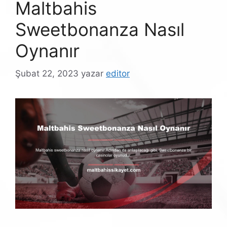
Maltbahis
Sweetbonanza Nasıl
Oynanır
Şubat 22, 2023
yazar
editor