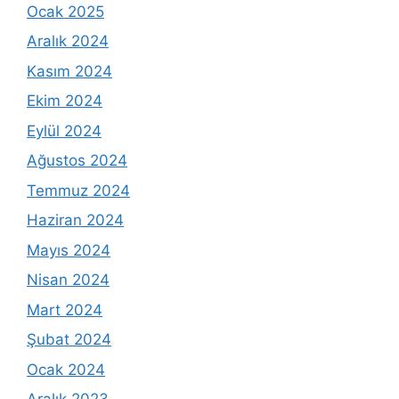
Ocak 2025
Aralık 2024
Kasım 2024
Ekim 2024
Eylül 2024
Ağustos 2024
Temmuz 2024
Haziran 2024
Mayıs 2024
Nisan 2024
Mart 2024
Şubat 2024
Ocak 2024