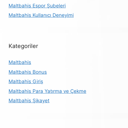
Maltbahis Espor Şubeleri
Maltbahis Kullanıcı Deneyimi
Kategoriler
Maltbahis
Maltbahis Bonus
Maltbahis Giriş
Maltbahis Para Yatırma ve Çekme
Maltbahis Şikayet