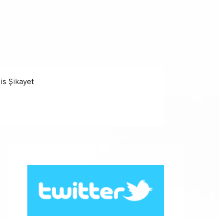
is Şikayet