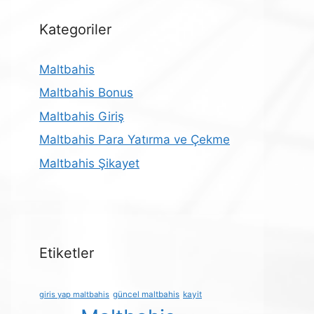
Kategoriler
Maltbahis
Maltbahis Bonus
Maltbahis Giriş
Maltbahis Para Yatırma ve Çekme
Maltbahis Şikayet
Etiketler
giris yap maltbahis
güncel maltbahis
kayit