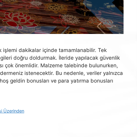
 işlemi dakikalar içinde tamamlanabilir. Tek
leri doğru doldurmak. İleride yapılacak güvenlik
ması çok önemlidir. Malzeme talebinde bulunurken,
öndermeniz istenecektir. Bu nedenle, veriler yalnızca
e hoş geldin bonusları ve para yatırma bonusları
si Üzerinden