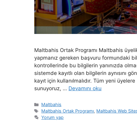
Maltbahis Ortak Programı Maltbahis üyelik
yapmanız gereken başvuru formundaki bilgi
kontrollerinde bu bilgilerin yanınızda ol
sistemde kayıtlı olan bilgilerin aynısını g
kayıt için kullanılmalıdır. Tüm yeni üyeler
sunuyoruz, …
Devamını oku
Kategoriler
Maltbahis
Etiketler
Maltbahis Ortak Programı
,
Maltbahis Web Site
Yorum yap