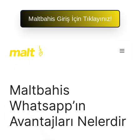
Maltbahis Giriş İçin Tıklayınız!
İçeriğe
atla
Menü
Maltbahis
Whatsapp’ın
Avantajları Nelerdir