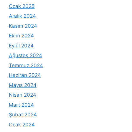
Ocak 2025
Aralık 2024
Kasım 2024
Ekim 2024
Eylül 2024
Ağustos 2024
Temmuz 2024
Haziran 2024
Mayıs 2024
Nisan 2024
Mart 2024
Şubat 2024
Ocak 2024