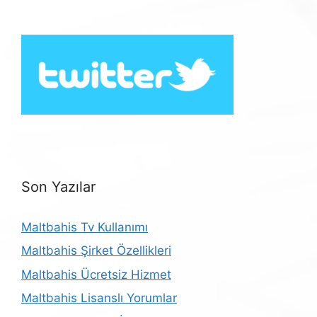
Son Yazılar
Maltbahis Tv Kullanımı
Maltbahis Şirket Özellikleri
Maltbahis Ücretsiz Hizmet
Maltbahis Lisanslı Yorumlar