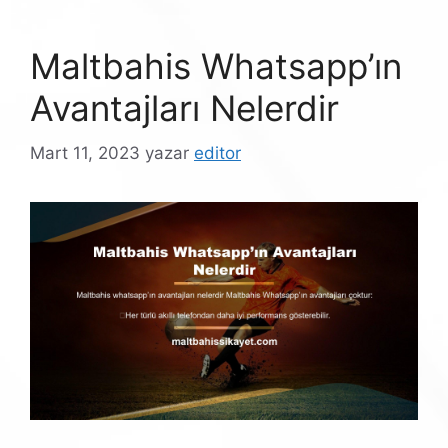
Maltbahis Whatsapp’ın
Avantajları Nelerdir
Mart 11, 2023
yazar
editor