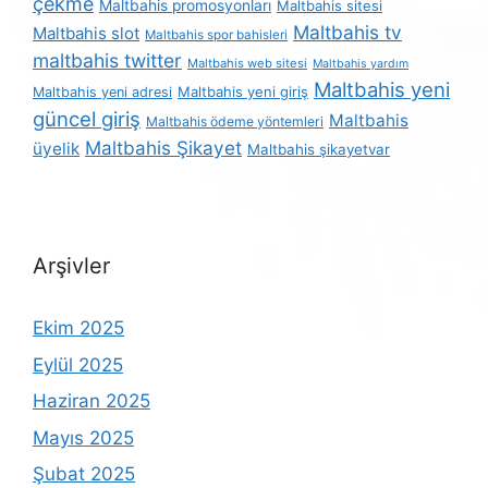
çekme
Maltbahis promosyonları
Maltbahis sitesi
Maltbahis tv
Maltbahis slot
Maltbahis spor bahisleri
maltbahis twitter
Maltbahis web sitesi
Maltbahis yardım
Maltbahis yeni
Maltbahis yeni giriş
Maltbahis yeni adresi
güncel giriş
Maltbahis
Maltbahis ödeme yöntemleri
Maltbahis Şikayet
üyelik
Maltbahis şikayetvar
Arşivler
Ekim 2025
Eylül 2025
Haziran 2025
Mayıs 2025
Şubat 2025