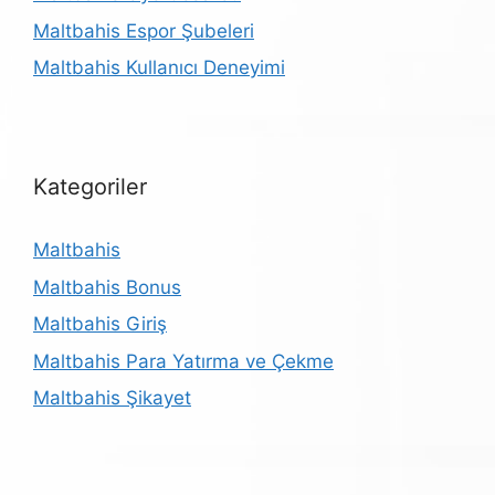
Maltbahis Espor Şubeleri
Maltbahis Kullanıcı Deneyimi
Kategoriler
Maltbahis
Maltbahis Bonus
Maltbahis Giriş
Maltbahis Para Yatırma ve Çekme
Maltbahis Şikayet