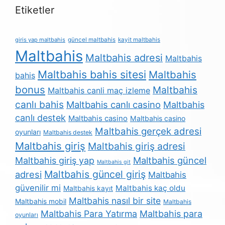
Etiketler
giris yap maltbahis
güncel maltbahis
kayit maltbahis
Maltbahis
Maltbahis adresi
Maltbahis
Maltbahis bahis sitesi
Maltbahis
bahis
bonus
Maltbahis
Maltbahis canli maç izleme
canlı bahis
Maltbahis canlı casino
Maltbahis
canlı destek
Maltbahis casino
Maltbahis casino
Maltbahis gerçek adresi
oyunları
Maltbahis destek
Maltbahis giriş
Maltbahis giriş adresi
Maltbahis güncel
Maltbahis giriş yap
Maltbahis git
Maltbahis güncel giriş
adresi
Maltbahis
güvenilir mi
Maltbahis kaç oldu
Maltbahis kayıt
Maltbahis nasıl bir site
Maltbahis mobil
Maltbahis
Maltbahis Para Yatırma
Maltbahis para
oyunları