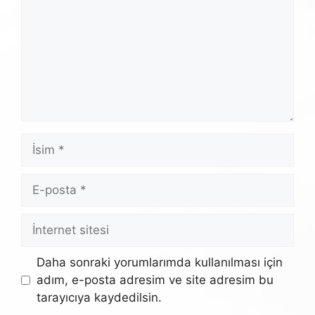
İsim
E-
posta
İnternet
sitesi
Daha sonraki yorumlarımda kullanılması için
adım, e-posta adresim ve site adresim bu
tarayıcıya kaydedilsin.