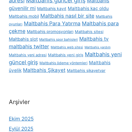
Maltbahis güncel giriş
adresi
Maltbahis
güvenilir mi
Maltbahis kaç oldu
Maltbahis kayıt
Maltbahis nasıl bir site
Maltbahis mobil
Maltbahis
Maltbahis Para Yatırma
Maltbahis para
oyunları
çekme
Maltbahis promosyonları
Maltbahis sitesi
Maltbahis tv
Maltbahis slot
Maltbahis spor bahisleri
maltbahis twitter
Maltbahis web sitesi
Maltbahis yardım
Maltbahis yeni
Maltbahis yeni giriş
Maltbahis yeni adresi
güncel giriş
Maltbahis
Maltbahis ödeme yöntemleri
Maltbahis Şikayet
üyelik
Maltbahis şikayetvar
Arşivler
Ekim 2025
Eylül 2025