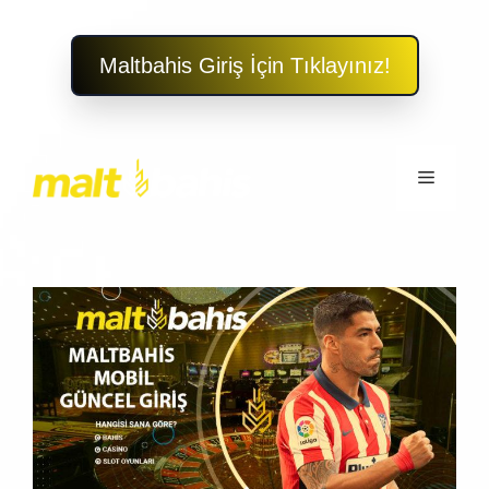
Maltbahis Giriş İçin Tıklayınız!
İçeriğe
atla
Menü