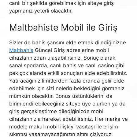
canlı bir şekilde görebilmek için siteye giriş
yapmanız yeterli olacaktır.
Maltbahiste Mobil ile Giriş
Sizler de bahis şansını elde etmek dilediğinizde
Maltbahis
Güncel Giriş adreslerine mobil
cihazlarınızdan ulaşabilirsiniz. Sonuç olarak
sanal sporlarda, canlı bahis ve canlı casino gibi
pek çok alanda etkili sonuçları elde edebilirsiniz.
Yatıracağınız limitlerden fazla oranda gelir elde
edebilmek için sizi nelerin beklediğini görmeniz
mümkün olacaktır. Bonus üstünlüklerini da
birimlendirebileceğiniz siteye üye olurken ya da
giriş gerçekleştirme dilediğinizde mobil
cihazlarınızla hareket edebilirsiniz. Her marka ve
modele makul mobil ilişkiyi vasıtası ile erişim
sıkıntısı yaşamayacağınızın altını çiziyoruz.