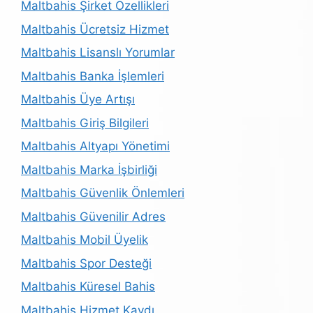
Maltbahis Şirket Özellikleri
Maltbahis Ücretsiz Hizmet
Maltbahis Lisanslı Yorumlar
Maltbahis Banka İşlemleri
Maltbahis Üye Artışı
Maltbahis Giriş Bilgileri
Maltbahis Altyapı Yönetimi
Maltbahis Marka İşbirliği
Maltbahis Güvenlik Önlemleri
Maltbahis Güvenilir Adres
Maltbahis Mobil Üyelik
Maltbahis Spor Desteği
Maltbahis Küresel Bahis
Maltbahis Hizmet Kaydı