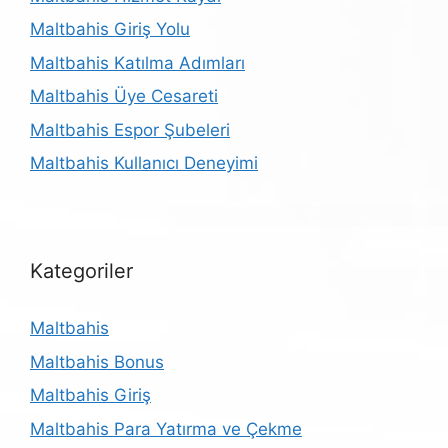
Maltbahis Giriş Yolu
Maltbahis Katılma Adımları
Maltbahis Üye Cesareti
Maltbahis Espor Şubeleri
Maltbahis Kullanıcı Deneyimi
Kategoriler
Maltbahis
Maltbahis Bonus
Maltbahis Giriş
Maltbahis Para Yatırma ve Çekme