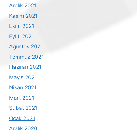
Aralık 2021
Kasım 2021
Ekim 2021
Eylül 2021
Ağustos 2021
Temmuz 2021
Haziran 2021
Mayıs 2021
Nisan 2021
Mart 2021
Şubat 2021
Ocak 2021
Aralık 2020