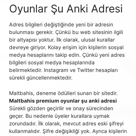
Oyunlar Şu Anki Adresi
Adres bilgileri değiştiğinde yeni bir adresin
bulunması gerekir. Çünkü bu web sitesinin ilgili
bir altyapısı yoktur. İlk olarak, ulusal kurallar
devreye giriyor. Kolay erişim için kişilerin sosyal
medya hesaplarını takip edin. Çünkü yeni adres
bilgileri sosyal medya hesaplarında
belirmektedir. Instagram ve Twitter hesapları
sürekli güncellenmektedir.
Maltbahis, deneme ödülleri sunan bir sitedir.
Maltbahis premium oyunlar şu anki adresi
Sürekli gözden geçirilir ve onay sürecinden
geçer. Bu nedenle üyeler kurallara uymak
zorundadır. İlk olarak, mevcut adres eski şifreyi
kullanmalıdır. Şifre değişikliği yok. Ayrıca kişilerin