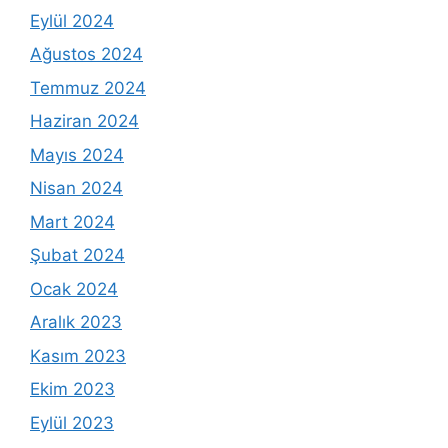
Eylül 2024
Ağustos 2024
Temmuz 2024
Haziran 2024
Mayıs 2024
Nisan 2024
Mart 2024
Şubat 2024
Ocak 2024
Aralık 2023
Kasım 2023
Ekim 2023
Eylül 2023