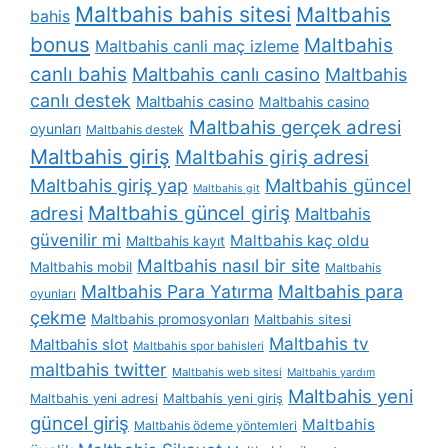
Maltbahis bahis sitesi
Maltbahis
bahis
bonus
Maltbahis
Maltbahis canli maç izleme
canlı bahis
Maltbahis canlı casino
Maltbahis
canlı destek
Maltbahis casino
Maltbahis casino
Maltbahis gerçek adresi
oyunları
Maltbahis destek
Maltbahis giriş
Maltbahis giriş adresi
Maltbahis güncel
Maltbahis giriş yap
Maltbahis git
Maltbahis güncel giriş
adresi
Maltbahis
güvenilir mi
Maltbahis kaç oldu
Maltbahis kayıt
Maltbahis nasıl bir site
Maltbahis mobil
Maltbahis
Maltbahis Para Yatırma
Maltbahis para
oyunları
çekme
Maltbahis promosyonları
Maltbahis sitesi
Maltbahis tv
Maltbahis slot
Maltbahis spor bahisleri
maltbahis twitter
Maltbahis web sitesi
Maltbahis yardım
Maltbahis yeni
Maltbahis yeni giriş
Maltbahis yeni adresi
güncel giriş
Maltbahis
Maltbahis ödeme yöntemleri