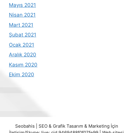
Mayıs 2021
Nisan 2021
Mart 2021
Şubat 2021
Ocak 2021
Aralık 2020
Kasım 2020
Ekim 2020
Seobahis | SEO & Grafik Tasarım & Marketing İçin
İletişim/Skype: live:.cid.9469488f0f07fe99 | Web sitesi