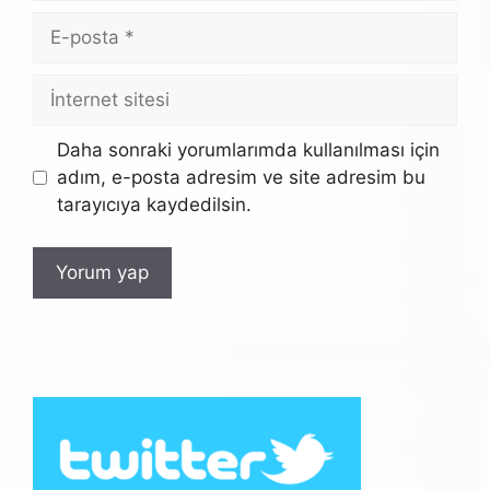
E-
posta
İnternet
sitesi
Daha sonraki yorumlarımda kullanılması için
adım, e-posta adresim ve site adresim bu
tarayıcıya kaydedilsin.