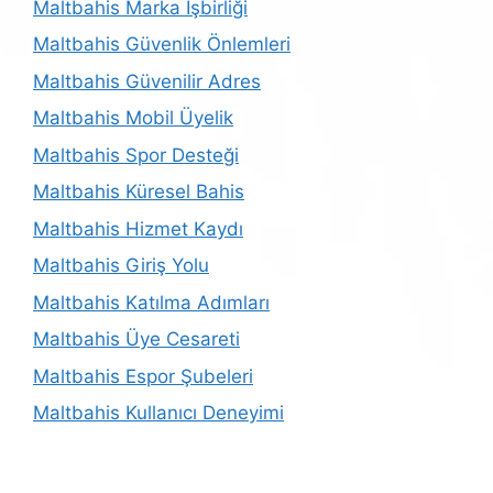
Maltbahis Marka İşbirliği
Maltbahis Güvenlik Önlemleri
Maltbahis Güvenilir Adres
Maltbahis Mobil Üyelik
Maltbahis Spor Desteği
Maltbahis Küresel Bahis
Maltbahis Hizmet Kaydı
Maltbahis Giriş Yolu
Maltbahis Katılma Adımları
Maltbahis Üye Cesareti
Maltbahis Espor Şubeleri
Maltbahis Kullanıcı Deneyimi