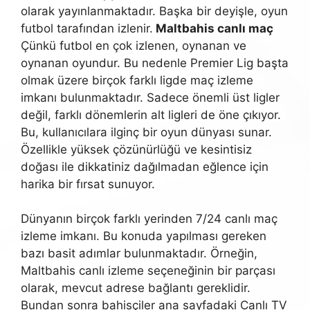
olarak yayınlanmaktadır. Başka bir deyişle, oyun
futbol tarafından izlenir.
Maltbahis canlı maç
Çünkü futbol en çok izlenen, oynanan ve
oynanan oyundur. Bu nedenle Premier Lig başta
olmak üzere birçok farklı ligde maç izleme
imkanı bulunmaktadır. Sadece önemli üst ligler
değil, farklı dönemlerin alt ligleri de öne çıkıyor.
Bu, kullanıcılara ilginç bir oyun dünyası sunar.
Özellikle yüksek çözünürlüğü ve kesintisiz
doğası ile dikkatiniz dağılmadan eğlence için
harika bir fırsat sunuyor.
Dünyanın birçok farklı yerinden 7/24 canlı maç
izleme imkanı. Bu konuda yapılması gereken
bazı basit adımlar bulunmaktadır. Örneğin,
Maltbahis canlı izleme seçeneğinin bir parçası
olarak, mevcut adrese bağlantı gereklidir.
Bundan sonra bahisçiler ana sayfadaki Canlı TV