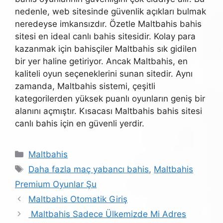
nedenle, web sitesinde güvenlik açıkları bulmak
neredeyse imkansızdır. Özetle Maltbahis bahis
sitesi en ideal canlı bahis sitesidir. Kolay para
kazanmak için bahisçiler Maltbahis sık gidilen
bir yer haline getiriyor. Ancak Maltbahis, en
kaliteli oyun seçeneklerini sunan sitedir. Aynı
zamanda, Maltbahis sistemi, çeşitli
kategorilerden yüksek puanlı oyunların geniş bir
alanını açmıştır. Kısacası Maltbahis bahis sitesi
canlı bahis için en güvenli yerdir.
Kategoriler
Maltbahis
Etiketler
Daha fazla maç yabancı bahis
,
Maltbahis
Premium Oyunlar Şu
Maltbahis Otomatik Giriş
Maltbahis Sadece Ülkemizde Mi Adres