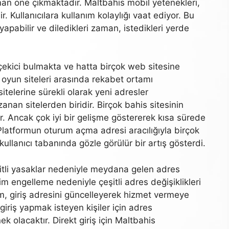
man öne çıkmaktadır. Maltbahis mobil yetenekleri,
. Kullanıcılara kullanım kolaylığı vaat ediyor. Bu
 yapabilir ve diledikleri zaman, istedikleri yerde
ekici bulmakta ve hatta birçok web sitesine
oyun siteleri arasında rekabet ortamı
telerine sürekli olarak yeni adresler
an sitelerden biridir. Birçok bahis sitesinin
r. Ancak çok iyi bir gelişme göstererek kısa sürede
Platformun oturum açma adresi aracılığıyla birçok
kullanıcı tabanında gözle görülür bir artış gösterdi.
şitli yasaklar nedeniyle meydana gelen adres
şim engelleme nedeniyle çeşitli adres değişiklikleri
rm, giriş adresini güncelleyerek hizmet vermeye
iriş yapmak isteyen kişiler için adres
k olacaktır. Direkt giriş için Maltbahis