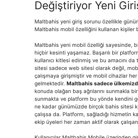
Değiştiriyor Yeni Giri
Maltbahis yeni giriş sorunu özellikle günümü
Maltbahis mobil özelliğini kullanan kişile
Maltbahis yeni mobil özelliği sayesinde, b
hiçbir kesinti yaşamaz. Başarılı bir platfo
kullanıcı kitlesi edinmiş ve bu amacını da 
sitesi sadece web sitesi olarak değil, mobi
çalışmaya girişmiştir ve mobil cihazlar her
gelmektedir.
Maltbahis sadece ülkemizde
konuda olağan baş ağrılarını sunmakla birli
sunmakta ve platform bu yönde kendini gel
ne kadar günümüzde birçok bahis sitesi 
çalışsa da. Platform, sağladığı hizmetin kal
ekip üyeleri her zaman aktif olarak çalışan 
Kullanıcılar Maltbahis Mobile üzerinden gi