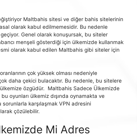
tiriyor Maltbahis sitesi ve diğer bahis sitelerinin
asal olarak kabul edilmemesidir. Bu nedenle
 geçiyor. Genel olarak konuşursak, bu siteler
bancı menşeli gösterdiği için ülkemizde kullanmak
i olarak kabul edilen Maltbahis gibi siteler için
 oranlarının çok yüksek olması nedeniyle
n çok daha çekici bulacaktır. Bu nedenle, bu sitelere
unu ülkemize özgüdür. Maltbahis Sadece Ülkemizde
rma bu oyunları ülkemiz dışında oynamakta ve
u sorunlarla karşılaşmak VPN adresini
larak çözülebilir.
lkemizde Mi Adres