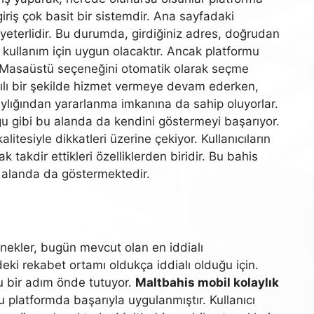
iriş çok basit bir sistemdir. Ana sayfadaki
yeterlidir. Bu durumda, girdiğiniz adres, doğrudan
 kullanım için uygun olacaktır. Ancak platformu
. Masaüstü seçeneğini otomatik olarak seçme
arılı bir şekilde hizmet vermeye devam ederken,
aylığından yararlanma imkanına da sahip oluyorlar.
u gibi bu alanda da kendini göstermeyi başarıyor.
kalitesiyle dikkatleri üzerine çekiyor. Kullanıcıların
 takdir ettikleri özelliklerden biridir. Bu bahis
u alanda da göstermektedir.
enekler, bugün mevcut olan en iddialı
deki rekabet ortamı oldukça iddialı olduğu için.
nu bir adım önde tutuyor.
Maltbahis mobil kolaylık
 platformda başarıyla uygulanmıştır. Kullanıcı