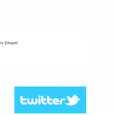
is Şikayet