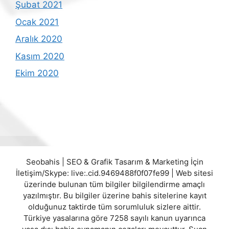
Şubat 2021
Ocak 2021
Aralık 2020
Kasım 2020
Ekim 2020
Seobahis | SEO & Grafik Tasarım & Marketing İçin
İletişim/Skype: live:.cid.9469488f0f07fe99 | Web sitesi
üzerinde bulunan tüm bilgiler bilgilendirme amaçlı
yazılmıştır. Bu bilgiler üzerine bahis sitelerine kayıt
olduğunuz taktirde tüm sorumluluk sizlere aittir.
Türkiye yasalarına göre 7258 sayılı kanun uyarınca