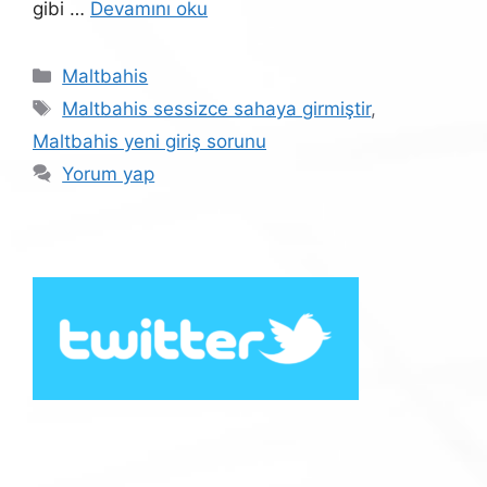
gibi …
Devamını oku
Kategoriler
Maltbahis
Etiketler
Maltbahis sessizce sahaya girmiştir
,
Maltbahis yeni giriş sorunu
Yorum yap